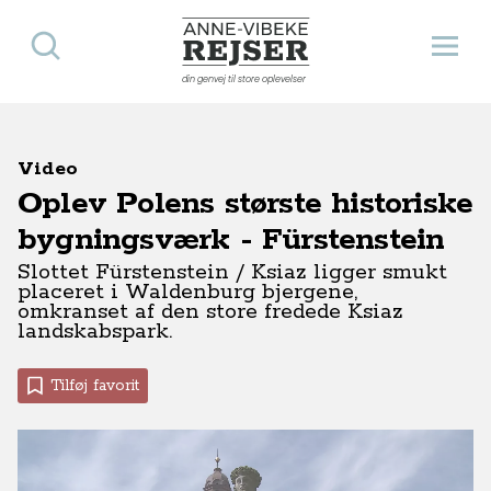
Søg
Åbn 
Anne-Vibeke Rejser
din genvej til store oplevelser
Video
Oplev Polens største historiske
bygningsværk - Fürstenstein
Slottet Fürstenstein / Ksiaz ligger smukt
placeret i Waldenburg bjergene,
omkranset af den store fredede Ksiaz
landskabspark.
Tilføj favorit