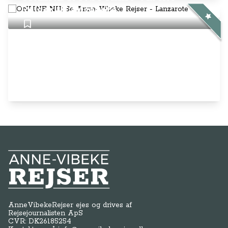
Rejser - Lanzarote
Anne-Vibeke Rejser
AnneVibekeRejser ejes og drives af
Rejsejournalisten ApS
CVR: DK
26185254