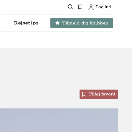
Søg
Favoritter
Log ind
Profil
Rejsetips
Tilmeld dig klubben
Tilføj favorit