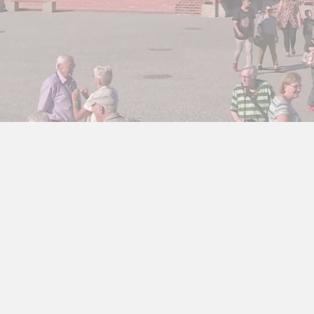
ra Athen -
TV-program
Aktiv ferie
ONLINE NU: Se An