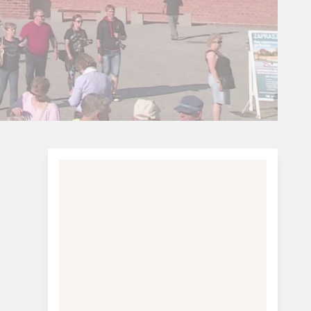
Charterferie
ne-Vibeke Rejser - Lanzarote