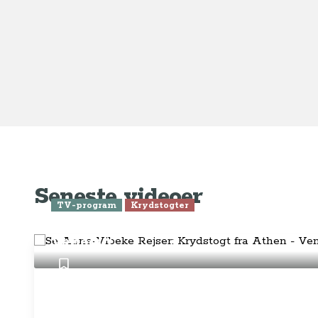
Ge
Anne-Vibeke Rejser
Om o
FAQ 
AnneVibekeRejser ejes og drives af
Tilm
Rejsejournalisten ApS
CVR: DK
26185254
Pres
Kontakt os på
info@annevibekerejser.dk
Alt, hvad du finder her på siden, er
Hand
steder, som vi selv har besøgt. Vi har
rejst i over 25 år i over 100 lande på
Abo
mange forskellige måder. Vi sælger IKKE
rejser.
Priv
Juri
Betalingsmetoder
Føl
Fac