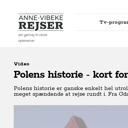
Tv-progr
Anne-Vibeke Rejser
din genvej til store
oplevelser
Video
Polens historie - kort for
Polens historie er ganske enkelt hel utroli
meget spændende at rejse rundt i. Fra Gda