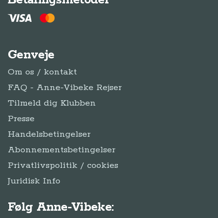
Presse
Handelsbetingelser
Abonnementsbetingelser
Privatlivspolitik / cookies
Juridisk Info
Følg Anne-Vibeke:
Facebook
Instagram
YouTube
Tilmeld
Tilmeld dig Klub
dig
Klub Anne-Vibeke Rejser
Anne-Vibeke Rejser
Klubben
© Anne-Vibeke Rejser
2026