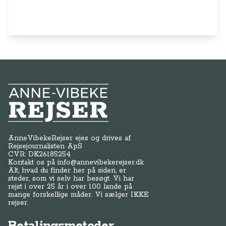
AnneVibekeRejser ejes og drives af
Rejsejournalisten ApS
CVR: DK
26185254
Kontakt os på
info@annevibekerejser.dk
Alt, hvad du finder her på siden, er
steder, som vi selv har besøgt. Vi har
rejst i over 25 år i over 100 lande på
mange forskellige måder. Vi sælger IKKE
rejser.
Betalingsmetoder
Genveje
Om os / kontakt
FAQ - Anne-Vibeke Rejser
Tilmeld dig Klubben