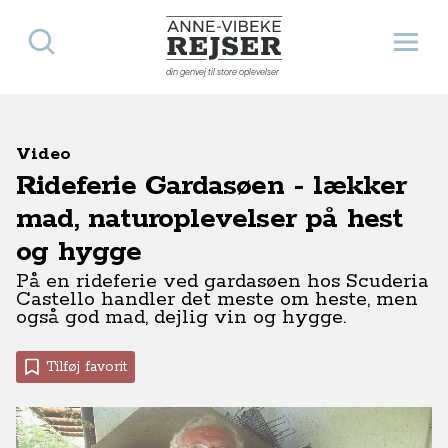
Søg
Åbn 
Anne-Vibeke Rejser
din genvej til store oplevelser
Video
Rideferie Gardasøen - lækker
mad, naturoplevelser på hest
og hygge
På en rideferie ved gardasøen hos Scuderia
Castello handler det meste om heste, men
også god mad, dejlig vin og hygge.
Tilføj favorit