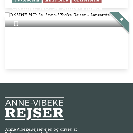
TV-program
Aktiv ferie
Charterferie
ONLINE NU: Se Anne-Vibeke
Rejser - Lanzarote
Anne-Vibeke Rejser
AnneVibekeRejser ejes og drives af