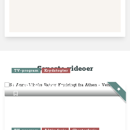
Seneste videoer
TV-program
Krydstogter
Se Anne-Vibeke Rejser: Krydstogt
fra Athen - Venedig