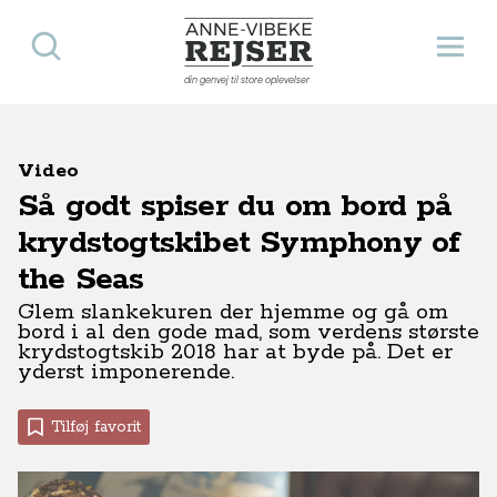
Søg
Åbn 
Anne-Vibeke Rejser
din genvej til store oplevelser
Video
Så godt spiser du om bord på
krydstogtskibet Symphony of
the Seas
Glem slankekuren der hjemme og gå om
bord i al den gode mad, som verdens største
krydstogtskib 2018 har at byde på. Det er
yderst imponerende.
Tilføj favorit