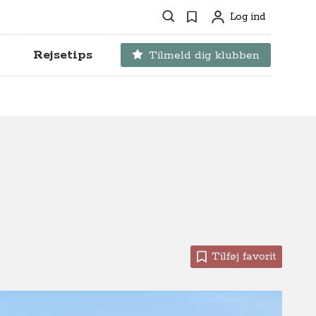
Søg
Favoritter
Log ind
Profil
Rejsetips
Tilmeld dig klubben
Tilføj favorit