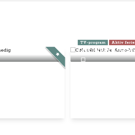
elsbetingelser
nnementsbetingelser
atlivspolitik / cookies
disk Info
g Anne-Vibeke:
ebook
Instagram
YouTube
© Anne-Vibeke Rejser
2026