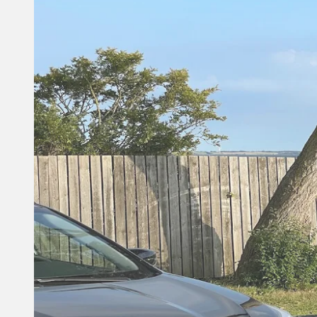
Video
Campingferier
Få flere tips til teltferie
Anne-Vibeke Rejser tester
Outwell Bayland 6P på
Anholt
Video
Campingferier
Anne-Vibeke Rejser tester
Outwell Yosemite Lake 5TC
på telttur til Lüneburger
Heide