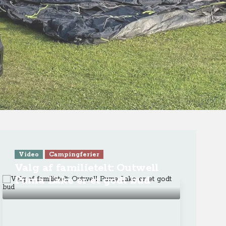
ra Athen -
TV-program
Aktiv ferie
ONLINE NU: Se An