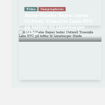
Ge
Anne-Vibeke Rejser
Om o
FAQ 
AnneVibekeRejser ejes og drives af
Tilm
Rejsejournalisten ApS
CVR: DK
26185254
Pres
Kontakt os på
info@annevibekerejser.dk