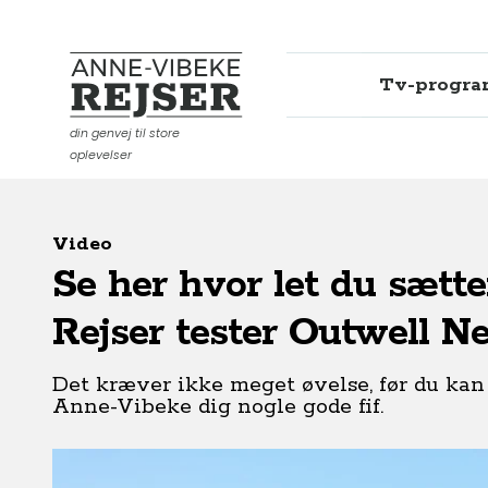
Tv-progr
Anne-Vibeke Rejser
din genvej til store
oplevelser
Video
Se her hvor let du sætte
Rejser tester Outwell N
Det kræver ikke meget øvelse, før du kan 
Anne-Vibeke dig nogle gode fif.