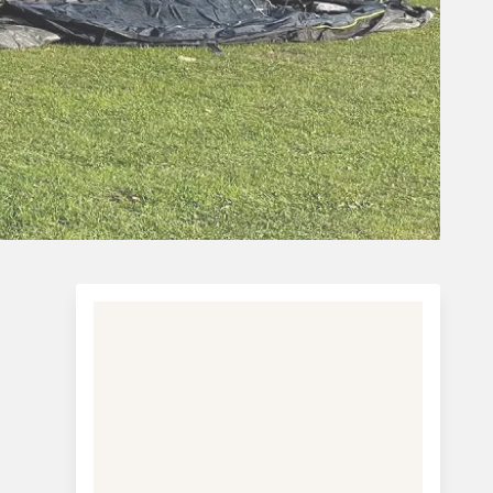
Charterferie
ne-Vibeke Rejser - Lanzarote