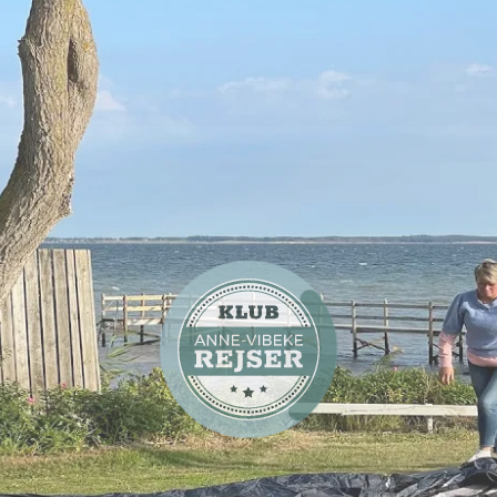
Video
Campingferier
Valg af familietelt: Outwell
Puma Lake er et godt bud
Video
Campingferier
Anne-Vibeke Rejser tester
Outwell Nevada 5 på Sydfyn