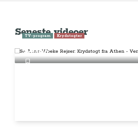
Alt, hvad du finder her på siden, er
Hand
steder, som vi selv har besøgt. Vi har
rejst i over 25 år i over 100 lande på
Abo
mange forskellige måder. Vi sælger IKKE
rejser.
Priv
Juri
Betalingsmetoder
Føl
Fac