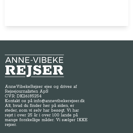
Anne-Vibeke Rejser
AnneVibekeRejser ejes og drives af
Rejsejournalisten ApS
CVR: DK
26185254
Kontakt os på
info@annevibekerejser.dk
Alt, hvad du finder her på siden, er
steder, som vi selv har besøgt. Vi har
rejst i over 25 år i over 100 lande på
mange forskellige måder. Vi sælger IKKE
rejser.