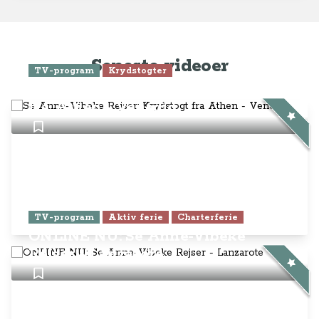
Seneste videoer
TV-program
Krydstogter
Se Anne-Vibeke Rejser: Krydstogt
fra Athen - Venedig
TV-program
Aktiv ferie
Charterferie
ONLINE NU: Se Anne-Vibeke
Rejser - Lanzarote