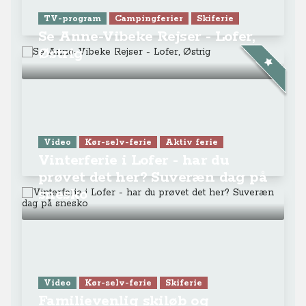
TV-program
Campingferier
Skiferie
Se Anne-Vibeke Rejser - Lofer,
Østrig
Video
Kør-selv-ferie
Aktiv ferie
Vinterferie i Lofer - har du
prøvet det her? Suveræn dag på
snesko
Video
Kør-selv-ferie
Skiferie
Familievenlig skiløb og