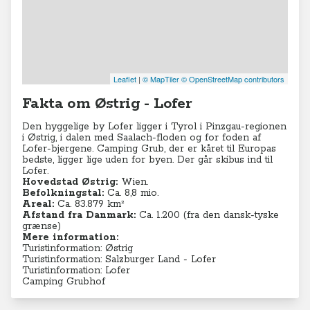
Leaflet
|
© MapTiler
© OpenStreetMap contributors
Fakta om Østrig - Lofer
Den hyggelige by Lofer ligger i Tyrol i Pinzgau-regionen
i Østrig, i dalen med ​​Saalach-floden og for foden af
Lofer-bjergene. Camping Grub, der er kåret til Europas
bedste, ligger lige uden for byen. Der går skibus ind til
Lofer.
Hovedstad Østrig:
Wien.
Befolkningstal:
Ca. 8,8
mio.
Areal:
Ca. 83.879 km²
Afstand fra Danmark:
Ca. 1.200 (fra den dansk-tyske
grænse)
Mere information:
Turistinformation: Østrig
Turistinformation: Salzburger Land - Lofer
Turistinformation: Lofer
Camping Grubhof