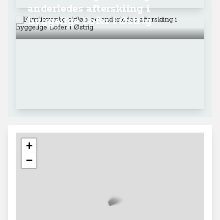
anderledes afterskiing i
hyggelige Lofer i Østrig
+
−