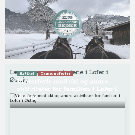
Læs mere om vinterferie i Lofer i
Artikel
Campingferier
Østrig
Vinterferie med ski og andre
aktiviteter for familien i Lofer i
Østrig