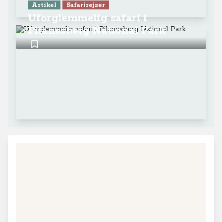
Artikel
Safarirejser
Uforglemmelig safari i
Pilanesberg National Park