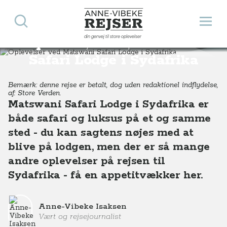
Søg
Åbn 
Anne-Vibeke Rejser
din genvej til store oplevelser
Oplevelser ved Matswani
Destinationer
Afrika
Sydafrika
Oplevelser i området ved Matswani Safari Lodge i Sydafrika
Safari Lodge i Sydafrika
Bemærk: denne rejse er betalt, dog uden redaktionel indflydelse,
af: Store Verden.
Matswani Safari Lodge i Sydafrika er
både safari og luksus på et og samme
sted - du kan sagtens nøjes med at
blive på lodgen, men der er så mange
andre oplevelser på rejsen til
Sydafrika - få en appetitvækker her.
Anne-Vibeke Isaksen
Vært og rejsejournalist