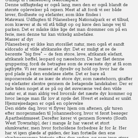
Udflugt til Pilanesberg Nationalpark
Denne udflugtsdag er også lang, men den er også blandt de
største oplevelser på rejsen. Mest af alt fordi vi ser både
løver, flodheste og elefanter, som ikke findes i
Matswani.
Udflugten til Pilanesberg Nationalpark er et tilbud,
som kræver at du vil stå tidligt op og køre den lange vej til
parken.
Det er måske ikke lige det man drømmer om på en
ferie, men denne tur kan virkelig anbefales.
Masser af dyr
Pilanesberg er ikke kun storslået natur, men også et sandt
eldorado af vilde afrikanske dyr.
Det er muligt at se de
berømte "big five" – de fem store, løve, afrikansk elefant,
afrikansk bøffel, leopard og næsehorn. De har fået denne
gruppering, fordi de betragtes som de sværeste dyr at få som
jagtbytte.
Vi ser masser af dyreliv og hold op hvor har de
god plads på den endeløse slette.
Det er bare så
imponerende at se især de store dyr, som næstehorn, giraffer
og elefanter slentre gennem de betagende landskaber.
Der er
hele tiden noget at se på og det suveræne ved den vilde
natur er, at man aldrig ved hvornår det næste dyr kommer og
hvor længe man får lov at nyde det. Hvert et sekund er unikt.
Hjemrejsedagen er også en oplevelse
Den sidste dag, hvor vi flyver hjem om aftenen, går turen
efter morgenmaden til Johannesborg, hvor vi først besøger
Apartheidmuseet.
Derefter kører vi gennem Soweto (South
West Township), der i mange år har været et stort
slumkvarter, men hvor forholdene forbedres år for år.
Her
har vi igen glæde af guiden, der kan fortælle den ene