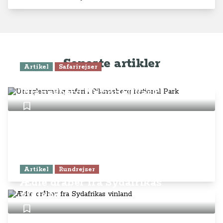
Seneste artikler
Artikel
Safarirejser
Uforglemmelig safari i
Pilanesberg National Park
Artikel
Rundrejser
Ædle dråber fra Sydafrikas
vinland