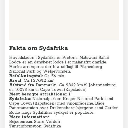
Fakta om Sydafrika
Hovedstaden i Sydafrika er Pretoria. Matswani Safari
Lodge er en danskejet lodge i et malariafrit område.
Herfra arrangeres der bl.a. udflugt til Pilanesberg
National Park og Welgevonden.
Befolkningstal:
Ca. 56 mio.
Areal:
Ca. 1.219.912 km²
Afstand fra Danmark:
C
a. 9.349 km til Johannesburg,
ca. 10.078 km til Cape Town (Kapstaden)
Mest besøgte attraktioner i
Sydafrika:
Nationalparken Kruger National Park samt
Cape Town (Kapstaden) med vinområderne. Både
Panoramaruten over Drakensberg-bjergene samt Garden
Route langs Sydafrikas sydkyst er populære.
Mere information:
Rejsebureau: Store Verden
Turistinformation: Sydafrika