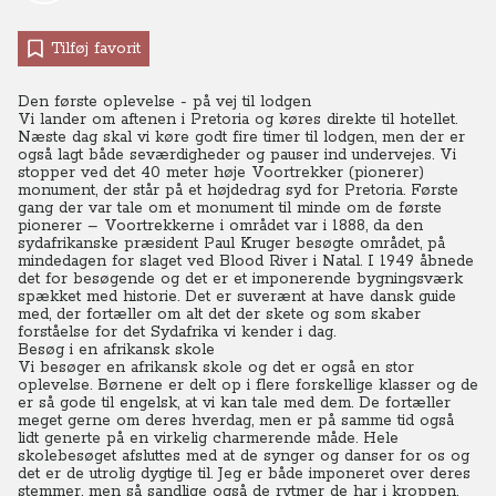
Tilføj favorit
Den første oplevelse - på vej til lodgen
Vi lander om aftenen i Pretoria og køres direkte til hotellet.
Næste dag skal vi køre godt fire timer til lodgen, men der er
også lagt både seværdigheder og pauser ind undervejes. Vi
stopper ved det 40 meter høje Voortrekker (pionerer)
monument, der står på et højdedrag syd for Pretoria.
Første
gang der var tale om et monument til minde om de første
pionerer – Voortrekkerne i området var i 1888, da den
sydafrikanske præsident Paul Kruger besøgte området, på
mindedagen for slaget ved Blood River i Natal.
I 1949 åbnede
det for besøgende og det er et imponerende bygningsværk
spækket med historie. Det er suverænt at have dansk guide
med, der fortæller om alt det der skete og som skaber
forståelse for det Sydafrika vi kender i dag.
Besøg i en afrikansk skole
Vi besøger en afrikansk skole og det er også en stor
oplevelse.
Børnene er delt op i flere forskellige klasser og de
er så gode til engelsk, at vi kan tale med dem.
De fortæller
meget gerne om deres hverdag, men er på samme tid også
lidt generte på en virkelig charmerende måde.
Hele
skolebesøget afsluttes med at de synger og danser for os og
det er de utrolig dygtige til. Jeg er både imponeret over deres
stemmer, men så sandlige også de rytmer de har i kroppen.