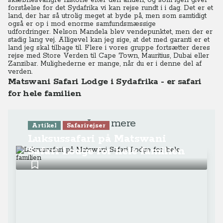
skæbnesvangre historie efter den anden, og som igen giver
forståelse for det Sydafrika vi kan rejse rundt i i dag.
Det er et
land, der har så utrolig meget at byde på, men som samtidigt
også er op i mod enorme samfundsmæssige
udfordringer.
Nelson Mandela blev vendepunktet, men der er
stadig lang vej. Alligevel kan jeg sige, at det med garanti er et
land jeg skal tilbage til. Flere i vores gruppe fortsætter deres
rejse med Store Verden til Cape Town, Mauritius, Dubai eller
Zanzibar. Mulighederne er mange, når du er i denne del af
verden.
Matswani Safari Lodge i Sydafrika - er safari
for hele familien
Læs mere
Artikel
Safarirejser
Luksussafari på Matswani
Safari Lodge for hele familien