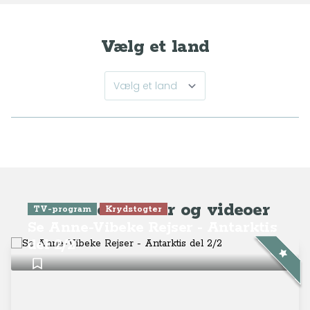
Vælg et land
Seneste artikler og videoer
TV-program
Krydstogter
Se Anne-Vibeke Rejser - Antarktis
del 2/2