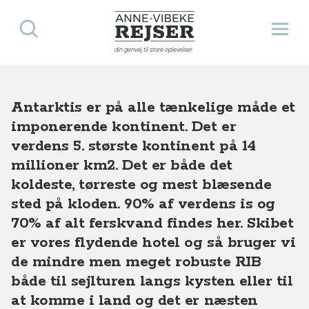
Søg
Åbn 
Anne-Vibeke Rejser
Destinationer
Antarktis
din genvej til store oplevelser
Antarktis er på alle tænkelige måde et
imponerende kontinent. Det er
verdens 5. største kontinent på 14
millioner km2. Det er både det
koldeste, tørreste og mest blæsende
sted på kloden. 90% af verdens is og
70% af alt ferskvand findes her. Skibet
er vores flydende hotel og så bruger vi
de mindre men meget robuste RIB
både til sejlturen langs kysten eller til
at komme i land og det er næsten