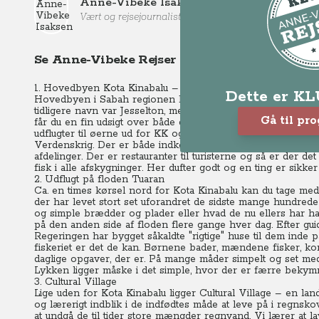
Anne-Vibeke Isaksen
Vært og rejsejournalist
Se Anne-Vibeke Rejser - Borneo
1. Hovedbyen Kota Kinabalu – et godt udgangspunkt
Dette er K
Hovedbyen i Sabah regionen hedder Kota Kinabalu – i dagli
tidligere navn var Jesselton, men KK har været brugt siden 
Gå til pr
får du en fin udsigt over både den gamle og den nye bydel.
udflugter til øerne ud for KK og i den gamle bydel, der mer
Verdenskrig.
Der er både indkøbscentre og små hyggelige g
afdelinger.
Der er restauranter til turisterne og så er der
fisk i alle afskygninger. Her dufter godt og en ting er sikke
2. Udflugt på floden Tuaran
Ca. en times kørsel nord for Kota Kinabalu kan du tage med p
der har levet stort set uforandret de sidste mange hundrede
og simple brædder og plader eller hvad de nu ellers har haf
på den anden side af floden flere gange hver dag. Efter guid
Regeringen har bygget såkaldte "rigtige" huse til dem inde 
fiskeriet er det de kan.
Børnene bader, mændene fisker, kone
daglige opgaver, der er. På mange måder simpelt og set med 
Lykken ligger måske i det simple, hvor der er færre bekymr
3. Cultural Village
Lige uden for Kota Kinabalu ligger Cultural Village – en lan
og lærerigt indblik i de indfødtes måde at leve på i regnsk
at undgå de til tider store mængder regnvand.
Vi lærer at l