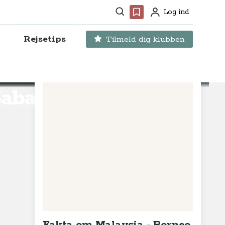
Søg
Favoritter
Log ind
Profil
Rejsetips
Tilmeld dig klubben
Sabah