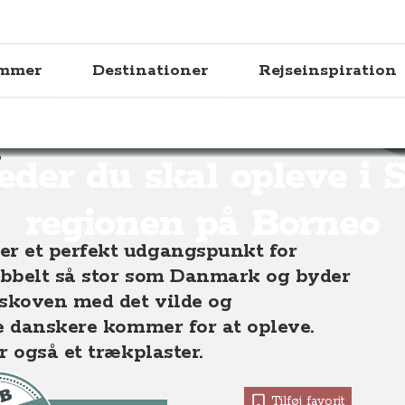
ammer
Destinationer
Rejseinspiration
pleve i Sabah regionen på Borneo
teder du skal opleve i 
regionen på Borneo
r et perfekt udgangspunkt for
dobbelt så stor som Danmark og byder
nskoven med det vilde og
te danskere kommer for at opleve.
r også et trækplaster.
Tilføj favorit