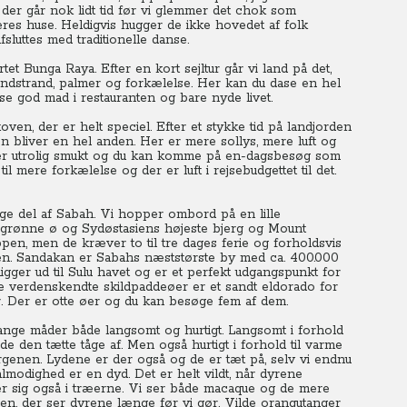
 der går nok lidt tid før vi glemmer det chok som
res huse.
Heldigvis hugger de ikke hovedet af folk
fsluttes med traditionelle danse.
rtet Bunga Raya.
Efter en kort sejltur går vi land på det,
andstrand, palmer og forkælelse.
Her kan du dase en hel
ise god mad i restauranten og bare nyde livet.
en, der er helt speciel. Efter et stykke tid på landjorden
n bliver en hel anden.
Her er mere sollys, mere luft og
r utrolig smukt og du kan komme på en-dagsbesøg som
til mere forkælelse og der er luft i rejsebudgettet til det.
lige del af Sabah. Vi hopper ombord på en lille
n grønne ø og Sydøstasiens højeste bjerg og Mount
ppen, men de kræver to til tre dages ferie og forholdsvis
ren. Sandakan er Sabahs næststørste by med ca. 400.000
gger ud til Sulu havet og er et perfekt udgangspunkt for
e verdenskendte skildpaddeøer er et sandt eldorado for
. Der er otte øer og du kan besøge fem af dem.
ge måder både langsomt og hurtigt. Langsomt i forhold
nde den tætte tåge af.
Men også hurtigt i forhold til varme
rgenen. Lydene er der også og de er tæt på, selv vi endnu
lmodighed er en dyd. Det er helt vildt, når dyrene
rer sig også i træerne. Vi ser både macaque og de mere
en, der ser dyrene længe før vi gør. Vilde orangutanger