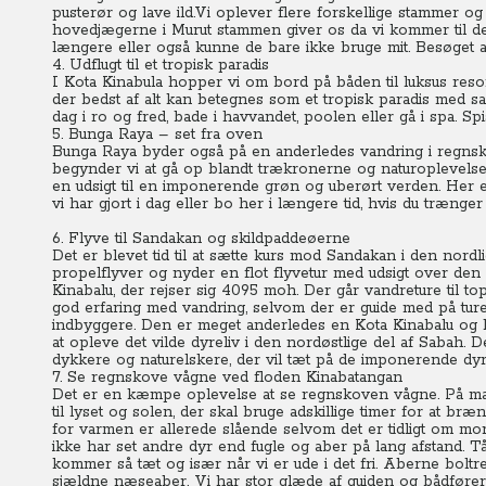
pusterør og lave ild.Vi oplever flere forskellige stammer og
hovedjægerne i Murut stammen giver os da vi kommer til de
længere eller også kunne de bare ikke bruge mit.
B
esøget a
4. Udflugt til et tropisk paradis
I Kota Kinabula hopper vi om bord på båden til luksus reso
der bedst af alt kan betegnes som et tropisk paradis med s
dag i ro og fred, bade i havvandet, poolen eller gå i spa. Sp
5. Bunga Raya – set fra oven
Bunga Raya byder også på en anderledes vandring i regnskov
begynder vi at gå op blandt trækronerne og naturoplevelse
en udsigt til en imponerende grøn og uberørt verden.
Her e
vi har gjort i dag eller bo her i længere tid, hvis du trænger 
6. Flyve til Sandakan og skildpaddeøerne
Det er blevet tid til at sætte kurs mod Sandakan i den nord
propelflyver og nyder en flot flyvetur med udsigt over de
Kinabalu, der rejser sig 4095 moh.
Der går vandreture til to
god erfaring med vandring, selvom der er guide med på tu
indbyggere. Den er meget anderledes en Kota Kinabalu og li
at opleve det vilde dyreliv i den nordøstlige del af Sabah.
D
dykkere og naturelskere, der vil tæt på de imponerende dyr
7. Se regnskove vågne ved floden Kinabatangan
Det er en kæmpe oplevelse at se regnskoven vågne. På man
til lyset og solen, der skal bruge adskillige timer for at bræ
for varmen er allerede slående selvom det er tidligt om mo
ikke har set andre dyr end fugle og aber på lang afstand.
Tå
kommer så tæt og især når vi er ude i det fri. Aberne bolt
sjældne næseaber.
Vi har stor glæde af guiden og bådfører