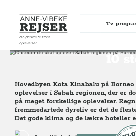
Tv-progr
Anne-Vibeke Rejser
din genvej til store
oplevelser
Destinationer
Asien
Malaysia
10 steder du skal o
10 s
Hovedbyen Kota Kinabalu på Borneo e
oplevelser i Sabah regionen, der er 
på meget forskellige oplevelser. Reg
fremmedartede dyreliv er det de fles
Det gode klima og de lækre hoteller e