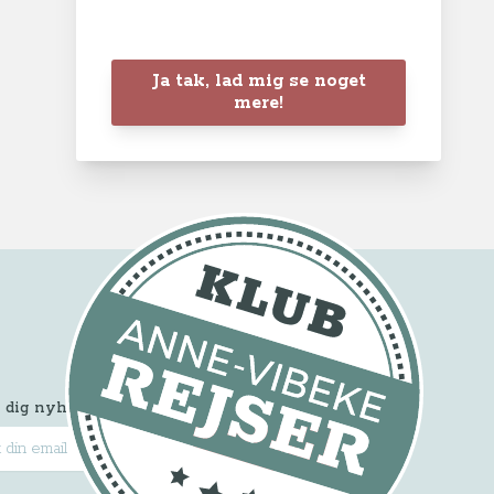
Ja tak, lad mig se noget
mere!
 dig nyhedsbrevet
Tilmeld