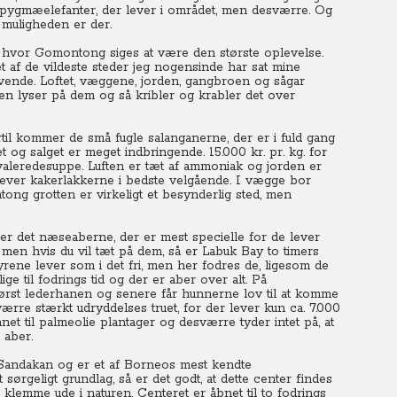
e pygmæelefanter, der lever i området, men desværre. Og
 muligheden er der.
, hvor Gomontong siges at være den største oplevelse.
 af de vildeste steder jeg nogensinde har sat mine
vende. Loftet, væggene, jorden, gangbroen og sågar
den lyser på dem og så kribler og krabler det over
rtil kommer de små fugle salanganerne, der er i fuld gang
 og salget er meget indbringende. 15.000 kr. pr. kg. for
valeredesuppe.
Luften er tæt af ammoniak og jorden er
 lever kakerlakkerne i bedste velgående.
I vægge bor
ng grotten er virkeligt et besynderlig sted, men
er det næseaberne, der er mest specielle for de lever
 men hvis du vil tæt på dem, så er Labuk Bay to timers
yrene lever som i det fri, men her fodres de, ligesom de
ge til fodrings tid og der er aber over alt.
På
først lederhanen og senere får hunnerne lov til at komme
ærre stærkt udryddelses truet, for der lever kun ca. 7.000
net til palmeolie plantager og desværre tyder intet på, at
 aber.
 Sandakan og er et af Borneos mest kendte
 sørgeligt grundlag, så er det godt, at dette center findes
 klemme ude i naturen. Centeret er åbnet til to fodrings