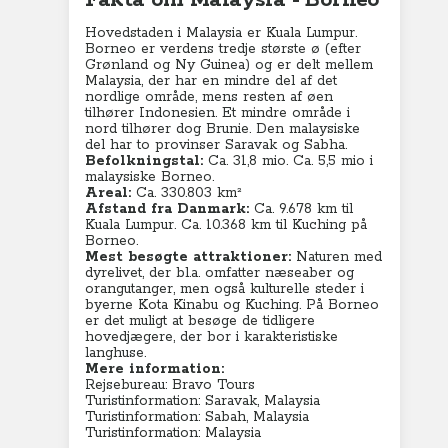
Fakta om Malaysia - Borneo
Hovedstaden i Malaysia er Kuala Lumpur.
Borneo er verdens tredje største ø (efter
Grønland og Ny Guinea) og er delt mellem
Malaysia, der har en mindre del af det
nordlige område, mens resten af øen
tilhører Indonesien. Et mindre område i
nord tilhører dog Brunie. Den malaysiske
del har to provinser Saravak og Sabha.
Befolkningstal:
Ca. 31,8 mio. Ca. 5,5 mio i
malaysiske Borneo.
Areal:
Ca. 330.803 km²
Afstand fra Danmark:
Ca. 9.678 km til
Kuala Lumpur. Ca. 10.368 km til Kuching på
Borneo.
Mest besøgte attraktioner:
Naturen med
dyrelivet, der bl.a. omfatter næseaber og
orangutanger, men også kulturelle steder i
byerne Kota Kinabu og Kuching. På Borneo
er det muligt at besøge de tidligere
hovedjægere, der bor i karakteristiske
langhuse.
Mere information:
Rejsebureau: Bravo Tours
Turistinformation: Saravak, Malaysia
Turistinformation: Sabah, Malaysia
Turistinformation: Malaysia