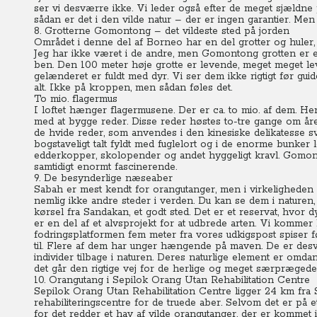
ser vi desværre ikke. Vi leder også efter de meget sjældn
sådan er det i den vilde natur – der er ingen garantier. Men
8. Grotterne Gomontong – det vildeste sted på jorden
Området i denne del af Borneo har en del grotter og huler
Jeg har ikke været i de andre, men Gomontong grotten er et
ben.
Den 100 meter høje grotte er levende, meget meget le
gelænderet er fuldt med dyr. Vi ser dem ikke rigtigt før gui
alt.
Ikke på kroppen, men sådan føles det.
To mio. flagermus
I loftet hænger flagermusene. Der er ca. to mio. af dem. He
med at bygge reder.
Disse reder høstes to-tre gange om året
de hvide reder, som anvendes i den kinesiske delikatesse s
bogstaveligt talt fyldt med fuglelort og i de enorme bunker
edderkopper, skolopender og andet hyggeligt kravl.
Gomonto
samtidigt enormt fascinerende.
9. De besynderlige næseaber
Sabah er mest kendt for orangutanger, men i virkeligheden 
nemlig ikke andre steder i verden. Du kan se dem i naturen,
kørsel fra Sandakan, et godt sted.
Det er et reservat, hvor d
er en del af et alvsprojekt for at udbrede arten. Vi kommer li
fodringsplatformen fem meter fra vores udkigspost spiser 
til. Flere af dem har unger hængende på maven.
De er desv
individer tilbage i naturen. Deres naturlige element er omdan
det går den rigtige vej for de herlige og meget særprægede
10. Orangutang i Sepilok Orang Utan Rehabilitation Centre
Sepilok Orang Utan Rehabilitation Centre ligger 24 km fra
rehabiliteringscentre for de truede aber.
Selvom det er på et
for det redder et hav af vilde orangutanger, der er kommet i