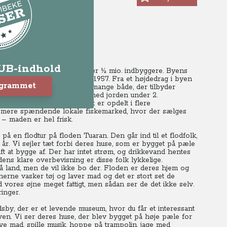
LUB-indhold
g tale kaldet KK og har over ½ mio. indbyggere. Byens
Malaysia blev selvstændig i 1957.
Fra et højdedrag i byen
ogrammet
 Nede i marinaen ligger de mange både, der tilbyder
e eller mindre blev jævnet med jorden under 2.
adebutikker. Havneområdet er opdelt i flere
 det mere spændende lokale fiskemarked, hvor der sælges
r – maden er hel frisk.
å en flodtur på floden Tuaran. Den går ind til et flodfolk,
 år. Vi sejler tæt forbi deres huse, som er bygget på pæle
t at bygge af.
Der har intet strøm, og drikkevand hentes
ens klare overbevisning er disse folk lykkelige.
på land, men de vil ikke bo der. Floden er deres hjem og
rne vasker tøj og laver mad og det er stort set de
vores øjne meget fattigt, men sådan ser de det ikke selv.
inger.
dsby, der er et levende museum, hvor du får et interessant
oven. Vi ser deres huse, der blev bygget på høje pæle for
ave mad, spille musik, hoppe på trampolin, jage med