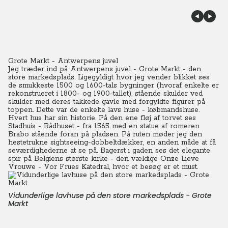
Grote Markt - Antwerpens juvel
Jeg træder ind på Antwerpens juvel - Grote Markt - den
store markedsplads. Ligegyldigt hvor jeg vender blikket ses
de smukkeste 1500 og 1600-tals bygninger (hvoraf enkelte er
rekonstrueret i 1800- og 1900-tallet), stående skulder ved
skulder med deres takkede gavle med forgyldte figurer på
toppen.
Dette var de enkelte lavs huse - købmandshuse.
Hvert hus har sin historie. På den ene fløj af torvet ses
Stadhuis - Rådhuset - fra 1565 med en statue af romeren
Brabo stående foran på pladsen. På ruten møder jeg den
hestetrukne sightseeing-dobbeltdækker, en anden måde at få
seværdighederne at se på.
Bagerst i gaden ses det elegante
spir på Belgiens største kirke - den vældige Onze Lieve
Vrouwe - Vor Frues Katedral, hvor et besøg er et must.
Vidunderlige lavhuse på den store markedsplads - Grote
Markt