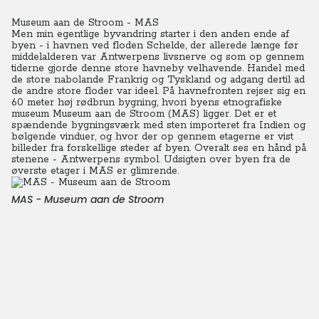
Museum aan de Stroom - MAS
Men min egentlige byvandring starter i den anden ende af
byen - i havnen ved floden Schelde, der allerede længe før
middelalderen var Antwerpens livsnerve og som op gennem
tiderne gjorde denne store havneby velhavende. Handel med
de store nabolande Frankrig og Tyskland og adgang dertil ad
de andre store floder var ideel. På havnefronten rejser sig en
60 meter høj rødbrun bygning, hvori byens etnografiske
museum Museum aan de Stroom (MAS) ligger. Det er et
spændende bygningsværk med sten importeret fra Indien og
bølgende vinduer, og hvor der op gennem etagerne er vist
billeder fra forskellige steder af byen. Overalt ses en hånd på
stenene - Antwerpens symbol.
Udsigten over byen fra de
øverste etager i MAS er glimrende.
MAS - Museum aan de Stroom