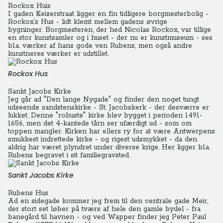
Rockox Huis
I gaden Keizerstraat ligger en fin tidligere borgmesterbolig -
Rockox’s Hus - lidt klemt mellem gadens øvrige
bygninger.
Borgmesteren, der hed Nicolas Rockox, var tillige
en stor kunstsamler og i huset - der nu er kunstmuseum - ses
bl.a. værker af hans gode ven Rubens, men også andre
kunstneres værker er udstillet.
Rockox Hus
Sankt Jacobs Kirke
Jeg går ad "Den lange Nygade" og finder den noget tungt
udseende sandstenskirke - St. Jacobskerk - der desværre er
lukket.
Denne "robuste" kirke blev bygget i perioden 1491-
1656, men det 4-kantede tårn ser ufærdigt ud - som om
toppen mangler.
Kirken har ellers ry for at være Antwerpens
smukkest indrettede kirke - og rigest udsmykket - da den
aldrig har været plyndret under diverse krige.
Her ligger bl.a.
Rubens begravet i sit familiegravsted.
Sankt Jacobs Kirke
Rubens Hus
Ad en sidegade kommer jeg frem til den centrale gade Meir,
der stort set løber på tværs af hele den gamle bydel - fra
banegård til havnen - og ved Wapper finder jeg Peter Paul