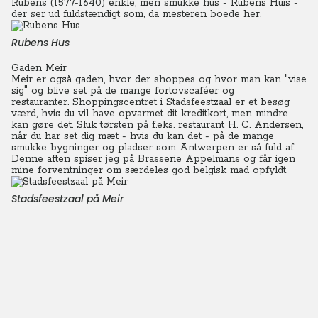
Rubens (1577-1640) enkle, men smukke hus - Rubens Huis -
der ser ud fuldstændigt som, da mesteren boede her.
Rubens Hus
Gaden Meir
Meir er også gaden, hvor der shoppes og hvor man kan "vise
sig" og blive set på de mange fortovscaféer og
restauranter.
Shoppingscentret i Stadsfeestzaal er et besøg
værd, hvis du vil have opvarmet dit kreditkort, men mindre
kan gøre det.
Sluk tørsten på f.eks. restaurant H. C. Andersen,
når du har set dig mæt - hvis du kan det - på de mange
smukke bygninger og pladser som Antwerpen er så fuld af.
Denne aften spiser jeg på Brasserie Appelmans og får igen
mine forventninger om særdeles god belgisk mad opfyldt.
Stadsfeestzaal på Meir