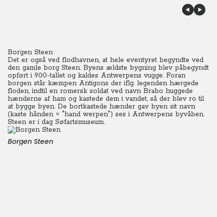
Borgen Steen
Det er også ved flodhavnen, at hele eventyret begyndte ved
den gamle borg Steen. Byens ældste bygning blev påbegyndt
opført i 900-tallet og kaldes Antwerpens vugge.
Foran
borgen står kæmpen Antigons der iflg. legenden hærgede
floden, indtil en romersk soldat ved navn Brabo huggede
hænderne af ham og kastede dem i vandet, så der blev ro til
at bygge byen. De bortkastede hænder gav byen sit navn
(kaste hånden = "hand werpen") ses i Antwerpens byvåben.
Steen er i dag Søfartsmuseum.
Borgen Steen