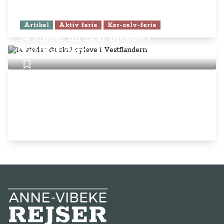
Artikel
Aktiv ferie
Kør-selv-ferie
14 steder du skal opleve i
Vestflandern
Anne-Vibeke Rejser