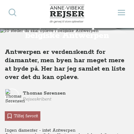
Søg
Åbn 
Anne-Vibeke Rejser
din genvej til store oplevelser
10 steder du skal opleve i
Destinationer
Europa
Belgien
10 steder du skal opleve i belgiske Antwerpen
belgiske Antwerpen
Antwerpen er verdenskendt for
diamanter, men byen har meget mere
at byde på. Her har jeg samlet en liste
over det du kan opleve.
Thomas Sørensen
Rejseskribent
Tilføj favorit
Ingen diamenter - intet Antwerpen