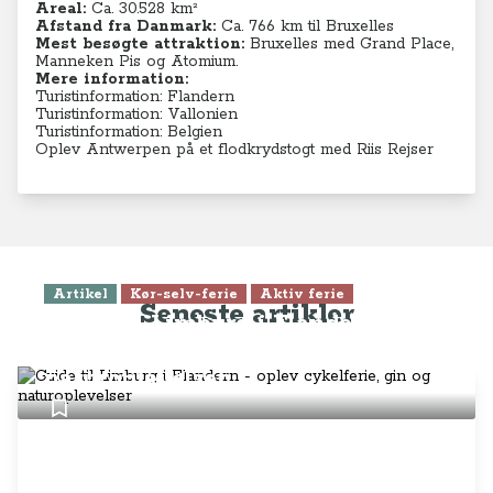
Areal:
Ca. 30.528 km²
Afstand fra Danmark:
Ca. 766 km til Bruxelles
Mest besøgte attraktion:
Bruxelles med Grand Place,
Manneken Pis og Atomium.
Mere information:
Turistinformation: Flandern
Turistinformation: Vallonien
Turistinformation: Belgien
Oplev Antwerpen på et flodkrydstogt med Riis Rejser
Artikel
Kør-selv-ferie
Aktiv ferie
Seneste artikler
Guide til Limburg i Flandern -
oplev cykelferie, gin og
naturoplevelser