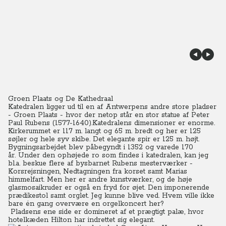
Groen Plaats og De Kathedraal
Katedralen ligger ud til en af Antwerpens andre store pladser
- Groen Plaats - hvor der netop står en stor statue af Peter
Paul Rubens (1577-1640).Katedralens dimensioner er enorme.
Kirkerummet er 117 m. langt og 65 m. bredt og her er 125
søjler og hele syv skibe. Det elegante spir er 125 m. højt.
Bygningsarbejdet blev påbegyndt i 1352 og varede 170
år.
Under den ophøjede ro som findes i katedralen, kan jeg
bl.a. beskue flere af bysbarnet Rubens mesterværker -
Korsrejsningen, Nedtagningen fra korset samt Marias
himmelfart. Men her er andre kunstværker, og de høje
glasmosaikruder er også en fryd for øjet. Den imponerende
prædikestol samt orglet. Jeg kunne blive ved. Hvem ville ikke
bare én gang overvære en orgelkoncert her?
Pladsens ene side er domineret af et prægtigt palæ, hvor
hotelkæden Hilton har indrettet sig elegant.