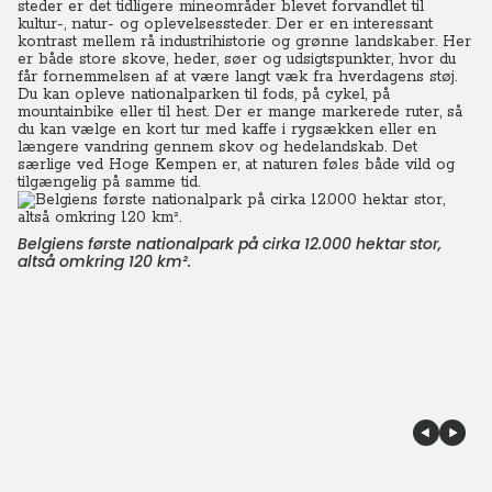
steder er det tidligere mineområder blevet forvandlet til
kultur-, natur- og oplevelsessteder. Der er en interessant
kontrast mellem rå industrihistorie og grønne landskaber. Her
er både store skove, heder, søer og udsigtspunkter, hvor du
får fornemmelsen af at være langt væk fra hverdagens støj.
Du kan opleve nationalparken til fods, på cykel, på
mountainbike eller til hest. Der er mange markerede ruter, så
du kan vælge en kort tur med kaffe i rygsækken eller en
længere vandring gennem skov og hedelandskab. Det
særlige ved Hoge Kempen er, at naturen føles både vild og
tilgængelig på samme tid.
Belgiens første nationalpark på cirka 12.000 hektar stor,
altså omkring 120 km².