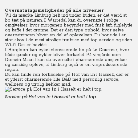
Overnatningsmuligheder på alle niveauer
Vil du mærke Limburg helt ind under huden, er det værd at
bo tæt på naturen. I Warredal kan du overnatte i rolige
omgivelser, hvor morgenen begynder med frisk luft, fuglelyde
og kaffe i det grønne. Det er den type ophold, hvor selve
overnatningen bliver en del af oplevelsen. Du bor ude i en
stor skov i de mest utrolige træhuse med top service og uden
Wi-fi. Det er bevidst.
I Borgloon kan cykelinteresserede bo på Le Courreur, hvor
både gæster og cykler bliver forkælet. På vingårde som
Domein Masnil kan du overnatte i charmerende omgivelser
og samtidig opleve, at Limburg også er en vinproducerende
region.
Du kan finde ren forkælelse på Hof van In i Hasselt, der er
et yderst charmerende lille B&B med personlig service,
wellness og utrolig lækker mad.
Service på Hof van In i Hasselt er helt i top.