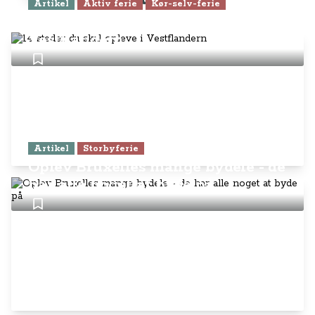
Artikel
Aktiv ferie
Kør-selv-ferie
14 steder du skal opleve i
Vestflandern
Artikel
Storbyferie
Oplev Bruxelles mange bydele - de
har alle noget at byde på