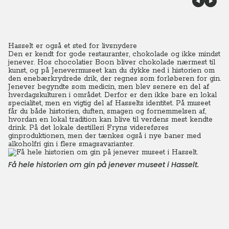
Hasselt er også et sted for livsnydere
Den er kendt for gode restauranter, chokolade og ikke mindst
jenever. Hos chocolatier Boon bliver chokolade nærmest til
kunst, og på Jenevermuseet kan du dykke ned i historien om
den enebærkrydrede drik, der regnes som forløberen for gin.
Jenever begyndte som medicin, men blev senere en del af
hverdagskulturen i området. Derfor er den ikke bare en lokal
specialitet, men en vigtig del af Hasselts identitet. På museet
får du både historien, duften, smagen og fornemmelsen af,
hvordan en lokal tradition kan blive til verdens mest kendte
drink. På det lokale destilleri Fryns videreføres
ginproduktionen, men der tænkes også i nye baner med
alkoholfri gin i flere smagsavarianter.
Få hele historien om gin på jenever museet i Hasselt.