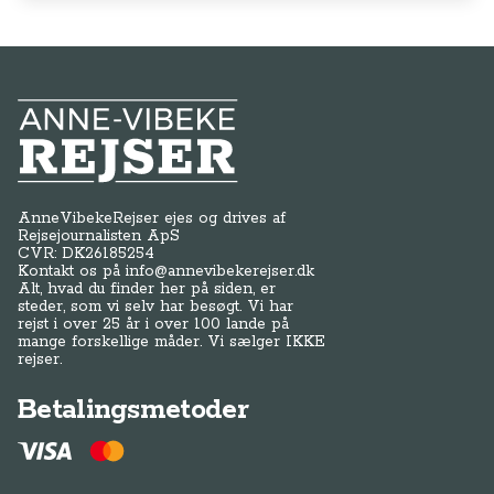
Anne-Vibeke Rejser
AnneVibekeRejser ejes og drives af
Rejsejournalisten ApS
CVR: DK
26185254
Kontakt os på
info@annevibekerejser.dk
Alt, hvad du finder her på siden, er
steder, som vi selv har besøgt. Vi har
rejst i over 25 år i over 100 lande på
mange forskellige måder. Vi sælger IKKE
rejser.
Betalingsmetoder