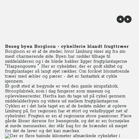
Besøg byen Borgloon - cykelferie blandt frugttræer
Borgloon er et af de steder, hvor Limburg viser sig fra sin
mest charmerende side. Byen har rødder tilbage til
middelalderen og i de bløde bakker ligger frugtplantagerne
"Haspengouws ". Her er cykelstier, der er godt skiltet og
frugtplantager så langt øjet rækker. Om foråret blomstrende
træer med æbler og pærer - det er fantastisk at cykle
igennem.
Et godt sted at begynde er ved den gamle sirupsfabrik,
Stroopfabriek, som i dag fungerer som museum og
oplevelsescenter. Herfra kan du tage ud på cykel gennem
middelalderbyen og videre ud mellem frugtplantagerne.
Cyklen er i det hele taget en af de bedste måder at opleve
Limburg på, for regionen har et stort og veludbygget net af
cykelruter. Frugten er en af regionens store passioner. Flere
gårde åbner dørene for besøgende, og det er en fornøjelse
at møde mennesker, der står bag for de brænder så meget
for det de laver og det kan mærkes.