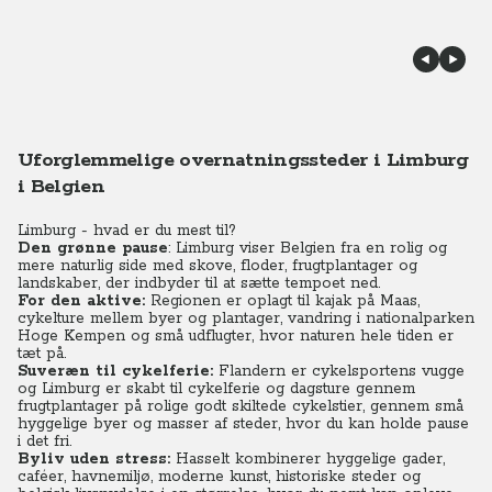
Uforglemmelige overnatningssteder i Limburg
i Belgien
Limburg - hvad er du mest til?
Den grønne pause
: Limburg viser Belgien fra en rolig og
mere naturlig side med skove, floder, frugtplantager og
landskaber, der indbyder til at sætte tempoet ned.
For den aktive:
Regionen er oplagt til kajak på Maas,
cykelture mellem byer og plantager, vandring i nationalparken
Hoge Kempen og små udflugter, hvor naturen hele tiden er
tæt på.
Suveræn til cykelferie:
Flandern er cykelsportens vugge
og Limburg er skabt til cykelferie og dagsture gennem
frugtplantager på rolige godt skiltede cykelstier, gennem små
hyggelige byer og masser af steder, hvor du kan holde pause
i det fri.
Byliv uden stress:
Hasselt kombinerer hyggelige gader,
caféer, havnemiljø, moderne kunst, historiske steder og