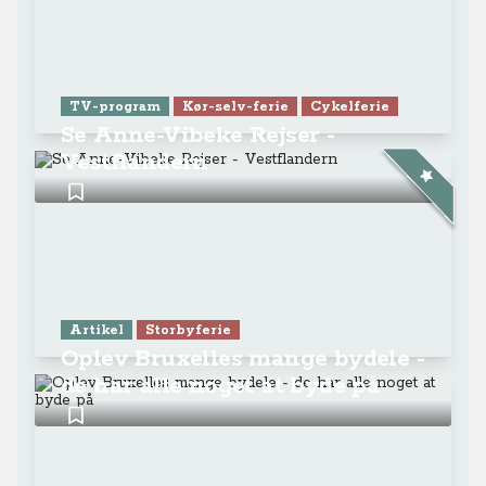
TV-program
Kør-selv-ferie
Cykelferie
Se Anne-Vibeke Rejser -
Vestflandern
Artikel
Storbyferie
Oplev Bruxelles mange bydele -
de har alle noget at byde på