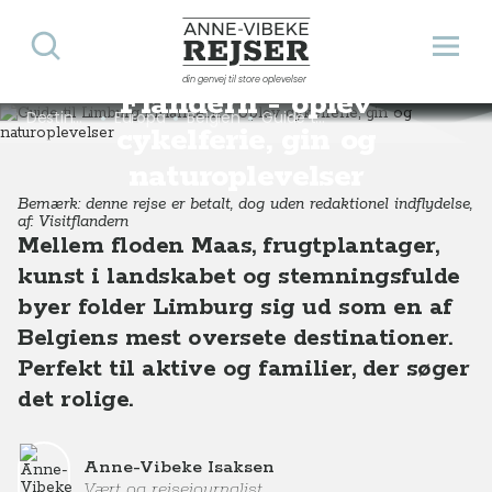
Søg
Åbn 
Guide til Limburg i
Anne-Vibeke Rejser
din genvej til store oplevelser
Flandern - oplev
Destinationer
Europa
Belgien
Guide til Limburg i Flandern - oplev cykelferie, gin og naturoplevelser
cykelferie, gin og
naturoplevelser
Bemærk: denne rejse er betalt, dog uden redaktionel indflydelse,
af: Visitflandern
Mellem floden Maas, frugtplantager,
kunst i landskabet og stemningsfulde
byer folder Limburg sig ud som en af
Belgiens mest oversete destinationer.
Perfekt til aktive og familier, der søger
det rolige.
Anne-Vibeke Isaksen
Vært og rejsejournalist