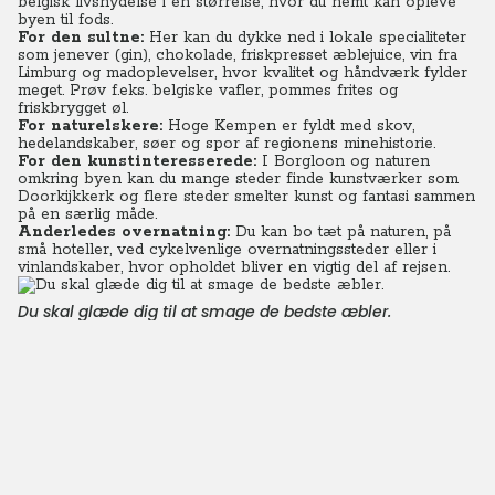
belgisk livsnydelse i en størrelse, hvor du nemt kan opleve
byen til fods.
For den sultne:
Her kan du dykke ned i lokale specialiteter
som jenever (gin), chokolade, friskpresset æblejuice, vin fra
Limburg og madoplevelser, hvor kvalitet og håndværk fylder
meget. Prøv f.eks. belgiske vafler, pommes frites og
friskbrygget øl.
For naturelskere:
Hoge Kempen er fyldt med skov,
hedelandskaber, søer og spor af regionens minehistorie.
For den kunstinteresserede:
I Borgloon og naturen
omkring byen kan du mange steder finde kunstværker som
Doorkijkkerk og flere steder smelter kunst og fantasi sammen
på en særlig måde.
Anderledes overnatning:
Du kan bo tæt på naturen, på
små hoteller, ved cykelvenlige overnatningssteder eller i
vinlandskaber, hvor opholdet bliver en vigtig del af rejsen.
Du skal glæde dig til at smage de bedste æbler.