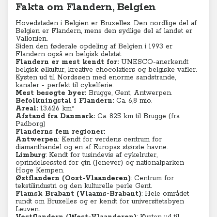
Fakta om Flandern, Belgien
Hovedstaden i Belgien er Bruxelles. Den nordlige del af
Belgien er Flandern, mens den sydlige del af landet er
Vallonien.
Siden den føderale opdeling af Belgien i 1993 er
Flandern også en belgisk delstat.
Flandern er mest kendt for:
UNESCO-anerkendt
belgisk ølkultur, kreative chocolatiers og belgiske vafler.
Kysten ud til Nordsøen med enorme sandstrande,
kanaler - perfekt til cykelferie.
Mest besøgte byer:
Brugge, Gent, Antwerpen.
Befolkningstal i Flandern:
Ca. 6,8 mio.
Areal:
13.626 km²
Afstand fra Danmark:
Ca. 825 km til Brugge (fra
Padborg)
Flanderns fem regioner:
Antwerpen
: Kendt for verdens centrum for
diamanthandel og en af Europas største havne.
Limburg
: Kendt for tusindevis af cykelruter,
oprindelsessted for gin (Jenever) og nationalparken
Hoge Kempen.
Østflandern (Oost-Vlaanderen)
: Centrum for
tekstilindustri og den kulturelle perle Gent.
Flamsk Brabant (Vlaams-Brabant)
: Hele området
rundt om Bruxelles og er kendt for universitetsbyen
Leuven.