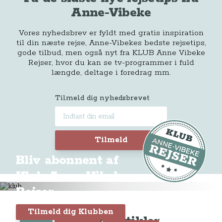
Anne-Vibeke
Vores nyhedsbrev er fyldt med gratis inspiration
til din næste rejse, Anne-Vibekes bedste rejsetips,
gode tilbud, men også nyt fra KLUB Anne Vibeke
Rejser, hvor du kan se tv-programmer i fuld
længde, deltage i foredrag mm.
Tilmeld dig nyhedsbrevet
Tilmeld
Bliv abonnent af
Klub Anne-Vibeke
Rejser
Tilmeld dig Klubben
Seneste artikler