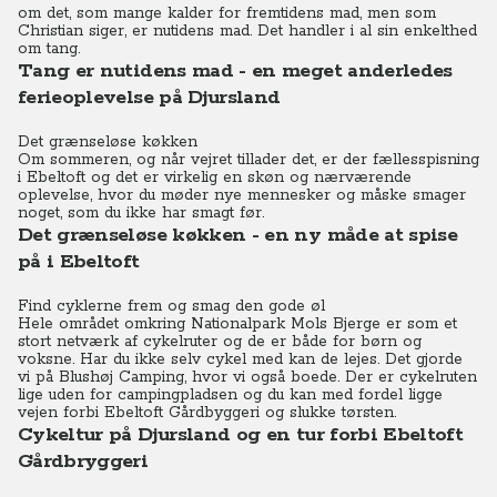
om det, som mange kalder for fremtidens mad, men som
Christian siger, er nutidens mad. Det handler i al sin enkelthed
om tang.
Tang er nutidens mad - en meget anderledes
ferieoplevelse på Djursland
Det grænseløse køkken
Om sommeren, og når vejret tillader det, er der fællesspisning
i Ebeltoft og det er virkelig en skøn og nærværende
oplevelse, hvor du møder nye mennesker og måske smager
noget, som du ikke har smagt før.
Det grænseløse køkken - en ny måde at spise
på i Ebeltoft
Find cyklerne frem og smag den gode øl
Hele området omkring Nationalpark Mols Bjerge er som et
stort netværk af cykelruter og de er både for børn og
voksne. Har du ikke selv cykel med kan de lejes. Det gjorde
vi på Blushøj Camping, hvor vi også boede. Der er cykelruten
lige uden for campingpladsen og du kan med fordel ligge
vejen forbi Ebeltoft Gårdbyggeri og slukke tørsten.
Cykeltur på Djursland og en tur forbi Ebeltoft
Gårdbryggeri