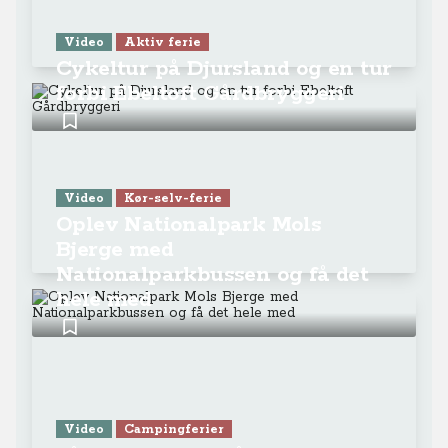
Video
Aktiv ferie
Cykeltur på Djursland og en tur
forbi Ebeltoft Gårdbryggeri
Video
Kør-selv-ferie
Oplev Nationalpark Mols
Bjerge med
Nationalparkbussen og få det
hele med
Video
Campingferier