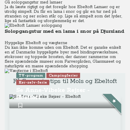
Gå solopgangstur med lamaer
Ja du læste rigtigt og det foregår hos Ebeltoft Lamaer og er
utrolig simpelt. Du får en lama i snor og går en tur ned på
stranden og ser solen står op. Lige så simpelt som det lyder,
lige så fantastisk og uforglemmelig er det.
Solopgangstur med en lama i snor på Djursland
Hyggelige Ebeltoft og vægterne
Du kan ikke komme uden om Ebeltoft. Det er ganske enkelt
en af Danmarks hyggeligste byer med bindingsværkshuse,
stokroser og toppede brosten, der danner rammerne om
flere spændende museer som Farvergården, Glasmuseet og
naturligvis en masse spændende shopping.
TV-program
Campingferier
Få flere rejsetips til Mols og Ebeltoft
Kør-selv-ferie
Se Anne-Vibeke Rejser -
Ebeltoft