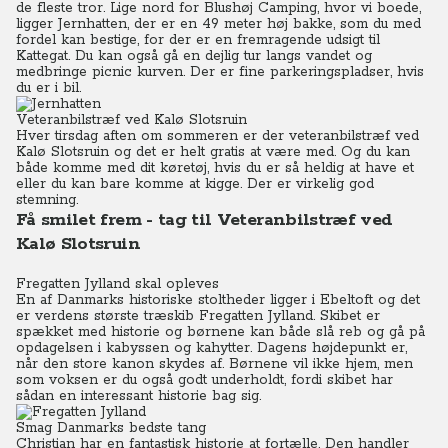
de fleste tror. Lige nord for Blushøj Camping, hvor vi boede,
ligger Jernhatten, der er en 49 meter høj bakke, som du med
fordel kan bestige, for der er en fremragende udsigt til
Kattegat. Du kan også gå en dejlig tur langs vandet og
medbringe picnic kurven. Der er fine parkeringspladser, hvis
du er i bil.
Veteranbilstræf ved Kalø Slotsruin
Hver tirsdag aften om sommeren er der veteranbilstræf ved
Kalø Slotsruin og det er helt gratis at være med. Og du kan
både komme med dit køretøj, hvis du er så heldig at have et
eller du kan bare komme at kigge. Der er virkelig god
stemning.
Få smilet frem - tag til Veteranbilstræf ved
Kalø Slotsruin
Fregatten Jylland skal opleves
En af Danmarks historiske stoltheder ligger i Ebeltoft og det
er verdens største træskib Fregatten Jylland. Skibet er
spækket med historie og børnene kan både slå reb og gå på
opdagelsen i kabyssen og kahytter. Dagens højdepunkt er,
når den store kanon skydes af. Børnene vil ikke hjem, men
som voksen er du også godt underholdt, fordi skibet har
sådan en interessant historie bag sig.
Smag Danmarks bedste tang
Christian har en fantastisk historie at fortælle. Den handler