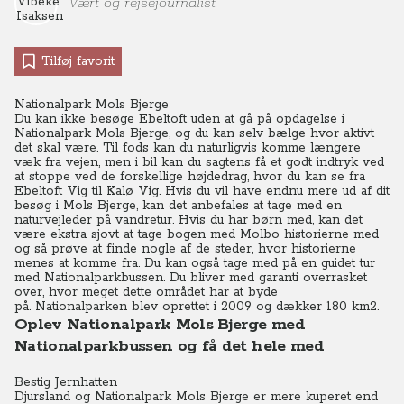
Vært og rejsejournalist
Tilføj favorit
Nationalpark Mols Bjerge
Du kan ikke besøge Ebeltoft uden at gå på opdagelse i
Nationalpark Mols Bjerge, og du kan selv bælge hvor aktivt
det skal være. Til fods kan du naturligvis komme længere
væk fra vejen, men i bil kan du sagtens få et godt indtryk ved
at stoppe ved de forskellige højdedrag, hvor du kan se fra
Ebeltoft Vig til Kalø Vig. Hvis du vil have endnu mere ud af dit
besøg i Mols Bjerge, kan det anbefales at tage med en
naturvejleder på vandretur. Hvis du har børn med, kan det
være ekstra sjovt at tage bogen med Molbo historierne med
og så prøve at finde nogle af de steder, hvor historierne
menes at komme fra. Du kan også tage med på en guidet tur
med Nationalparkbussen. Du bliver med garanti overrasket
over, hvor meget dette området har at byde
på. Nationalparken blev oprettet i 2009 og dækker 180 km2.
Oplev Nationalpark Mols Bjerge med
Nationalparkbussen og få det hele med
Bestig Jernhatten
Djursland og Nationalpark Mols Bjerge er mere kuperet end