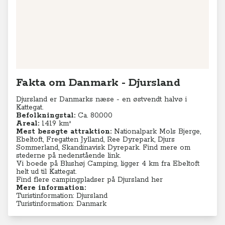
Fakta om Danmark - Djursland
Djursland er Danmarks næse - en østvendt halvø i
Kattegat.
Befolkningstal:
Ca. 80.000
Areal:
1419 km²
Mest besøgte attraktion:
Nationalpark Mols Bjerge,
Ebeltoft, Fregatten Jylland, Ree Dyrepark, Djurs
Sommerland, Skandinavisk Dyrepark. Find mere om
stederne på nedenstående link.
Vi boede på
Blushøj Camping
, ligger 4 km fra Ebeltoft
helt ud til Kattegat.
Find flere campingpladser på Djursland her
Mere information:
Turistinformation: Djursland
Turistinformation: Danmark