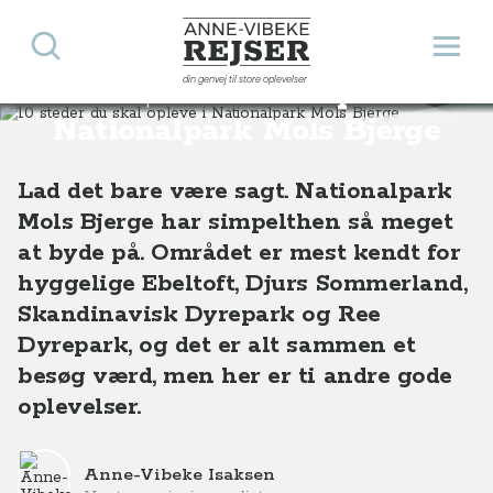
Søg
Åbn 
Anne-Vibeke Rejser
din genvej til store oplevelser
10 steder du skal opleve i
Destinationer
Europa
Danmark
10 steder du skal opleve i Nationalpark Mols Bjerge
Nationalpark Mols Bjerge
Lad det bare være sagt. Nationalpark
Mols Bjerge har simpelthen så meget
at byde på. Området er mest kendt for
hyggelige Ebeltoft, Djurs Sommerland,
Skandinavisk Dyrepark og Ree
Dyrepark, og det er alt sammen et
besøg værd, men her er ti andre gode
oplevelser.
Anne-Vibeke Isaksen