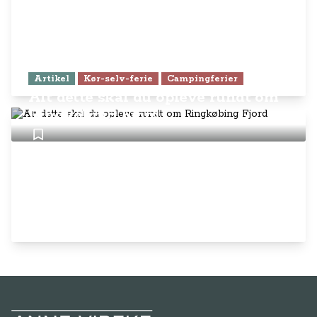
Artikel
Kør-selv-ferie
Campingferier
Alt dette skal du opleve rundt om
Ringkøbing Fjord