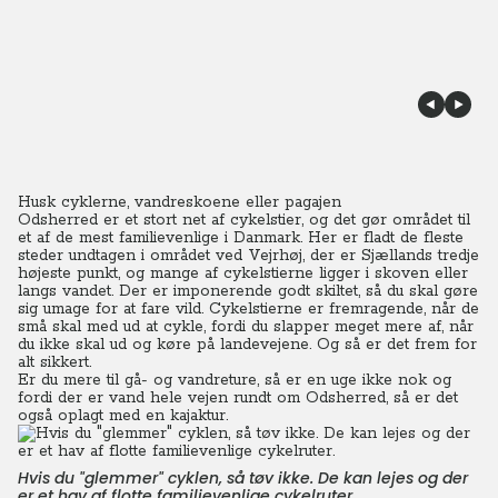
Husk cyklerne, vandreskoene eller pagajen
Odsherred er et stort net af cykelstier, og det gør området til
et af de mest familievenlige i Danmark. Her er fladt de fleste
steder undtagen i området ved Vejrhøj, der er Sjællands tredje
højeste punkt, og mange af cykelstierne ligger i skoven eller
langs vandet. Der er imponerende godt skiltet, så du skal gøre
sig umage for at fare vild. Cykelstierne er fremragende, når de
små skal med ud at cykle, fordi du slapper meget mere af, når
du ikke skal ud og køre på landevejene. Og så er det frem for
alt sikkert.
Er du mere til gå- og vandreture, så er en uge ikke nok og
fordi der er vand hele vejen rundt om Odsherred, så er det
også oplagt med en kajaktur.
Hvis du "glemmer" cyklen, så tøv ikke. De kan lejes og der
er et hav af flotte familievenlige cykelruter.