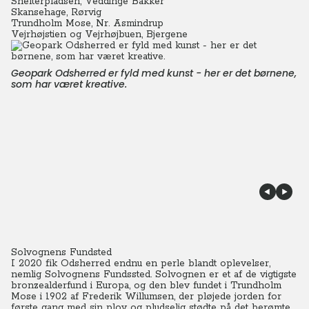
Shelterpladsen, Veddinge Bakker
Skansehage, Rørvig
Trundholm Mose, Nr. Asmindrup
Vejrhøjstien og Vejrhøjbuen, Bjergene
Geopark Odsherred er fyld med kunst - her er det børnene,
som har været kreative.
Solvognens Fundsted
I 2020 fik Odsherred endnu en perle blandt oplevelser,
nemlig Solvognens Fundssted. Solvognen er et af de vigtigste
bronzealderfund i Europa, og den blev fundet i Trundholm
Mose i 1902 af Frederik Willumsen, der pløjede jorden for
første gang med sin plov og pludselig stødte på det berømte