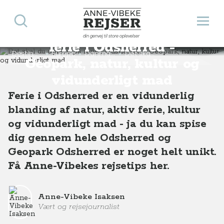
Søg
Åbn 
Det skal du opleve på
Anne-Vibeke Rejser
din genvej til store oplevelser
ferie i Odsherred -
Destinationer
Europa
Danmark
Det skal du opleve på ferie i Odsherred - Geopark, natur, kultur og vidunderligt mad
Geopark, natur, kultur og
vidunderligt mad
Ferie i Odsherred er en vidunderlig
blanding af natur, aktiv ferie, kultur
og vidunderligt mad - ja du kan spise
dig gennem hele Odsherred og
Geopark Odsherred er noget helt unikt.
Få Anne-Vibekes rejsetips her.
Anne-Vibeke Isaksen
Vært og rejsejournalist