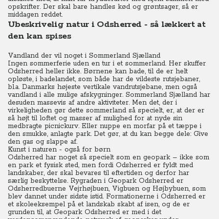
opskrifter. Der skal bare handles kød og grøntsager, så er
middagen reddet.
Ubeskrivelig natur i Odsherred - så lækkert at
den kan spises
Vandland der vil noget i Sommerland Sjælland
Ingen sommerferie uden en tur i et sommerland. Her skuffer
Odsherred heller ikke. Børnene kan bade, til de er helt
opløste, i badelandet, som både har de vildeste rutsjebaner,
bl.a. Danmarks højeste vertikale vandrutsjebane, men også
vandland i alle mulige afskygninger. Sommerland Sjælland har
desuden massevis af andre aktiviteter. Men det, der i
virkeligheden gør dette sommerland så specielt, er, at der er
så højt til loftet og masser af mulighed for at nyde sin
medbragte picnickurv. Eller nuppe en morfar på et tæppe i
den smukke, anlagte park. Det gør, at du kan begge dele: Give
den gas og slappe af.
Kunst i naturen - også for børn
Odsherred har noget så specielt som en geopark – ikke som
en park et fysisk sted, men fordi Odsherred er fyldt med
landskaber, der skal bevares til eftertiden og derfor har
særlig beskyttelse. Rygraden i Geopark Odsherred er
Odsherredbuerne Vejrhøjbuen, Vigbuen og Højbybuen, som
blev dannet under sidste istid. Formationerne i Odsherred er
et skoleeksempel på et landskab skabt af isen, og de er
grunden til, at Geopark Odsherred er med i det