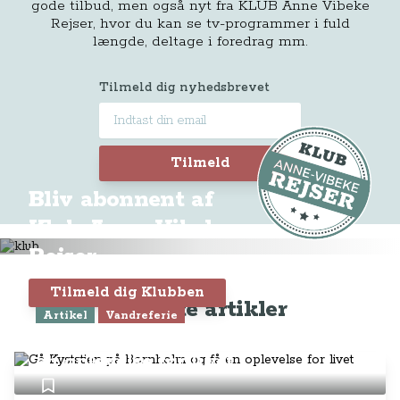
gode tilbud, men også nyt fra KLUB Anne Vibeke
Rejser, hvor du kan se tv-programmer i fuld
længde, deltage i foredrag mm.
Tilmeld dig nyhedsbrevet
Tilmeld
Bliv abonnent af
Klub Anne-Vibeke
Rejser
Tilmeld dig Klubben
Seneste artikler
Artikel
Vandreferie
Gå Kyststien på Bornholm og få
en oplevelse for livet