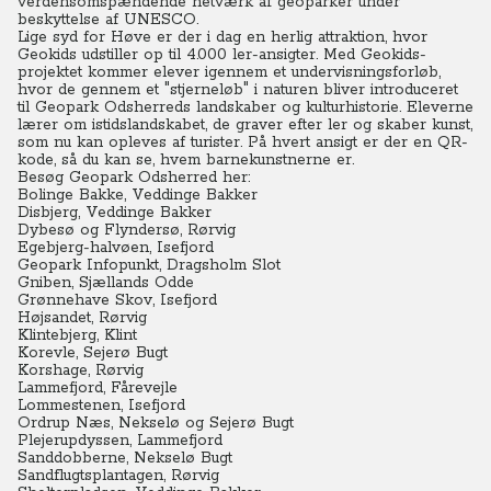
verdensomspændende netværk af geoparker under
beskyttelse af UNESCO.
Lige syd for Høve er der i dag en herlig attraktion, hvor
Geokids udstiller op til 4.000 ler-ansigter. Med Geokids-
projektet kommer elever igennem et undervisningsforløb,
hvor de gennem et "stjerneløb" i naturen bliver introduceret
til Geopark Odsherreds landskaber og kulturhistorie. Eleverne
lærer om istidslandskabet, de graver efter ler og skaber
kunst,
som nu kan opleves af turister. På hvert ansigt er der en QR-
kode, så du kan se, hvem barnekunstnerne er.
Besøg Geopark Odsherred her:
Bolinge Bakke, Veddinge Bakker
Disbjerg, Veddinge Bakker
Dybesø og Flyndersø, Rørvig
Egebjerg-halvøen, Isefjord
Geopark Infopunkt, Dragsholm Slot
Gniben, Sjællands Odde
Grønnehave Skov, Isefjord
Højsandet, Rørvig
Klintebjerg, Klint
Korevle, Sejerø Bugt
Korshage, Rørvig
Lammefjord, Fårevejle
Lommestenen, Isefjord
Ordrup Næs, Nekselø og Sejerø Bugt
Plejerupdyssen, Lammefjord
Sanddobberne, Nekselø Bugt
Sandflugtsplantagen, Rørvig