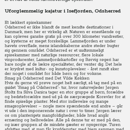
Uforglemmelig kajatur i Isefjorden, Odsherred
Et lækkert spisekammer
Odsherred er ikke blandt de mest kendte destinationer i
Danmark, men her er virkelig alt. Naturen er enestående og
kan opleves ganske gratis på over 300 kilometer vandrestier,
og kysterne er meget forskellige. Lammefjorden er under
havets overflade, mens islandskaberne andre steder bugter
sig gennem området. Odsherred er et uudtømmeligt
spisekammer med naturlige ressourcer, flere lokale
vinproducenter, Lammefjordskartofler og Rørvig røgeri har
bare nogle af de lækre specialiteter, der venter dig. Det hele
er krydret med kultur- og kunstoplevelser - året rundt sker
der noget i området for både børn og for voksne.
Smag på Odsherred med Det Vilde Køkken
Hvis du gerne vil prøve noget helt særligt, så tag med på en
guidet ”Smag på Odsherred”- tur, hvor naturvejleder Jørgen
Stoltz fra Silva Danica tager en stor gruppe af børn, forældre
og bedsteforældre med ud på de særprægede Korevler for at
finde spiselige planter. Med stor indlevelse og mange
smagsoplevelser – nogle mere spændende end andre – går
vi ude i den imponerende natur i over to timer. Jørgen lærer
os om planterigets mangfoldigheder, både hvad angår
ernæring og helbredelse. Alle på denne tur er med på den,
og især gruppen af de mindste gæster er nysgerrige. Turen
afsluttes med, at man får krydderurter med hjem sammen med