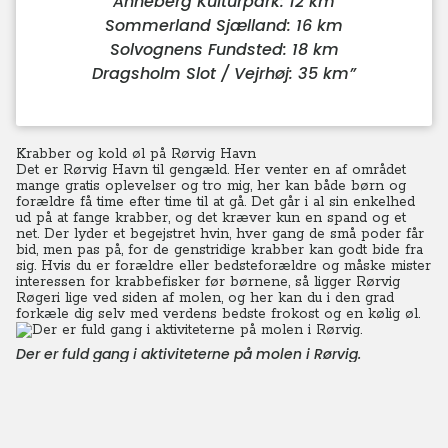
Anneberg Kulturpark: 12 km
Sommerland Sjælland: 16 km
Solvognens Fundsted: 18 km
Dragsholm Slot / Vejrhøj: 35 km
”
Krabber og kold øl på Rørvig Havn
Det er Rørvig Havn til gengæld. Her venter en af området
mange gratis oplevelser og tro mig, her kan både børn og
forældre få time efter time til at gå. Det går i al sin enkelhed
ud på at fange krabber, og det kræver kun en spand og et
net. Der lyder et begejstret hvin, hver gang de små poder får
bid, men pas på, for de genstridige krabber kan godt bide fra
sig. Hvis du er forældre eller bedsteforældre og måske mister
interessen for krabbefisker før børnene, så ligger Rørvig
Røgeri lige ved siden af molen, og her kan du i den grad
forkæle dig selv med verdens bedste frokost og en kølig øl.
Der er fuld gang i aktiviteterne på molen i Rørvig.