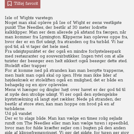
Tilføj favorit
Isle of Wights varetegn
Noget man skal opleve på Ise of Wight er øens vestligste
punkt The Needles, der består af 30 meter lodrette
kalkklipper. Man ser dem allerede på afstand fra færgen, når
man kommer fra Lymington. Klipperne kan opleves oppe fra,
hvor der er en flot udsigt, fra stranden og fra turbåd. Vi har
god tid, så vi tager det hele med.
Fra udsigtspunktet er der også en mindre forlystelsespark
med restauranter og souvenirbutikker. Ingen tvivl om at alle
turister der besøger øen helt sikkert også besøger dette sted.
Stolelift eller trapper
For at komme ned på stranden kan man benytte trapperne,
men husk man også skal op igen. Hvis man ikke lider af
højdeskræk er stoleliften også en mulighed, det er både en
behagelig og en sjov oplevelse.
Mens vi hænger og dingler højt over havet er der god tid til
at nyde den utrolige udsigt. Vi ser også den sydengelske
kyststrækning så langt øjet rækker. Nede på stranden, der
består af store sten, kan man hoppe om brod på en af
turbådene.
Ud på vandet
Der er to slags både. Man kan vælge en times rolig sejlads
rundt om The Needles eller man kan vælge turen i speedbåd,
hvor man for fulde kræfter sejler om i bugten på den anden
side af klippefremspringet. Vi gør det sidste, for turen ser sjov