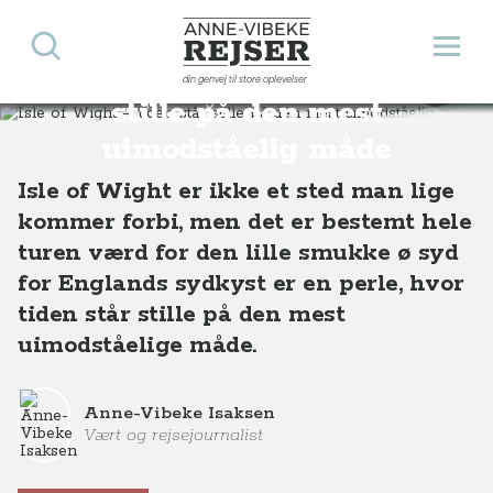
Søg
Åbn 
Anne-Vibeke Rejser
Isle of Wight – tiden står
din genvej til store oplevelser
Destinationer
Europa
England
Isle of Wight – tiden står stille på den mest uimodståelig måde
stille på den mest
uimodståelig måde
Isle of Wight er ikke et sted man lige
kommer forbi, men det er bestemt hele
turen værd for den lille smukke ø syd
for Englands sydkyst er en perle, hvor
tiden står stille på den mest
uimodståelige måde.
Anne-Vibeke Isaksen
Vært og rejsejournalist