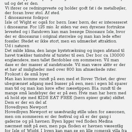
ud og det er den.
Vi ifører os redningsveste og holder godt fat i de metalbøjler,
der foran hver stol. Af sted.
I dinosaurens fodspor
Isle of Wight er også for børn. Især børn, der er interesseret
i dinosaurus. For 125 mio. år siden var øen dyrenes fortrukne
levested og i Sandown kan man besøge Dinosaurs Isle, hvor
der er dinosaurus i original størrelse og man kan lede efter
fossiler. Stedet er ikke stort, men en udmærket attraktion.
Ud i naturen
Det milde klima, den lange kyststrækning og ingen afstand til
havet trækker tusindvis af turister til øen. Der bor ca. 130.000
englændere, men tallet flerdobles om sommeren. Vil man
dase er der masser af sandstrande. Vil man være aktiv er der
et hav af muligheder med over 800 km afmærkede ruter.
Frokost i de små byer
Man kan komme rundt på øen med et Rover Ticket, der giver
ubegrænset adgang med busser på øen, men i egen bil sparer
man tid og man kan køre efter næsetippen. Bl.a. rundt til de
mange små landsbyer der er på øen. Hvis man har børn med
så hold øje med KIDS EAT FREE (børn spiser gratis) skiltet.
Dem er der en del af.
Hovedbyen Newport
Hovedbyen Newport er usædvanlig stille uden for sæsonen,
men om sommeren er der festival og så er der gang i
gaderne og på havnen. Byen ligger ved floden Medina
nærmest midt på øen, men pga. floden er havnen væsentlig
for Isle of Wight. I byen kan man se en lille romersk villa fra