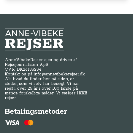
Anne-Vibeke Rejser
AnneVibekeRejser ejes og drives af
Rejsejournalisten ApS
CVR: DK
26185254
Kontakt os på
info@annevibekerejser.dk
Alt, hvad du finder her på siden, er
steder, som vi selv har besøgt. Vi har
rejst i over 25 år i over 100 lande på
mange forskellige måder. Vi sælger IKKE
rejser.
Betalingsmetoder