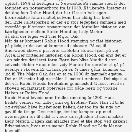
opført i 1674 af hertugen af Newcastle. På samme sted lå der
forinden en normanerborg fra år 1068.
Af ukendte årsager er
det dog kun Robin Hood, der har fået sin helt egen
bronzestatue foran slottet, selvom han aldrig har boet
der.
Inde i slotsparken er der en stor legeplads sammen med
overdådige blomster opsætninger, der fortæller historien om
kærligheden mellem Robin Hood og Lady Marion.
Så skal der leges ved
The Major Oak
Når du er kommet i Robin Hood stemning og fået historien
på plads, er det om at komme ud i skoven. På vej til
Sherwood skoven passerer du Robin Hoods hjem på vej
A614. Her fortælles historien om Robin Hood, om end det er
i en mindre detaljeret form. Børn kan blive klædt ud som
selveste Robin Hood eller Lady Marion, for derefter at gå på
eventyr i skoven. Er du frisk på en ½ times gåtur, kommer du
ind til The Major Oak, der er et ca. 1000 år gammelt egetræ.
Det er 15 meter højt og måler 11 meter i omkreds. Det siges, at
det var Robin Hoods foretrukne gemmested. Uanset hvad er
skoven en fantastisk oplevelse for både børn og voksne.
Helten er Robin Hood
Robin Hood levede som fredløs omkring år 1200. Hans
bedste venner var Little-John og Brother-Tuck.
Han vil til tid
og evighed blive husket som helten, der tog fra de rige og
gav til de fattige.
Den modige, der tog kampen op med
overmagten for til sidst at vinde kærligheden til den smukke
Lady Marion.
Dagen kan afsluttes med et lille stop ved kirken i
Edwinstowe, hvor man mener Robin Hood og Lady Marion
blev gift.