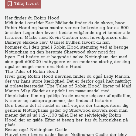
Tilføj favorit
Her finder du Robin Hood
Midt inde i området East Midlands finder du de skove, hvor
Robin Hood og hans muntre venner boltrede sig for ca. 800
år siden. Legenden lever i bedste velgående og vi kender alle
historien.
Måske med Kevin Costner som hovedperson eller
Disneys elskede ræv. Uanset hvilken favorit du har,
kommer du i den grad i Robin Hood stemning ved at besøge
Nottingham og den berømte Sherwood skov nord for
byen.
Det bedste er at begynde i selve Nottingham, der med
sine godt 600.000 indbyggere er en moderne storby, der dog
også er meget mere end Robin Hood.
The Tales of Robin Hood
Hver gang Robin Hood nævnes, finder du også Lady Marion,
der var hans store kærlighed. Det er derfor også helt naturligt
at oplevelsesstedet "The Tales of Robin Hood" ligger på Maid
Marion Way.
Stedet er opdelt i en museumsdel med
filmplakater, film og lydklip fra de mange udgaver af spillefilm,
tv-serier og radioprogrammer, der findes af historien.
Den bedste del af stedet er små vogne, der transporterer dig
gennem Nottinghams gader og Sherwood skoven, som man
mener det så ud i 12-1300 tallet. Det er selvfølgelig Robin
Hood, der er guide. Efter et besøg her, har du historikken på
plads.
Besøg også Nottingham Castle
Hævet over byens gader ligger Nottingham Castle, der blev