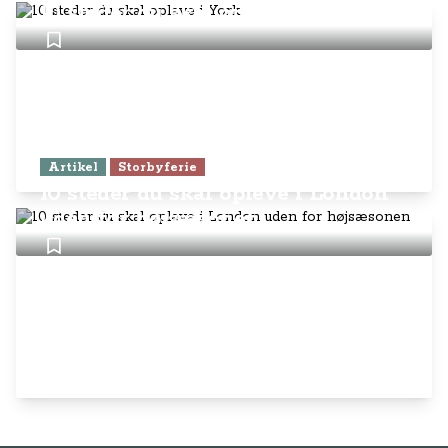
10 steder du skal opleve i York
Artikel
Storbyferie
10 steder du skal opleve i London
uden for højsæsonen