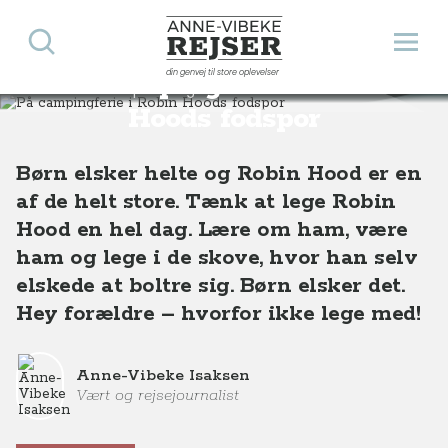
Søg
Åbn 
Anne-Vibeke Rejser
din genvej til store oplevelser
På campingferie i Robin
Destinationer
Europa
England
På campingferie i Robin Hoods fodspor
Hoods fodspor
Børn elsker helte og Robin Hood er en
af de helt store. Tænk at lege Robin
Hood en hel dag. Lære om ham, være
ham og lege i de skove, hvor han selv
elskede at boltre sig. Børn elsker det.
Hey forældre – hvorfor ikke lege med!
Anne-Vibeke Isaksen
Vært og rejsejournalist