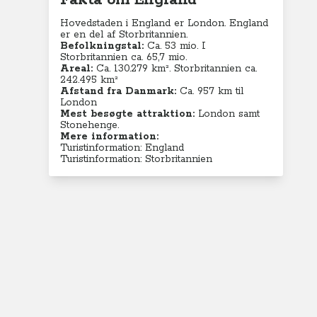
Fakta om England
Hovedstaden i England er London. England
er en del af Storbritannien.
Befolkningstal:
Ca. 53 mio. I
Storbritannien ca. 65,7 mio.
Areal:
Ca. 130.279
km². Storbritannien ca.
242.495 km²
Afstand fra Danmark:
Ca. 957 km til
London
Mest besøgte attraktion:
London samt
Stonehenge.
Mere information:
Turistinformation: England
Turistinformation: Storbritannien