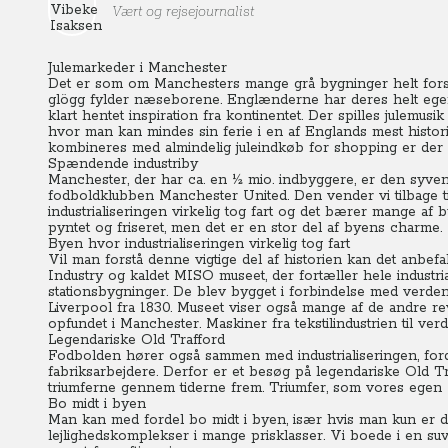
Vært og rejsejournalist
Julemarkeder i Manchester
Det er som om Manchesters mange grå bygninger helt forsv
glögg fylder næseborene.
Englænderne har deres helt egen
klart hentet inspiration fra kontinentet.
Der spilles julemusik
hvor man kan mindes sin ferie i en af Englands mest histor
kombineres med almindelig juleindkøb for shopping er der s
Spændende industriby
Manchester, der har ca. en ½ mio. indbyggere, er den syve
fodboldklubben Manchester United. Den vender vi tilbage ti
industrialiseringen virkelig tog fart og det bærer mange af
pyntet og friseret, men det er en stor del af byens charme.
Byen hvor industrialiseringen virkelig tog fart
Vil man forstå denne vigtige del af historien kan det anb
Industry og kaldet MISO museet, der fortæller hele industria
stationsbygninger.
De blev bygget i forbindelse med verden
Liverpool fra 1830. Museet viser også mange af de andre re
opfundet i Manchester. Maskiner fra tekstilindustrien til ve
Legendariske Old Trafford
Fodbolden hører også sammen med industrialiseringen, ford
fabriksarbejdere. Derfor er et besøg på legendariske Old Tr
triumferne gennem tiderne frem. Triumfer, som vores egen 
Bo midt i byen
Man kan med fordel bo midt i byen, især hvis man kun er 
lejlighedskomplekser i mange prisklasser.
Vi boede i en suv