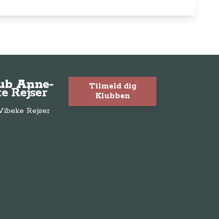
lub Anne-
Tilmeld dig
e Rejser
Klubben