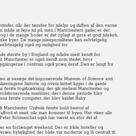
inder, når der tændes for julelys og duften af den varme
 måde at fejre jul på, men i Manchesters gader er der
 og i de mange boder er det oplagt at gøre et godt julekøb,
iske byer.
De mange julespecialiteter kan selvfølgelig
elvfølgelig også rig mulighed for.
nde største by i England og måske mest kendt for
l.
Manchester er også kendt som stedet, hvor
 bygningerne i centrum også præg deraf.
Den er langt fra
efales at besøge det imponerende Museum of Science and
liseringens historie og oveni købet ligger i de gamle
s første togstrækning, der gik mellem Manchester og
volutionerende maskiner, der i denne periode blev
rdens første computer, der blev kaldet Baby.
i Manchester Uniteds første hold bestod af
afford et must, når man kommer til byen. Her vises alle
Peter Schmeichel også har været en stor del af.
der en forlænget weekend.
Der er både hoteller og
eræn bylejlighed, der både var moderne og lå centralt til