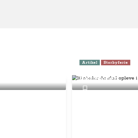
Artikel
Storbyferie
10 steder du skal 
højsæsonen