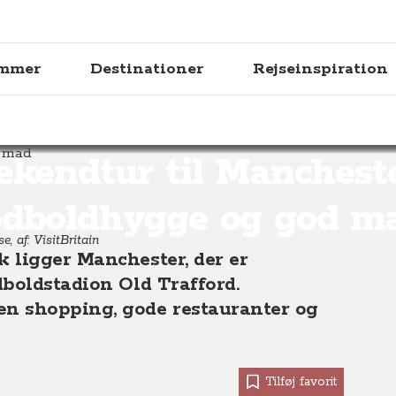
ammer
Destinationer
Rejseinspiration
anchester – fodboldhygge og julemarkeder
kendtur til Manchest
odboldhygge og god m
, af: VisitBritain
 ligger Manchester, der er
boldstadion Old Trafford.
n shopping, gode restauranter og
Tilføj favorit