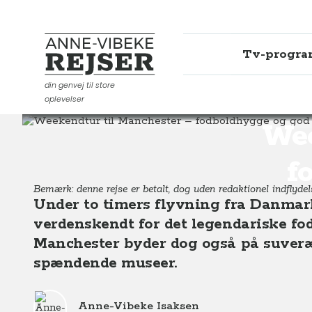
Tv-progr
Anne-Vibeke Rejser
din genvej til store
oplevelser
Destinationer
Europa
England
Weekendtur til M
Wee
f
Bemærk: denne rejse er betalt, dog uden redaktionel indflydelse
Under to timers flyvning fra Danmark
verdenskendt for det legendariske fod
Manchester byder dog også på suveræ
spændende museer.
Anne-Vibeke Isaksen