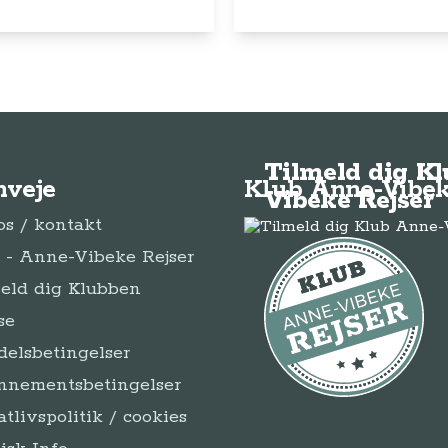
Tilmeld dig K
nveje
Klub Anne-Vibek
Vibeke Rejser
s / kontakt
- Anne-Vibeke Rejser
eld dig Klubben
se
elsbetingelser
nnementsbetingelser
atlivspolitik / cookies