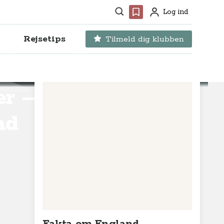
Søg
Favoritter
Log ind
Profil
Rejsetips
Tilmeld dig klubben
er –
ad