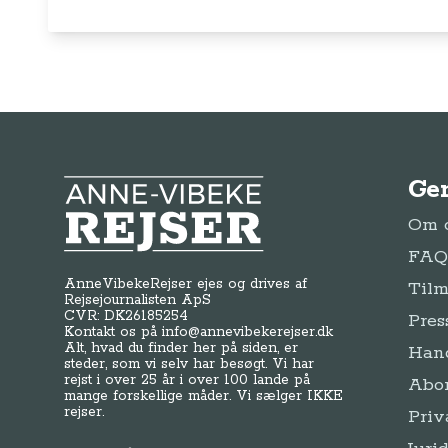
Ge
Anne-Vibeke Rejser
Om o
FAQ 
AnneVibekeRejser ejes og drives af
Tilm
Rejsejournalisten ApS
CVR: DK
26185254
Pres
Kontakt os på
info@annevibekerejser.dk
Alt, hvad du finder her på siden, er
Hand
steder, som vi selv har besøgt. Vi har
rejst i over 25 år i over 100 lande på
Abo
mange forskellige måder. Vi sælger IKKE
rejser.
Priv