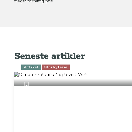
meget fornuftig pris.
Seneste artikler
Artikel
Storbyferie
10 steder du skal opleve i York