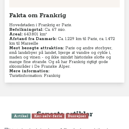
Fakta om Frankrig
Hovedstaden i Frankrig er Paris.
Befolkningstal:
Ca. 67 mio.
Areal:
643.801 km²
Afstand fra Danmark:
Ca. 1.229 km til Paris, ca. 1.472
km til Marseille
Mest besøgte attraktion:
Paris og andre storbyer,
små landsbyer på landet, bjerge at vandre og cykle i,
maden og vinen - og ikke mindst historiske slotte og
mange fine strande. Og så har Frankrig rigtigt gode
skiområder i De Franske Alper.
Mere information:
Turistinformation: Frankrig
Seneste artikler
Artikel
Kør-selv-ferie
Busrejser
14 steder du skal opleve på Korsika