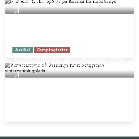
fra nord til syd
Artikel
Campingferier
Vintercamping på Frankrigs højst
beliggende vintercampingplads