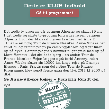
Dette er KLUB-indhold
Gå til programmet
Det tredje tv-program går gennem Alperne og slutter i Paris
I det tredje og sidste tv-program fortsættes rejsen gennem
Alperne, hvor der bl.a. skal prøves kræfter med Alpe D
´Huez – en rigtig Tour de France klassiker. Anne-Vibeke har
stillet bil og campingvogn på campingpladsen og tager turen
op på cykel.
Campingvognen kommer til gengæld med op på
Mont Ventoux - det skaldede bjerg - en anden Tour de
France klassiker. Vejen lægges også forbi Annecy, inden
Anne-Vibeke slutter sin 10.000 km lange rejse på Champs
Elysées i Paris. Præcis som det rigtige Tour de France.
Programmet blev sendt første gang den 16.6. 2014 kl. 20.00 på
dk4.
Se Anne-Vibeke Rejser – Frankrig Rundt del
3/3