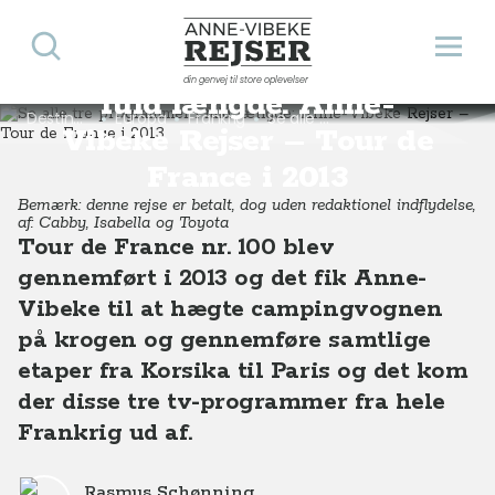
Søg
Åbn 
Se alle tre programmer i
Anne-Vibeke Rejser
din genvej til store oplevelser
fuld længde: Anne-
Destinationer
Europa
Frankrig
Se alle tre programmer i fuld længde: Anne-Vibeke Rejser – Tour de France i 2013
Vibeke Rejser – Tour de
France i 2013
Bemærk: denne rejse er betalt, dog uden redaktionel indflydelse,
af: Cabby, Isabella og Toyota
Tour de France nr. 100 blev
gennemført i 2013 og det fik Anne-
Vibeke til at hægte campingvognen
på krogen og gennemføre samtlige
etaper fra Korsika til Paris og det kom
der disse tre tv-programmer fra hele
Frankrig ud af.
Rasmus Schønning