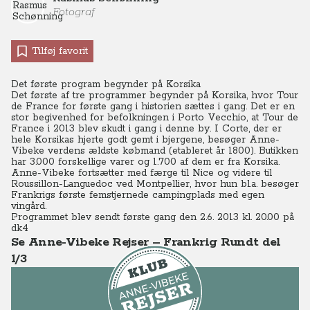
Fotograf
Tilføj favorit
Det første program begynder på Korsika
Det første af tre programmer begynder på Korsika, hvor Tour
de France for første gang i historien sættes i gang. Det er en
stor begivenhed for befolkningen i Porto Vecchio, at Tour de
France i 2013 blev skudt i gang i denne by.
I Corte, der er
hele Korsikas hjerte godt gemt i bjergene, besøger Anne-
Vibeke verdens ældste købmand (etableret år 1800). Butikken
har 3.000 forskellige varer og 1.700 af dem er fra Korsika.
Anne-Vibeke fortsætter med færge til Nice og videre til
Roussillon-Languedoc ved Montpellier, hvor hun bl.a. besøger
Frankrigs første femstjernede campingplads med egen
vingård.
Programmet blev sendt første gang den 2.6. 2013 kl. 20.00 på
dk4
Se Anne-Vibeke Rejser – Frankrig Rundt del
1/3