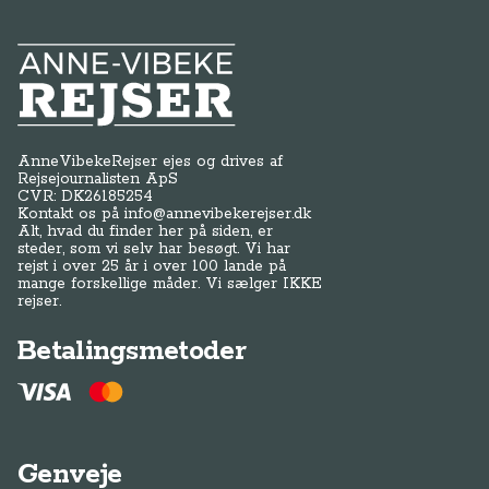
Anne-Vibeke Rejser
AnneVibekeRejser ejes og drives af
Rejsejournalisten ApS
CVR: DK
26185254
Kontakt os på
info@annevibekerejser.dk
Alt, hvad du finder her på siden, er
steder, som vi selv har besøgt. Vi har
rejst i over 25 år i over 100 lande på
mange forskellige måder. Vi sælger IKKE
rejser.
Betalingsmetoder
Genveje