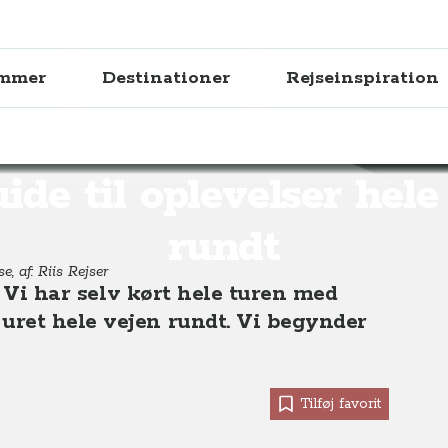
ammer
Destinationer
Rejseinspiration
ser hele Island rundt
ide til oplevelser hele
rundt
e, af: Riis Rejser
. Vi har selv kørt hele turen med
uret hele vejen rundt. Vi begynder
Tilføj favorit