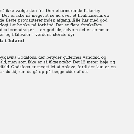
 må ikke vælge den fra. Den charmerende fiskerby
g. Der er ikke så meget at se ud over et hvalmuseum, en
de fleste provianterer inden afgang. Alle har med god
klogt i at booke på forhånd. Der er flere forskellige
ydes termodragter – en god ide, selvom det er sommer.
er og blåhvaler - verdens største dyr.
 i Island
eykjavik) Godafoss, der betyder gudernes vandfald og
dfald, men som ikke er så tilgængelig. Det 12 meter høje og
dfald. Godafoss er meget let at opleve, fordi der kun er en
 Har du tid, kan du gå op på begge sider af det