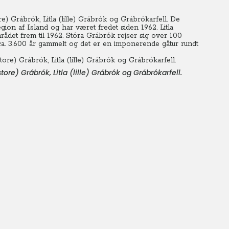
e) Grábrók, Litla (lille) Grábrók og Grábrókarfell. De
gion af Island og har været fredet siden 1962. Litla
rådet frem til 1962. Stóra Grábrók rejser sig over 100
ca. 3.600 år gammelt og det er en imponerende gåtur rundt
ore) Grábrók, Litla (lille) Grábrók og Grábrókarfell.