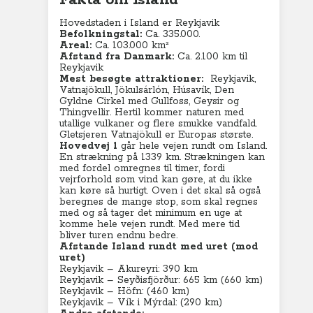
Fakta om Island
Hovedstaden i Island er Reykjavik
Befolkningstal:
Ca. 335.000.
Areal:
Ca. 103.000 km²
Afstand fra Danmark:
Ca. 2.100 km til
Reykjavik
Mest besøgte attraktioner:
Reykjavik,
Vatnajökull, Jökulsárlón, Húsavík, Den
Gyldne Cirkel med Gullfoss, Geysir og
Thingvellir. Hertil kommer naturen med
utallige vulkaner og flere smukke vandfald.
Gletsjeren Vatnajökull er Europas største.
Hovedvej 1
går hele vejen rundt om Island.
En strækning på 1339 km. Strækningen kan
med fordel omregnes til timer, fordi
vejrforhold som vind kan gøre, at du ikke
kan køre så hurtigt. Oven i det skal så også
beregnes de mange stop, som skal regnes
med og så tager det minimum en uge at
komme hele vejen rundt. Med mere tid
bliver turen endnu bedre.
Afstande Island rundt med uret (mod
uret)
Reykjavik – Akureyri: 390 km
Reykjavik – Seyðisfjörður: 665 km (660 km)
Reykjavik – Höfn: (460 km)
Reykjavik – Vík i Mýrdal: (290 km)