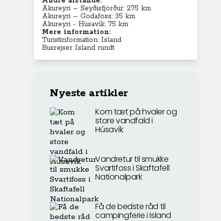
Andre afstande:
Akureyri – Seyðisfjörður: 275 km
Akureyri – Godafoss: 35 km
Akureyri - Húsavík: 75 km
Mere information:
Turistinformation: Island
Busrejser Island rundt
Nyeste artikler
Kom tæt på hvaler og
store vandfald i
Húsavík
Vandretur til smukke
Svartifoss i Skaftafell
Nationalpark
Få de bedste råd til
campingferie i Island