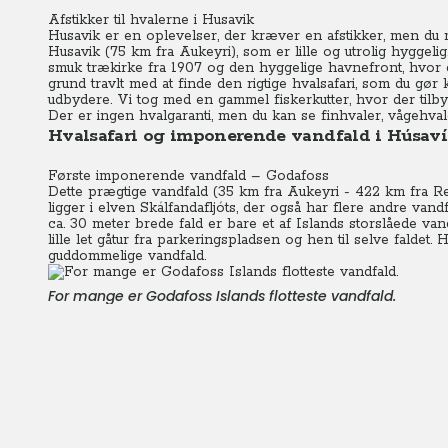
Afstikker til hvalerne i Husavik
Husavik er en oplevelser, der kræver en afstikker, men du
Husavik (75 km fra Aukeyri), som er lille og utrolig hyggeli
smuk trækirke fra 1907 og den hyggelige havnefront, hvor 
grund travlt med at finde den rigtige hvalsafari, som du gør 
udbydere. Vi tog med en gammel fiskerkutter, hvor der tilb
Der er ingen hvalgaranti, men du kan se finhvaler, vågehval
Hvalsafari og imponerende vandfald i Húsavík
Første imponerende vandfald – Godafoss
Dette prægtige vandfald (35 km fra Aukeyri - 422 km fra R
ligger i elven Skálfandafljóts, der også har flere andre van
ca. 30 meter brede fald er bare et af Islands storslåede van
lille let gåtur fra parkeringspladsen og hen til selve faldet.
guddommelige vandfald.
For mange er Godafoss Islands flotteste vandfald.