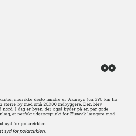
 kanter, men ikke desto mindre er Akureyri (ca. 390 km fra
, en større by med små 20.000 indbyggere. Den blev
d nord. I dag er byen, der også byder på en par gode
nlæg, et perfekt udgangspunkt for Husavik længere mod
t syd for polarcirklen.