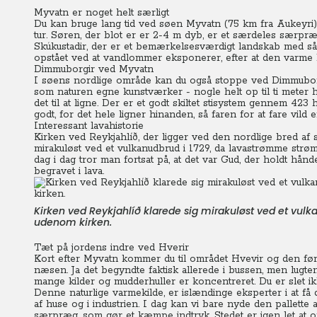
Myvatn er noget helt særligt
Du kan bruge lang tid ved søen Myvatn (75 km fra Aukeyri
tur. Søren, der blot er er 2-4 m dyb, er et særdeles særpræ
Skúkustadir, der er et bemærkelsesværdigt landskab med såk
opstået ved at vandlommer eksponerer, efter at den varme 
Dimmuborgir ved Myvatn
I søens nordlige område kan du også stoppe ved Dimmuborgi
som naturen egne kunstværker - nogle helt op til ti meter 
det til at ligne. Der er et godt skiltet stisystem gennem 423
godt, for det hele ligner hinanden, så faren for at fare vild 
Interessant lavahistorie
Kirken ved Reykjahlíð, der ligger ved den nordlige bred af 
mirakuløst ved et vulkanudbrud i 1729, da lavastrømme str
dag i dag tror man fortsat på, at det var Gud, der holdt hå
begravet i lava.
Kirken ved Reykjahlíð klarede sig mirakuløst ved et vulka
udenom kirken.
Tæt på jordens indre ved Hverir
Kort efter Myvatn kommer du til området Hvevir og den førs
næsen. Ja det begyndte faktisk allerede i bussen, men lug
mange kilder og mudderhuller er koncentreret. Du er slet ikke
Denne naturlige varmekilde, er islændinge eksperter i at få 
af huse og i industrien. I dag kan vi bare nyde den pallette a
særpræg, som gør et kæmpe indtryk. Stedet er igen let at opl