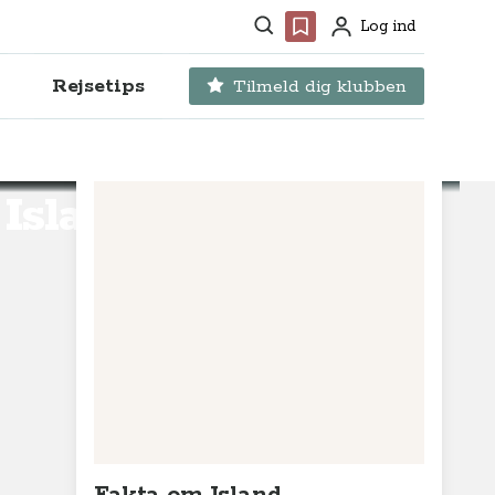
Søg
Favoritter
Log ind
Profil
Rejsetips
Tilmeld dig klubben
 Island