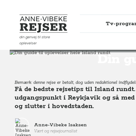
Tv-progr
Anne-Vibeke Rejser
din genvej til store
oplevelser
Destinationer
Europa
Island
Din guide til oplevel
Din gu
Bemærk: denne rejse er betalt, dog uden redaktionel indflydels
Få de bedste rejsetips til Island rundt
udgangspunkt i Reykjavik og så med 
og slutter i hovedstaden.
Anne-Vibeke Isaksen
Vært og rejsejournalist