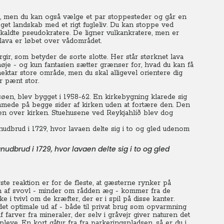
), men du kan også vælge et par stoppesteder og går en
get landskab med et rigt fugleliv. Du kan stoppe ved
aldte pseudokratere. De ligner vulkankratere, men er
lava er løbet over vådområdet.
r, som betyder de sorte slotte. Her står størknet lava
høje - og kun fantasien sætter grænser for, hvad du kan få
 hektar store område, men du skal alligevel orientere dig
er pænt stor.
søen, blev bygget i 1958-62. En kirkebygning klarede sig
ømmede på begge sider af kirken uden at fortære den. Den
nden over kirken. Stuehusene ved Reykjahlíð blev dog
nudbrud i 1729, hvor lavaen delte sig i to og gled
te reaktion er for de fleste, at gæsterne rynker på
ten af svovl - minder om rådden æg - kommer fra de
 i tvivl om de kræfter, der er i spil på disse kanter.
det optimale ud af - både til privat brug som opvarmning
f farver fra mineraler, der selv i gråvejr giver naturen det
eve. En kort gåtur fra fra parkeringspladsen, så er du i