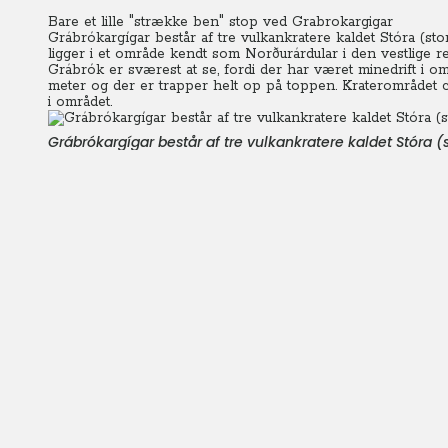
Bare et lille "strække ben" stop ved Grabrokargigar
Grábrókargígar består af tre vulkankratere kaldet Stóra (stor
ligger i et område kendt som Norðurárdular i den vestlige re
Grábrók er sværest at se, fordi der har været minedrift i om
meter og der er trapper helt op på toppen. Kraterområdet 
i området.
Grábrókargígar består af tre vulkankratere kaldet Stóra (st