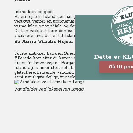
Island kort og godt
På en rejse til Island, der har godt 300.000 indbygger og
vestkyst, venter en uforglemmelig rejse. Stort set alt handl
varme kilde og vandfald og det er også netop disse imponer
Du kan vælge at køre den ca. 1400 km lange hovedvej 1, der
afstikkere, hvis der er tid. Island på en uge er muligt. To uge
Se Anne-Vibeke Rejser – Island rundt
Første afstikker halvøen Snæfellsnes
Dette er K
Allerede kort efter du kører ud af Reykjavik begynder ople
drejer fra hovedvejen i Borganes 75 km nord for Reykjavik) 
Gå til pr
Island og rummer stort set alt hvad Island kan byde på af h
gletschere, brusende vandfald, et rigt og varieret fugleliv, v
samt naturligvis dejlige, imødekommende mennesker.
Vandfaldet ved lakseelven Langá.