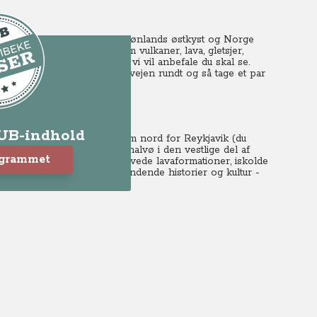
 ligger næsten midt mellem Grønlands østkyst og Norge
er om imponerende natur som vulkaner, lava, gletsjer,
ende naturoplevelser, som vi vil anbefale du skal se.
 blev komplet i 1974 hele vejen rundt og så tage et par
r er perfekt.
LUB-indhold
velserne at melde sig. 135 km nord for Reykjavik (du
ligger Snæfellsnes, er en halvø i den vestlige del af
ogrammet
øje grønne fjelde, mangefarvede lavaformationer, iskolde
idunderlige islandsheste, spændende historier og kultur -