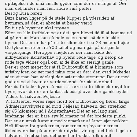
opdagelse i de små smalle gyder, som der er mange af. Gør
man det, finder man helt andre små perler.
Besøg Buza baren
Buza baren ligger på de stejle klipper på ydersiden af
bymuren, så den er absolut et besøg værd.
En tur på bymuren skal prøves
Efter en lille forfriskning er det igen blevet tid til at komme ud
at gå en tur. Man kan gå hele vejen rundt på den intakte
bymur. Det er en tur på ca. to kilometer i ca. 25 meters højde.
De tykke mure er fra 900 tallet og man går på de gamle
vægtergange. Heroppe i højderne ser man både det
indbydende Adriaterhav og byens røde tage, og netop de
røde tage vidner også om, at de ikke er særligt gamle.
Der er gjort meget for at få Dubrovnik til at blomstre som
turistby igen og set med mine øjne er det i den grad lykkedes
uden at man har ødelagt den autentiske stemning. Det er med
god grund at byen er verdenskendt for sin skønhed.
Før du forlader byen så husk at køre ca. to kilometer syd for
byen, hvor der er en fantastisk udsigt over den gamle bydel.
Videre til halvøen Pejlesac
Vi fortsætter vores rejse nord for Dubrovnik og kører langs
Adriaterhavskysten ud mod Peljesac halvøen, der strækker
sig 65 kilometer ud i Adriaterhavet. Det er en lang smal
landtange, der er bare syv kilometer på det bredeste punkt.
Det er en smuk køretur med vinmarker så langt øjet rækker:
Helt tilbage fra grækernes, romernes og byzantinernes
tilstedeværelse på øen er der dyrket vin og i det hele taget er
halvøens frugtbarhed det som har trukket folk dertil.