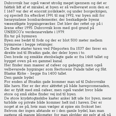
Dubrovnik har også været utrolig meget igennem og det er
faktisk lidt af et mirakel, at byen er så velbevaret som den er.
I 1667 var der et enormt jordskælv, og under borgerkrigen,
og specielt fra efteråret 1991 til maj 1992, var byen mål for
hensynsløse bombardementer, der beskadigede byens
væsentligste bygningsværker. Det blev der rettet op på i
årene efter 1995. Dubrovnik kom med god grund på
UNESCO's verdensarvsliste i 1979.
En tur på bymuren
Byen ses bedst til fods og der er blot 500 meter mellem
bymurene i begge retninger.
De fleste starter turen ved Pileporten fra 1537 der fører en
direkte ind til Stradún gade, der deler byen i to.
Den brede og smukke stenbelagte gade er fra 1468 tallet og
bygget oven på en gammel kanal.
Her finder man masser af cafeer og gadegøgl, men også
velbevarede bygninger som Rectorens Palads tallet og Skt.
Blasius Kirke - begge fra 1400 tallet.
Den gamle bydel
For enden af Stradún gade kommer man ud til Dubrovniks
lille havn. Her er der stor aktivitet på både havepromenaden,
der er fyldt med små cafeer, men også vandet hvor både
store og små skibe finder vej ind til byen.
De store krydstogtsskibe kaster anker lidt ude for byen, mens
turbåde og private både kommer helt ind i haven. Der er
noget at se på, hvis man vælger at spise sin frokost her.
Selvom der ingen afstande er i den gamle bydel, kan man
sagtens gå mange kilometer, for man skylder sig selv at gå på