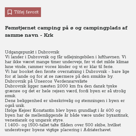
Tilføj favorit
Femstjernet camping på ø og campingplads af
samme navn - Krk
Udgangspunkt i Dubrovnik
Vi lander i Dubrovnik og får udlejningsbilen i lufthavnen. Vi
har ikke været mange timer undervejs, før vi det milde klimas
lune vinde, rammer vores kinder og vi er klar til ferie.
Vi har booket den første overnatning i Dubrovnik - bare lige
for at lande og for at se nærmere på den smukke by.
Dubrovnik på Unescos Verdensarvsliste
Dubrovnik ligger næsten 2.000 km fra den dansk tyske
grænse og det er hele rejsen værd, fordi byen er så utrolig
smuk.
Dens beliggenhed er ubeskrivelig og stemningen i byen er
også unik.
Ifølge Kejser Konstantin blev byen grundlagt i år 600 og
byen har de mellemliggende år både være under byzantinsk,
veneziansk og ungarsk styre.
I 1400- og 1500-tallet talte flåden over 500 skibe, hvilket
understreger byens vigtige placering i Adriaterhavet.