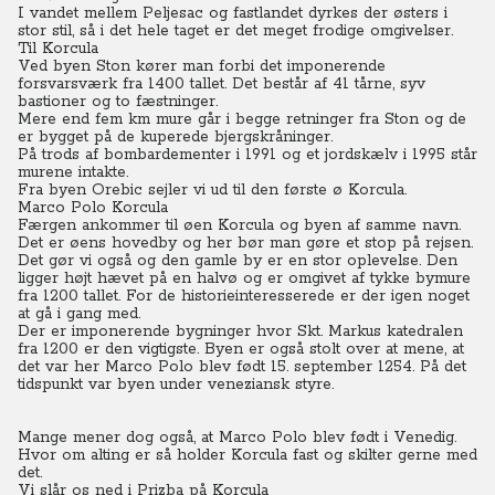
I vandet mellem Peljesac og fastlandet dyrkes der østers i
stor stil, så i det hele taget er det meget frodige omgivelser.
Til Korcula
Ved byen Ston kører man forbi det imponerende
forsvarsværk fra 1400 tallet. Det består af 41 tårne, syv
bastioner og to fæstninger.
Mere end fem km mure går i begge retninger fra Ston og de
er bygget på de kuperede bjergskråninger.
På trods af bombardementer i 1991 og et jordskælv i 1995 står
murene intakte.
Fra byen Orebic sejler vi ud til den første ø Korcula.
Marco Polo Korcula
Færgen ankommer til øen Korcula og byen af samme navn.
Det er øens hovedby og her bør man gøre et stop på rejsen.
Det gør vi også og den gamle by er en stor oplevelse. Den
ligger højt hævet på en halvø og er omgivet af tykke bymure
fra 1200 tallet. For de historieinteresserede er der igen noget
at gå i gang med.
Der er imponerende bygninger hvor Skt. Markus katedralen
fra 1200 er den vigtigste. Byen er også stolt over at mene, at
det var her Marco Polo blev født 15. september 1254. På det
tidspunkt var byen under veneziansk styre.
Mange mener dog også, at Marco Polo blev født i Venedig.
Hvor om alting er så holder Korcula fast og skilter gerne med
det.
Vi slår os ned i Prizba på Korcula