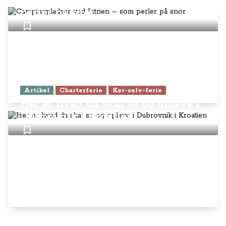
Campingpladser ved Istrien – som
perler på snor
Artikel
Charterferie
Kør-selv-ferie
Her er hvad du skal se og opleve i
Dubrovnik i Kroatien