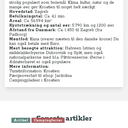
utrolig populært som feriemål. Klima, kultur, natur og de
mange øer gør Kroatien til noget helt særligt.
Hovedstad:
Zagreb
Befolkningstal:
Ca. 4,1
mio.
Areal:
Ca. 56.594 km²
Kyststrækning og antal øer:
5.790 km og 1200 øer
Afstand fra Danmark:
Ca. 1.450 til Zagreb (fra
Padborg)
Møntfod:
Kuna (svarer næsten til den danske krone) Du
kan også betale med Euro.
Mest besøgte attraktion:
Halvøen Istrien og
middelalderbyerne
Dubrovnik og Split, men også
nationalparkerne med bl.a.
Plitvicesøerne. Øerne i
Adriaterhavet er også populære.
Mere information:
Turistinformation: Kroatien
Færgeoverfart til øhop: Jardolina
Campingpladser i Kroatien
Seneste artikler
Artikel
Campingferier