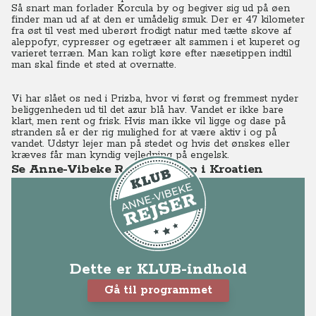
Så snart man forlader Korcula by og begiver sig ud på øen
finder man ud af at den er umådelig smuk. Der er 47 kilometer
fra øst til vest med uberørt frodigt natur med tætte skove af
aleppofyr, cypresser og egetræer alt sammen i et kuperet og
varieret terræn. Man kan roligt køre efter næsetippen indtil
man skal finde et sted at overnatte.
Vi har slået os ned i Prizba, hvor vi først og fremmest nyder
beliggenheden ud til det azur blå hav. Vandet er ikke bare
klart, men rent og frisk. Hvis man ikke vil ligge og dase på
stranden så er der rig mulighed for at være aktiv i og på
vandet. Udstyr lejer man på stedet og hvis det ønskes eller
kræves får man kyndig vejledning på engelsk.
Se Anne-Vibeke Rejser - Øhop i Kroatien
Dette er KLUB-indhold
Gå til programmet