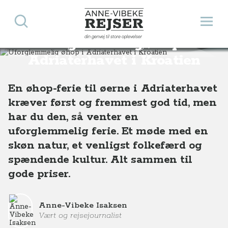
Søg
Åbn 
Anne-Vibeke Rejser
din genvej til store oplevelser
Uforglemmelig øhop i
Destinationer
Europa
Kroatien
Uforglemmelig øhop i Adriaterhavet i Kroatien
Adriaterhavet i Kroatien
En øhop-ferie til øerne i Adriaterhavet
kræver først og fremmest god tid, men
har du den, så venter en
uforglemmelig ferie. Et møde med en
skøn natur, et venligst folkefærd og
spændende kultur. Alt sammen til
gode priser.
Anne-Vibeke Isaksen
Vært og rejsejournalist