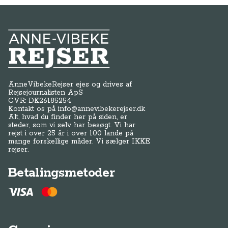
Anne-Vibeke Rejser
AnneVibekeRejser ejes og drives af
Rejsejournalisten ApS
CVR: DK
26185254
Kontakt os på
info@annevibekerejser.dk
Alt, hvad du finder her på siden, er
steder, som vi selv har besøgt. Vi har
rejst i over 25 år i over 100 lande på
mange forskellige måder. Vi sælger IKKE
rejser.
Betalingsmetoder