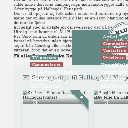
Dethleffs Nomad Snow 740 RFK, Subaru Outback som campin
sidde inde i den lune campingvogn med friskbrygget kaffe o
Aftenhygge på Hallingdal Feriepark
Der er ild i pejsen og folk sidder enten ved bordene og hyg
mens der spilles levende musik.
Her er en skøn blanding af 
de norske fjelde.
Et herligt sted at afslutte en oplevelsesrig dag på fjeldet, i
Utrolig let at komme til Ål i Hallingdal
Fra Oslo, som du enten kan komme til med færge, fra Danmark
Artikel
kørsel på hovedvej uden bjerge, til Ål i Hallingdal, der lig
Campingferi
ingen hårnålesving eller stejle strækninger som skal passe
vinteren, fordi det er en hovedfærdselsåre mellem Norges t
Vandreferie
Få alle Anne-Vibeke Rejsers tips til vinterfer
Cykelferie
TV-program
Pragtful
Campingferier
Dette er K
Se Anne-Vibeke
sommerc
Få flere rejsetips til Hallingdal i Norg
Rejser - Ål i
og aktiv 
Gå til pr
Hallingdal
Hallingd
(vinter)
Feriepar