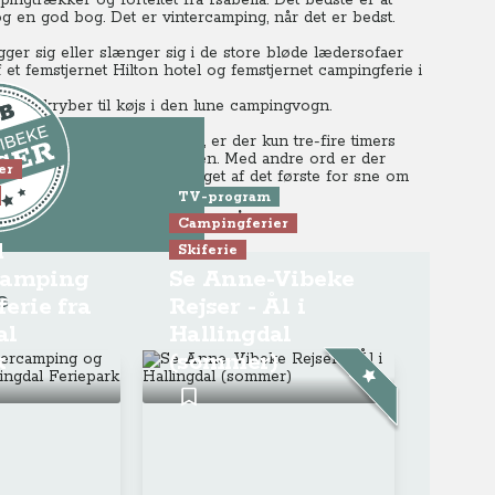
gtrækker og forteltet fra Isabella.
Det bedste er at
g en god bog. Det er vintercamping, når det er bedst.
ger sig eller slænger sig i de store bløde lædersofaer
et femstjernet Hilton hotel og femstjernet campingferie i
nden du kryber til køjs i den lune campingvogn.
, eller på E6 fra Sverige, er der kun tre-fire timers
ger lige mellem Oslo og Bergen.
Med andre ord er der
er
res og vejen ryddes som noget af det første for sne om
o største byer.
TV-program
ie, skiferie og vintercamping
Campingferier
d
Skiferie
LUB-indhold
amping
Se Anne-Vibeke
e
ferie fra
Rejser - Ål i
ogrammet
al
Hallingdal
k
(sommer)