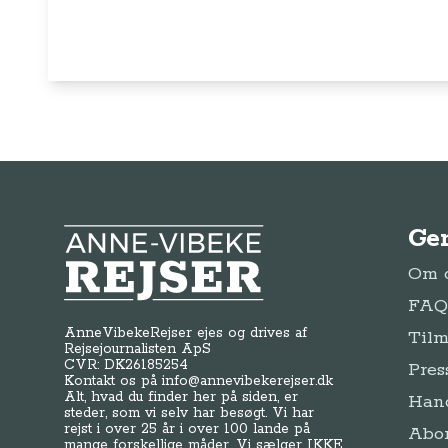
Ge
Anne-Vibeke Rejser
Om o
FAQ 
AnneVibekeRejser ejes og drives af
Tilm
Rejsejournalisten ApS
CVR: DK
26185254
Pres
Kontakt os på
info@annevibekerejser.dk
Alt, hvad du finder her på siden, er
Hand
steder, som vi selv har besøgt. Vi har
rejst i over 25 år i over 100 lande på
Abo
mange forskellige måder. Vi sælger IKKE