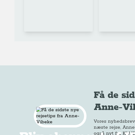
Få de sid
Anne-Vi
Vores nyhedsbrev e
næste rejse, Anne
også nyt fra KLUB