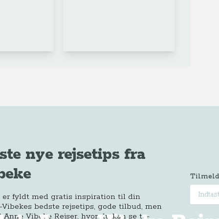
ste nye rejsetips fra
beke
Tilmeld
r fyldt med gratis inspiration til din
-Vibekes bedste rejsetips, gode tilbud, men
 Anne Vibeke Rejser, hvor du kan se tv-