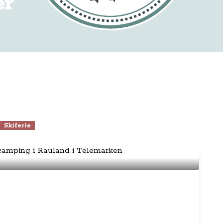
er
Skiferie
og vintercamping i Rauland i