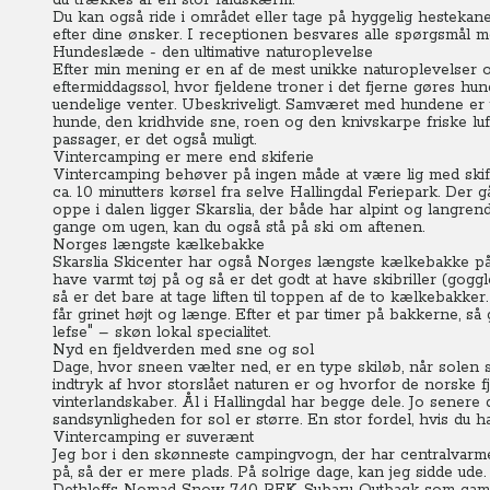
du trækkes af en stor faldskærm.
Du kan også ride i området eller tage på hyggelig hesteka
efter dine ønsker.
I receptionen besvares alle spørgsmål me
Hundeslæde - den ultimative naturoplevelse
Efter min mening er en af de mest unikke naturoplevelser
eftermiddagssol, hvor fjeldene troner i det fjerne gøres hun
uendelige venter. Ubeskriveligt.
Samværet med hundene er un
hunde, den kridhvide sne, roen og den knivskarpe friske luft
passager, er det også muligt.
Vintercamping er mere end skiferie
Vintercamping behøver på ingen måde at være lig med skiferi
ca. 10 minutters kørsel fra selve Hallingdal Feriepark. Der gå
oppe i dalen ligger Skarslia, der både har alpint og langre
gange om ugen, kan du også stå på ski om aftenen.
Norges længste kælkebakke
Skarslia Skicenter har også Norges længste kælkebakke på 1
have varmt tøj på og så er det godt at have skibriller (goggle
så er det bare at tage liften til toppen af de to kælkebakker.
får grinet højt og længe.
Efter et par timer på bakkerne, s
lefse" – skøn lokal specialitet.
Nyd en fjeldverden med sne og sol
Dage, hvor sneen vælter ned, er en type skiløb, når solen s
indtryk af hvor storslået naturen er og hvorfor de norske f
vinterlandskaber. Ål i Hallingdal har begge dele.
Jo senere 
sandsynligheden for sol er større. En stor fordel, hvis du 
Vintercamping er suverænt
Jeg bor i den skønneste campingvogn, der har centralvarme,
på, så der er mere plads. På solrige dage, kan jeg sidde ude.