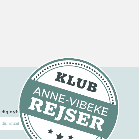
 dig nyhedsbrevet
Tilmeld