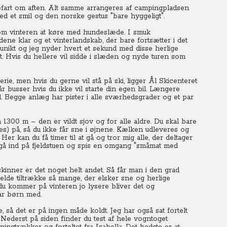
nefart om aften. Alt samme arrangeres af campingpladsen
d et smil og den norske gestus "bare hyggeligt".
 om vinteren at køre med hundeslæde.
I smuk
dene klar og et vinterlandskab, der bare fortsætter i det
ikt og jeg nyder hvert et sekund med disse herlige
.
Hvis du hellere vil sidde i slæden og nyde turen som
e, men hvis du gerne vil stå på ski, ligger Ål Skicenteret
r busser hvis du ikke vil starte din egen bil.
Længere
nd. Begge anlæg har pister i alle sværhedsgrader og et par
300 m – den er vildt sjov og for alle aldre. Du skal bare
s) på, så du ikke får sne i øjnene.
Kælken udleveres og
Her kan du få timer til at gå og tror mig alle, der deltager
å gå ind på fjeldstuen og spis en omgang "småmat med
kinner er det noget helt andet.
Så får man i den grad
jelde tiltrække så mange, der elsker sne og herlige
du kommer på vinteren jo lysere bliver det og
har børn med.
 så det er på ingen måde koldt.
Jeg har også sat fortelt
Nederst på siden finder du test af hele vogntoget