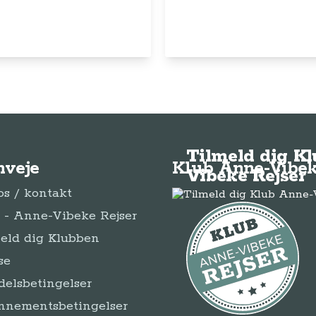
Tilmeld dig K
nveje
Klub Anne-Vibek
Vibeke Rejser
s / kontakt
- Anne-Vibeke Rejser
eld dig Klubben
se
elsbetingelser
nnementsbetingelser