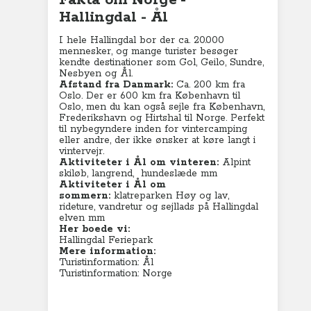
Fakta om Norge -
Hallingdal - Ål
I hele Hallingdal bor der ca. 20.000
mennesker, og mange turister besøger
kendte destinationer som Gol, Geilo, Sundre,
Nesbyen og Ål.
Afstand fra Danmark:
Ca. 200 km fra
Oslo. Der er 600 km fra København til
Oslo, men du kan også sejle fra København,
Frederikshavn og Hirtshal til Norge. Perfekt
til nybegyndere inden for vintercamping
eller andre, der ikke ønsker at køre langt i
vintervejr.
Aktiviteter i Ål om vinteren:
Alpint
skiløb, langrend, hundeslæde mm
Aktiviteter i Ål om
sommern:
klatreparken Høy og lav,
rideture, vandretur og sejllads på Hallingdal
elven mm
Her boede vi:
Hallingdal Feriepark
Mere information:
Turistinformation: Ål
Turistinformation: Norge