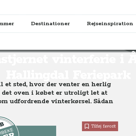
ammer
Destinationer
Rejseinspiration
amping på Hallingdal Feriepark
tjernet vinterferie i 
Hallingdal Feriepark
 et sted, hvor der venter en herlig
et oven i købet er utroligt let at
 om udfordrende vinterkørsel. Sådan
Tilføj favorit