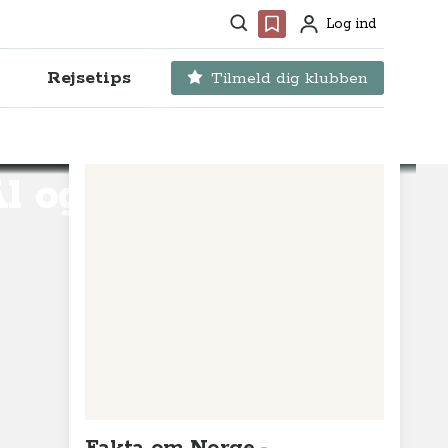
Søg
Favoritter
Log ind
Profil
Rejsetips
Tilmeld dig klubben
Ål og