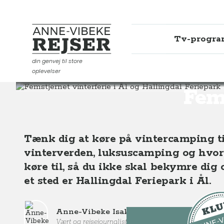
Tv-progr
Anne-Vibeke Rejser
din genvej til store
oplevelser
Destinationer
Europa
Norge
Femstjernet vinterc
Fems
Tænk dig at køre på vintercamping til
vinterverden, luksuscamping og hvor d
køre til, så du ikke skal bekymre dig
et sted er Hallingdal Feriepark i Ål.
Anne-Vibeke Isaksen
Vært og rejsejournalist