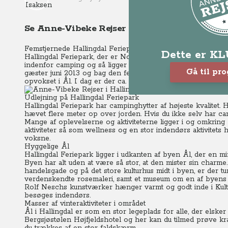
Se Anne-Vibeke Rejser - Ål i Hallingdal (vint
Femstjernede Hallingdal Feriepark er suveræn
Dette er K
Hallingdal Feriepark, der er Norges første femstjernede camp
indenfor camping og så ligger den naturskønt lige ned til el
Gå til pr
gæster juni 2013 og bag den femstjernede campingplads stå
opvokset i Ål. I dag er der ca. 250 pladser, men planerne e
Udlejning på Hallingdal Feriepark
Hallingdal Feriepark har campinghytter af højeste kvalitet. 
hævet flere meter op over jorden.
Hvis du ikke selv har c
Mange af oplevelserne og aktiviteterne ligger i og omkrin
aktiviteter så som wellness og en stor indendørs aktivitets
voksne.
Hyggelige Ål
Hallingdal Feriepark ligger i udkanten af byen Ål, der en mi
Byen har alt uden at være så stor, at den mister sin charme.
handelsgade og på det store kulturhus midt i byen, er der tu
verdenskendte rosemaleri, samt et museum om en af byens he
Rolf Neschs kunstværker hænger varmt og godt inde i Kult
besøges indendørs.
Masser af vinteraktiviteter i området
Ål i Hallingdal er som en stor legeplads for alle, der elsker a
Bergsjøstølen Højfjeldshotel og her kan du tilmed prøve kræ