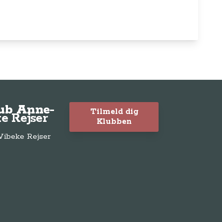
lub Anne-
Tilmeld dig
e Rejser
Klubben