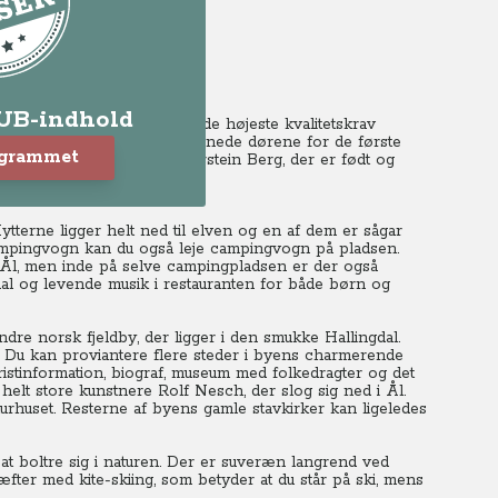
er)
LUB-indhold
ingplads, er anlagt ud fra de højeste kvalitetskrav
ven.
Hallingdal Feriepark åbnede dørene for de første
ogrammet
r den norske investor Thorstein Berg, der er født og
r at have 450 pladser.
Hytterne ligger helt ned til elven og en af dem er sågar
ampingvogn kan du også leje campingvogn på pladsen.
g Ål, men inde på selve campingpladsen er der også
 hal og levende musik i restauranten for både børn og
ndre norsk fjeldby, der ligger i den smukke Hallingdal.
Du kan proviantere flere steder i byens charmerende
ristinformation, biograf, museum med folkedragter og det
lt store kunstnere Rolf Nesch, der slog sig ned i Ål.
urhuset.
Resterne af byens gamle stavkirker kan ligeledes
t boltre sig i naturen.
Der er suveræn langrend ved
fter med kite-skiing, som betyder at du står på ski, mens