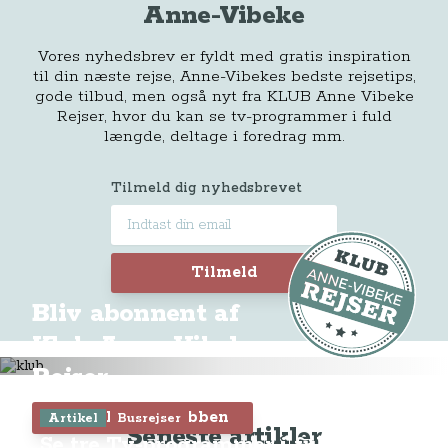
Anne-Vibeke
Vores nyhedsbrev er fyldt med gratis inspiration
til din næste rejse, Anne-Vibekes bedste rejsetips,
gode tilbud, men også nyt fra KLUB Anne Vibeke
Rejser, hvor du kan se tv-programmer i fuld
længde, deltage i foredrag mm.
Tilmeld dig nyhedsbrevet
Tilmeld
Bliv abonnent af
Klub Anne-Vibeke
Rejser
Tilmeld dig Klubben
Artikel
Busrejser
Seneste artikler
Se tre Tv-programmer i fuld