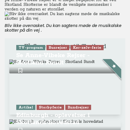
på Anne-Vibeke Rejser er vi meget begejstret for alt ved
Skotland. Skotterne er blandt de venligste mennesker i
verden og naturen er storslået.
Bliv ikke overrasket. Du kan sagtens møde de musikalske
skotter på din vej .
Få flere rejsetips til Skotland
TV-program
Busrejser
Kør-selv-ferie
Se Anne-Vibeke Rejser -
Skotland Rundt
Artikel
Storbyferie
Rundrejser
Edinburgh - oplevelser i
Skotlands hovedstad