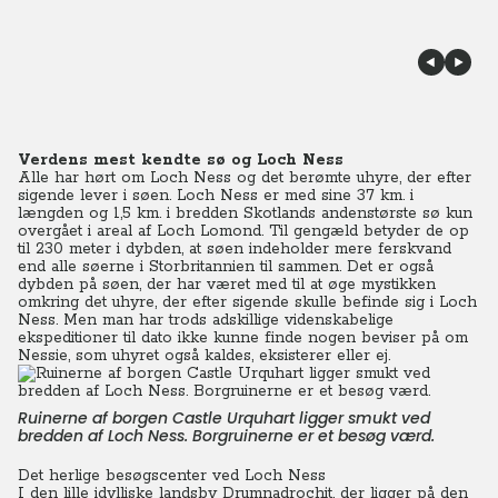
Verdens mest kendte sø og Loch Ness
Alle har hørt om Loch Ness og det berømte uhyre, der efter
sigende lever i søen. Loch Ness er med sine 37 km. i
længden og 1,5 km. i bredden Skotlands andenstørste sø kun
overgået i areal af Loch Lomond. Til gengæld betyder de op
til 230 meter i dybden, at søen indeholder mere ferskvand
end alle søerne i Storbritannien til sammen. Det er også
dybden på søen, der har været med til at øge mystikken
omkring det uhyre, der efter sigende skulle befinde sig i Loch
Ness. Men man har trods adskillige videnskabelige
ekspeditioner til dato ikke kunne finde nogen beviser på om
Nessie, som uhyret også kaldes, eksisterer eller ej.
Ruinerne af borgen Castle Urquhart ligger smukt ved
bredden af Loch Ness. Borgruinerne er et besøg værd.
Det herlige besøgscenter ved Loch Ness
I den lille idylliske landsby Drumnadrochit, der ligger på den