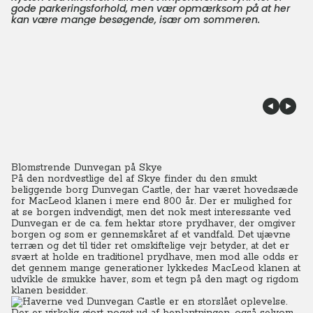
gode parkeringsforhold, men vær opmærksom på at her
kan være mange besøgende, især om sommeren.
Blomstrende Dunvegan på Skye
På den nordvestlige del af Skye finder du den smukt
beliggende borg Dunvegan Castle, der har været hovedsæde
for MacLeod klanen i mere end 800 år. Der er mulighed for
at se borgen indvendigt, men det nok mest interessante ved
Dunvegan er de ca. fem hektar store prydhaver, der omgiver
borgen og som er gennemskåret af et vandfald. Det ujævne
terræn og det til tider ret omskiftelige vejr betyder, at det er
svært at holde en traditionel prydhave, men mod alle odds er
det gennem mange generationer lykkedes MacLeod klanen at
udvikle de smukke haver, som et tegn på den magt og rigdom
klanen besidder.