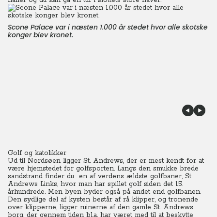
haller og du kan gå en tur i slottets store haver.
Scone Palace var i næsten 1.000 år stedet hvor alle skotske
konger blev kronet.
Golf og katolikker
Ud til Nordsøen ligger St. Andrews, der er mest kendt for at
være hjemstedet for golfsporten. Langs den smukke brede
sandstrand finder du en af verdens ældste golfbaner, St.
Andrews Links, hvor man har spillet golf siden det 15.
århundrede. Men byen byder også på andet end golfbanen.
Den sydlige del af kysten består af rå klipper, og tronende
over klipperne, ligger ruinerne af den gamle St. Andrews
borg, der gennem tiden bl.a. har været med til at beskytte