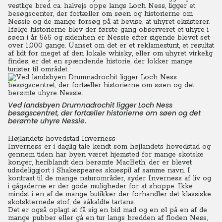
vestlige bred ca. halvejs oppe langs Loch Ness, ligger et
besøgscenter, der fortæller om søen og historierne om
Nessie og de mange forsøg på at bevise, at uhyret eksisterer.
Ifølge historierne blev der første gang observeret et uhyre i
søen i år 565 og sidenhen er Nessie efter sigende blevet set
over 1.000 gange. Uanset om det er et reklamestunt, et resultat
af lidt for meget af den lokale whisky, eller om uhyret virkelig
findes, er det en spændende historie, der lokker mange
turister til området.
Ved landsbyen Drumnadrochit ligger Loch Ness
besøgscentret, der fortæller historierne om søen og det
berømte uhyre Nessie.
Højlandets hovedstad Inverness
Inverness er i daglig tale kendt som højlandets hovedstad og
gennem tiden har byen været hjemsted for mange skotske
konger, heriblandt den berømte MacBeth, der er blevet
udødeliggjort i Shakespeares skuespil af samme navn. I
kontrast til de mange naturområder, syder Inverness af liv og
i gågaderne er der gode muligheder for at shoppe. Ikke
mindst i en af de mange butikker der forhandler det klassiske
skotskternede stof, de såkaldte tartans.
Det er også oplagt at få sig en bid mad og en øl på en af de
mange pubber eller gå en tur langs bredden af floden Ness,