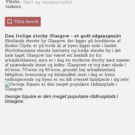
Vært og rejsejournalist
Tilføj favorit
Den livlige storby Glasgow - et godt udganspunkt
Skotlands største by Glasgow, der ligger på bredderne af
floden Clyde, er på trods af, at byen ligger inde i landet,
Storbritanniens største havneby og tredje største by i det
hele taget. Glasgow har været en beskidt by for
arbejderklassen, men er i dag en moderne storby med masser
af spændende kunst og kultur. Glasgows ry tog især skade i
60’erne, 70’erne og 80’erne, grundet høj arbejdsløshed,
fattigdom, forurening og kriminalitet, men i dag er byen
velfungerende og byen er en lidt overset turistperle i sig selv.
George Square er den meget populære rådhusplads i
Glasgow.