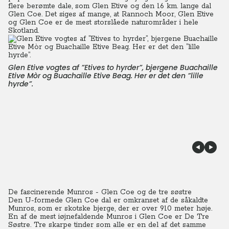
flere berømte dale, som Glen Etive og den 16 km. lange dal
Glen Coe. Det siges af mange, at Rannoch Moor, Glen Etive
og Glen Coe er de mest storslåede naturområder i hele
Skotland.
Glen Etive vogtes af ”Etives to hyrder”, bjergene Buachaille
Etive Mòr og Buachaille Etive Beag. Her er det den ”lille
hyrde”.
De fascinerende Munros - Glen Coe og de tre søstre
Den U-formede Glen Coe dal er omkranset af de såkaldte
Munros, som er skotske bjerge, der er over 910 meter høje.
En af de mest iøjnefaldende Munros i Glen Coe er De Tre
Søstre. Tre skarpe tinder som alle er en del af det samme