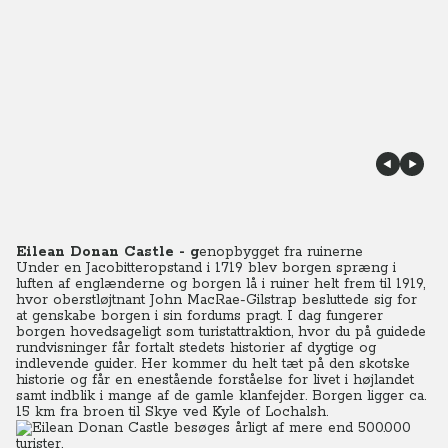
Eilean Donan Castle - g
enopbygget fra ruinerne
Under en Jacobitteropstand i 1719 blev borgen spræng i
luften af englænderne og borgen lå i ruiner helt frem til 1919,
hvor oberstløjtnant John MacRae-Gilstrap besluttede sig for
at genskabe borgen i sin fordums pragt. I dag fungerer
borgen hovedsageligt som turistattraktion, hvor du på guidede
rundvisninger får fortalt stedets historier af dygtige og
indlevende guider. Her kommer du helt tæt på den skotske
historie og får en enestående forståelse for livet i højlandet
samt indblik i mange af de gamle klanfejder. Borgen ligger ca.
15 km fra broen til Skye ved Kyle of Lochalsh.