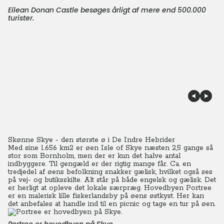
Eilean Donan Castle besøges årligt af mere end 500.000
turister.
Skønne Skye - den største ø i De Indre Hebrider
Med sine 1.656 km2 er øen Isle of Skye næsten 2,5 gange så
stor som Bornholm, men der er kun det halve antal
indbyggere. Til gengæld er der rigtig mange får. Ca. en
tredjedel af øens befolkning snakker gælisk, hvilket også ses
på vej- og butiksskilte. Alt står på både engelsk og gælisk. Det
er herligt at opleve det lokale særpræg. Hovedbyen Portree
er en malerisk lille fiskerlandsby på øens østkyst. Her kan
det anbefales at handle ind til en picnic og tage en tur på øen.