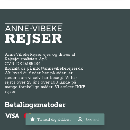
Anne-Vibeke Rejser
AnneVibekeRejser ejes og drives af
Rejsejournalisten ApS
CVR: DK
26185254
Kontakt os på
info@annevibekerejser.dk
Alt, hvad du finder her på siden, er
steder, som vi selv har besøgt. Vi har
rejst i over 25 år i over 100 lande på
mange forskellige måder. Vi sælger IKKE
rejser.
Betalingsmetoder
Log ind
Tilmeld dig klubben
Log ind