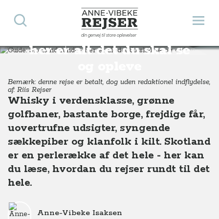
Søg
Åbn 
Anne-Vibeke Rejser
Guide: Skotland rundt -
din genvej til store oplevelser
Destinationer
Europa
Skotland
Guide: Skotland rundt - her er alt det du skal se og opleve
her er alt det du skal se
og opleve
Bemærk: denne rejse er betalt, dog uden redaktionel indflydelse,
af: Riis Rejser
Whisky i verdensklasse, grønne
golfbaner, bastante borge, frejdige får,
uovertrufne udsigter, syngende
sækkepiber og klanfolk i kilt. Skotland
er en perlerække af det hele - her kan
du læse, hvordan du rejser rundt til det
hele.
Anne-Vibeke Isaksen