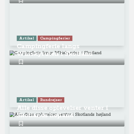
Artikel
Campingferier
Campingferie langs
Whiskyruten i Skotland
Artikel
Rundrejser
Alle disse oplevelser venter i
Skotlands højland