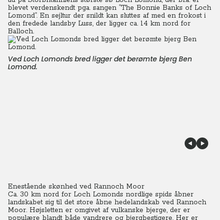
ud på Storbritanniens største sø Loch Lomond, der bl.a. er
blevet verdenskendt pga. sangen ”The Bonnie Banks of Loch
Lomond”. En sejltur der snildt kan sluttes af med en frokost i
den fredede landsby Luss, der ligger ca. 14 km nord for
Balloch.
Ved Loch Lomonds bred ligger det berømte bjerg Ben
Lomond.
Enestående skønhed ved Rannoch Moor
Ca. 30 km nord for Loch Lomonds nordlige spids åbner
landskabet sig til det store åbne hedelandskab ved Rannoch
Moor. Højsletten er omgivet af vulkanske bjerge, der er
populære blandt både vandrere og bjergbestigere. Her er