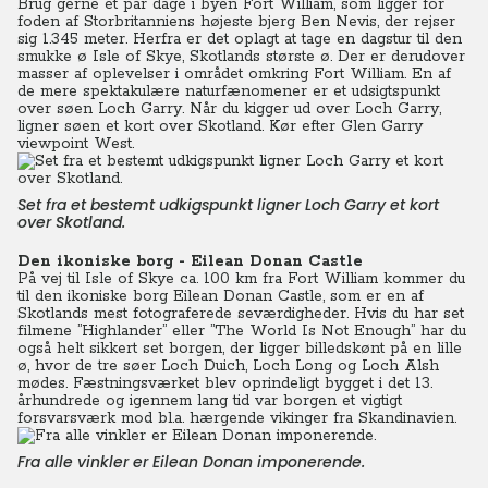
Brug gerne et par dage i byen Fort William, som ligger for
foden af Storbritanniens højeste bjerg Ben Nevis, der rejser
sig 1.345 meter. Herfra er det oplagt at tage en dagstur til den
smukke ø Isle of Skye, Skotlands største ø. Der er derudover
masser af oplevelser i området omkring Fort William. En af
de mere spektakulære naturfænomener er et udsigtspunkt
over søen Loch Garry. Når du kigger ud over Loch Garry,
ligner søen et kort over Skotland. Kør efter Glen Garry
viewpoint West.
Set fra et bestemt udkigspunkt ligner Loch Garry et kort
over Skotland.
Den ikoniske borg - Eilean Donan Castle
På vej til Isle of Skye ca. 100 km fra Fort William kommer du
til den ikoniske borg Eilean Donan Castle, som er en af
Skotlands mest fotograferede seværdigheder. Hvis du har set
filmene ”Highlander” eller ”The World Is Not Enough” har du
også helt sikkert set borgen, der ligger billedskønt på en lille
ø, hvor de tre søer Loch Duich, Loch Long og Loch Alsh
mødes. Fæstningsværket blev oprindeligt bygget i det 13.
århundrede og igennem lang tid var borgen et vigtigt
forsvarsværk mod bl.a. hærgende vikinger fra Skandinavien.
Fra alle vinkler er Eilean Donan imponerende.