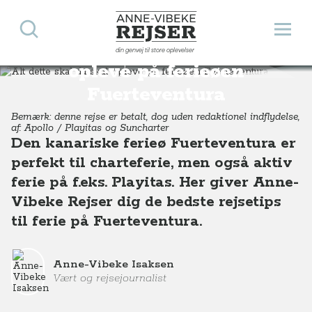
Søg
Åbn 
Anne-Vibeke Rejser
Alt dette skal du skal
din genvej til store oplevelser
Destinationer
Europa
Spanien
Alt dette skal du skal opleve på ferieøen Fuerteventura
opleve på ferieøen
Fuerteventura
Bemærk: denne rejse er betalt, dog uden redaktionel indflydelse,
af: Apollo / Playitas og Suncharter
Den kanariske ferieø Fuerteventura er
perfekt til charteferie, men også aktiv
ferie på f.eks. Playitas. Her giver Anne-
Vibeke Rejser dig de bedste rejsetips
til ferie på Fuerteventura.
Anne-Vibeke Isaksen
Vært og rejsejournalist