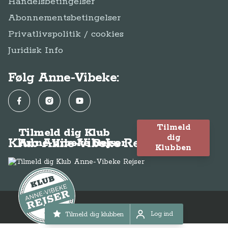
Handelsbetingelser
Abonnementsbetingelser
Privatlivspolitik / cookies
Juridisk Info
Følg Anne-Vibeke:
Facebook
Instagram
YouTube
Tilmeld
Tilmeld dig Klub
dig
Klub Anne-Vibeke Rejser
Anne-Vibeke Rejser
Klubben
© Anne-Vibeke Rejser 2026
Log ind
Tilmeld dig klubben
Log ind