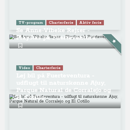
TV-program
Charterferie
Aktiv ferie
Se Anne-Vibeke Rejser -
Playitas på Fuerteventura
Video
Charterferie
Lej bil på Fuerteventura -
udflugt til naturskønne Ajuy,
Parque Natural de Corralejo og
El Cotillo