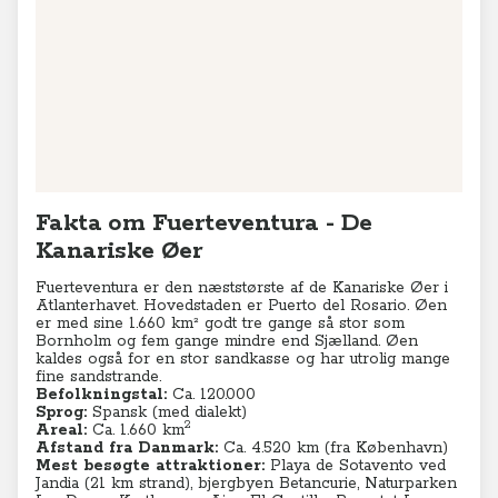
Fakta om Fuerteventura - De
Kanariske Øer
Fuerteventura er den næststørste af de Kanariske Øer i
Atlanterhavet. Hovedstaden er Puerto del Rosario. Øen
er med sine 1.660 km² godt tre gange så stor som
Bornholm og fem gange mindre end Sjælland. Øen
kaldes også for en stor sandkasse og har utrolig mange
fine sandstrande.
Befolkningstal:
Ca. 120.000
Sprog:
Spansk (med dialekt)
2
Areal:
Ca. 1.660 km
Afstand fra Danmark:
Ca. 4.520 km (fra København)
Mest besøgte attraktioner:
Playa de Sotavento ved
Jandia (21 km strand), bjergbyen Betancurie, Naturparken