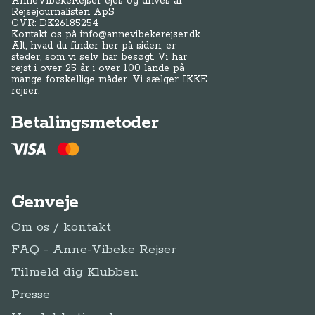
AnneVibekeRejser ejes og drives af
Rejsejournalisten ApS
CVR: DK
26185254
Kontakt os på
info@annevibekerejser.dk
Alt, hvad du finder her på siden, er
steder, som vi selv har besøgt. Vi har
rejst i over 25 år i over 100 lande på
mange forskellige måder. Vi sælger IKKE
rejser.
Betalingsmetoder
Genveje
Om os / kontakt
FAQ - Anne-Vibeke Rejser
Tilmeld dig Klubben
Presse