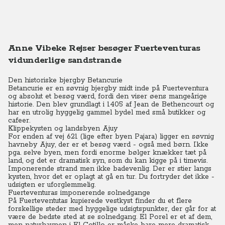
Anne Vibeke Rejser besøger Fuerteventuras
vidunderlige sandstrande
Den historiske bjergby Betancurie
Betancurie er en søvnig bjergby midt inde på Fuerteventura
og absolut et besøg værd, fordi den viser øens mangeårige
historie.
Den blev grundlagt i 1405 af Jean de Bethencourt og
har en utrolig hyggelig gammel bydel med små butikker og
cafeer.
Klippekysten og landsbyen Ajuy
For enden af vej 621 (lige efter byen Pajara) ligger en søvnig
havneby Ajuy, der er et besøg værd - også med børn.
Ikke
pga. selve byen, men fordi enorme bølger knækker tæt på
land, og det er dramatisk syn, som du kan kigge på i timevis.
Imponerende
strand men ikke badevenlig.
Der er stier langs
kysten, hvor det er oplagt at gå en tur. Du fortryder det ikke -
udsigten er uforglemmelig.
Fuerteventuras imponerende solnedgange
På Fuerteventutas kupierede vestkyst finder du et flere
forskellige steder med hyggelige udsigtspunkter, der går for at
være de bedste sted at se solnedgang. El Porel er et af dem,