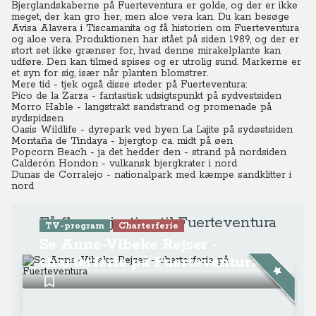
Bjerglandskaberne på Fuerteventura er golde, og der er ikke
meget, der kan gro her, men aloe vera kan. Du kan besøge
Avisa Alavera i Tiscamanita og få historien om Fuerteventura
og aloe vera.
Produktionen har stået på siden 1989, og der er
stort set ikke grænser for, hvad denne mirakelplante kan
udføre. Den kan tilmed spises og er utrolig sund. Markerne er
et syn for sig, især når planten blomstrer.
Mere tid - tjek også disse steder på Fuerteventura:
Pico de la Zarza - fantastisk udsigtspunkt på sydvestsiden
Morro Hable - langstrakt sandstrand og promenade på
sydspidsen
Oasis Wildlife - dyrepark ved byen La Lajite på sydøstsiden
Montaña de Tindaya - bjergtop ca. midt på øen
Popcorn Beach - ja det hedder den - strand på nordsiden
Calderón Hondon - vulkansk bjergkrater i nord
Dunas de Corralejo - nationalpark med kæmpe sandklitter i
nord
Få flere rejsetips til Fuerteventura
TV-program
Charterferie
Se Anne-Vibeke Rejser -
charterferie på Fuerteventura