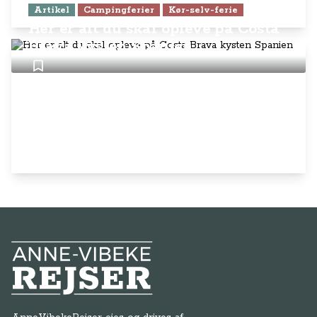
Artikel
Campingferier
Kør-selv-ferie
Her er alt du skal opleve på Costa
Brava kysten Spanien
Anne-Vibeke Rejser