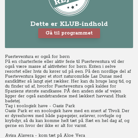
Dette er KLUB-indhold
Gå til programmet
Fuerteventura er også for børn
På en charterferie eller aktiv ferie til Fuerteventura vil der
også være masse af aktiviteter for børn. Enten i selve
resortet eller hvis du kører ud på øen. På den nordlige del af
Fuerteventura ligger et stort naturområde Las Dunas med
sandklitter så langt øjet rækker. Her kan du bruge lang tid, og
du finder ud af, hvorfor Fuerteventura også kaldes for
Spaniens største sandkasse. PÅ den anden side af vejen
ligger der også sandstrandene med lækkert havvand.
Husk
badetøj.
Tag i zoologisk have - Oasis Park
Oasis Park er en zoologisk have med en snert af Tivoli. Der
er dyreshows med både papegøjer, søløver, rovfugle og
krybdyr, så du kan komme helt tæt på.
Sæt en hel dag af, og
gerne en hvor der ikke er alt for varmt.
Avisa Alavera - kom tæt på Aloe Vera