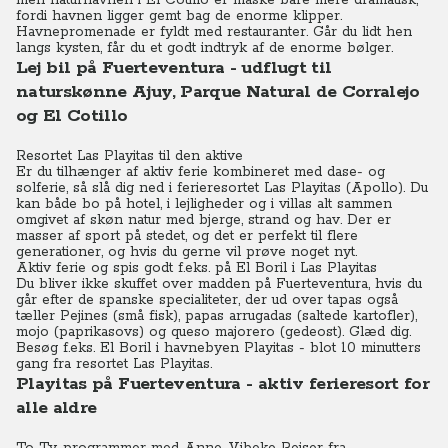
men naturhavnen i El Cotillo er måske bare mere dramatisk,
fordi havnen ligger gemt bag de enorme klipper.
Havnepromenade er fyldt med restauranter.
Går du lidt hen
langs kysten, får du et godt indtryk af de enorme bølger.
Lej bil på Fuerteventura - udflugt til
naturskønne Ajuy, Parque Natural de Corralejo
og El Cotillo
Resortet Las Playitas til den aktive
Er du tilhænger af aktiv ferie kombineret med dase- og
solferie, så slå dig ned i ferieresortet Las Playitas (Apollo).
Du
kan både bo på hotel, i lejligheder og i villas alt sammen
omgivet af skøn natur med bjerge, strand og hav.
Der er
masser af sport på stedet, og det er perfekt til flere
generationer, og hvis du gerne vil prøve noget nyt.
Aktiv ferie og spis godt f.eks. på El Boril i Las Playitas
Du bliver ikke skuffet over madden på Fuerteventura, hvis du
går efter de spanske specialiteter, der ud over tapas også
tæller Pejines (små fisk), papas arrugadas (saltede kartofler),
mojo (paprikasovs) og queso majorero (gedeost).
Glæd dig.
Besøg f.eks. El Boril i havnebyen Playitas - blot 10 minutters
gang fra resortet Las Playitas.
Playitas på Fuerteventura - aktiv ferieresort for
alle aldre