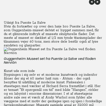
Udsigt fra Puente La Salve
Hvis du fortsætter op over den høje bro Puente La Salve,
som Guggenheim-museet delvist er bygget sammen med, får
du et glimrende indtryk af museets skulpturelle flader.
Det
meste af museet er dækket af 1/2 mm tynde titaniumplader der
tilsammen vejer 60 tons, men store dele består også af lyse
sandsten og glaspartier.
Guggenheim Museet set fra Puente La Salve ved floden
Nervión
Kunst ude som inde
Bygningen i sig selv er et moderne kunstværk og indenfor
åbner der sig et 60 meter højt rum - Atrium - der også
benyttes til udstilling af moderne kunst. Fiskesalen i
stueetagen med værker af Richard Serra fremstillet i stål. Her
er temaet "Et spørgsmål om tid" med både "Slangen", cirkler
og en labyrint i enorme dimensioner. I et af stueetagens
andre sale ses et værk af Andy Warhol som fylder alle
væggene med et motiv der gentages igen og igen i forskellige
farvekombinationer. Museets samlede areal er 32.000 m2