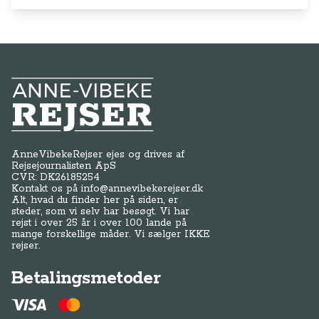
Anne-Vibeke Rejser
AnneVibekeRejser ejes og drives af
Rejsejournalisten ApS
CVR: DK
26185254
Kontakt os på
info@annevibekerejser.dk
Alt, hvad du finder her på siden, er
steder, som vi selv har besøgt. Vi har
rejst i over 25 år i over 100 lande på
mange forskellige måder. Vi sælger IKKE
rejser.
Betalingsmetoder