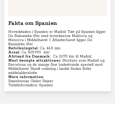
Fakta om Spanien
Hovedstaden i Spanien er Madrid. Tæt på Spanien ligger
De
Baleariske Øer med hovedøerne Mallorca og
Menorca i Middelhavet. I Atlanterhavet ligger De
Kanariske Øer.
Befolkningstal:
Ca. 46,5 mio.
Areal:
Ca. 505.990
km²
Afstand fra Danmark:
Ca 2.075 km. til Madrid
Mest besøgte attraktioner:
Storbyer som Madrid og
Barcelona og de mange fine badestrande specielt mod
Middelhavet. Rundt omkring i landet findes flotte
middelalderslotte.
Mere information:
Rejsebureau: Gislev Rejser
Turistinformation: Spanien