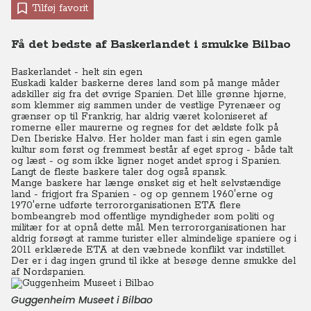
Tilføj favorit
Få det bedste af Baskerlandet i smukke Bilbao
Baskerlandet - helt sin egen
Euskadi kalder baskerne deres land som på mange måder
adskiller sig fra det øvrige Spanien.
Det lille grønne hjørne,
som klemmer sig sammen under de vestlige Pyrenæer og
grænser op til Frankrig, har aldrig været koloniseret af
romerne eller maurerne og regnes for det ældste folk på
Den Iberiske Halvø. Her holder man fast i sin egen gamle
kultur som først og fremmest består af eget sprog - både talt
og læst - og som ikke ligner noget andet sprog i Spanien.
Langt de fleste baskere taler dog også spansk.
Mange baskere har længe ønsket sig et helt selvstændige
land - frigjort fra Spanien - og op gennem 1960'erne og
1970'erne udførte terrororganisationen ETA flere
bombeangreb mod offentlige myndigheder som politi og
militær for at opnå dette mål.
Men terrororganisationen har
aldrig forsøgt at ramme turister eller almindelige spaniere og i
2011 erklærede ETA at den væbnede konflikt var indstillet.
Der er i dag ingen grund til ikke at besøge denne smukke del
af Nordspanien.
Guggenheim Museet i Bilbao