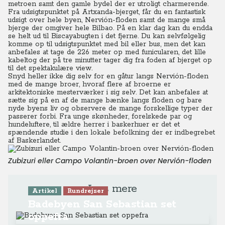
metroen samt den gamle bydel der er utroligt charmerende.
Fra udsigtspunktet på Artxanda-bjerget, får du en fantastisk
udsigt over hele byen, Nervión-floden samt de mange små
bjerge der omgiver hele Bilbao. På en klar dag kan du endda
se helt ud til Biscayabugten i det fjerne. Du kan selvfølgelig
komme op til udsigtspunktet med bil eller bus, men det kan
anbefales at tage de 226 meter op med funicularen, det lille
kabeltog der på tre minutter tager dig fra foden af bjerget op
til det spektakulære view.
Snyd heller ikke dig selv for en gåtur langs Nervión-floden
med de mange broer, hvoraf flere af broerne er
arkitektoniske mesterværker i sig selv. Det kan anbefales at
sætte sig på en af de mange bænke langs floden og bare
nyde byens liv og observere de mange forskellige typer der
passerer forbi. Fra unge skønheder, forelskede par og
hundeluftere, til ældre herrer i baskerhuer er det et
spændende studie i den lokale befolkning der er indbegrebet
af Baskerlandet.
Zubizuri eller Campo Volantin-broen over Nervión-floden
Læs mere
Artikel
Rundrejser
Badebyen San Sebastian set
oppefra