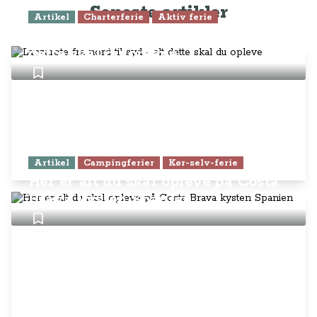
Seneste artikler
Artikel
Charterferie
Aktiv ferie
Lanzarote fra nord til syd - alt
dette skal du opleve
Artikel
Campingferier
Kør-selv-ferie
Her er alt du skal opleve på Costa
Brava kysten Spanien