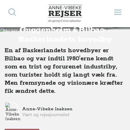
Søg
Åbn 
Anne-Vibeke Rejser
Imponerende
din genvej til store oplevelser
Destinationer
Europa
Spanien
Imponerende Guggenheim i Bilbao - Baskerlandets hovedby
Guggenheim i Bilbao -
Baskerlandets hovedby
En af Baskerlandets hovedbyer er
Bilbao og var indtil 1980'erne kendt
som en trist og forurenet industriby,
som turister holdt sig langt væk fra.
Men fremsynede og visionære kræfter
fik ændret dette.
Anne-Vibeke Isaksen
Vært og rejsejournalist