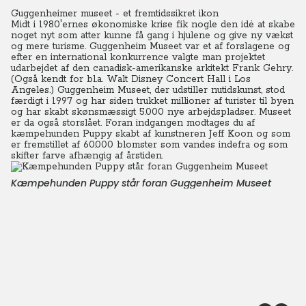
Guggenheimer museet - et fremtidssikret ikon
Midt i 1980'ernes økonomiske krise fik nogle den idé at skabe
noget nyt som atter kunne få gang i hjulene og give ny vækst
og mere turisme.
Guggenheim Museet var et af forslagene og
efter en international konkurrence valgte man projektet
udarbejdet af den canadisk-amerikanske arkitekt Frank Gehry.
(Også kendt for bl.a. Walt Disney Concert Hall i Los
Angeles.) Guggenheim Museet, der udstiller nutidskunst, stod
færdigt i 1997 og har siden trukket millioner af turister til byen
og har skabt skønsmæssigt 5.000 nye arbejdspladser. Museet
er da også storslået. Foran indgangen modtages du af
kæmpehunden Puppy skabt af kunstneren Jeff Koon og som
er fremstillet af 60.000 blomster som vandes indefra og som
skifter farve afhængig af årstiden.
Kæmpehunden Puppy står foran Guggenheim Museet