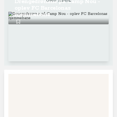
Læs mere
Drengedrømme på Camp Nou -
oplev FC Barcelonas
hjemmebane