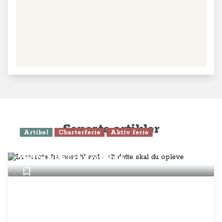
Seneste artikler
Artikel
Charterferie
Aktiv ferie
Lanzarote fra nord til syd - alt
dette skal du opleve