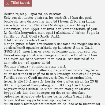
Tilføj favorit
Bedste rejsetip - spar tid, bo centralt
Selv om det koster ekstra at bo centralt, så kan det godt
betale sig hvis du ikke har lang tid i byen.
Et forslag kunne
være lige omkring Placa de Catalunya (busser til og fra
lufthavnen), som ligger der hvor den verdenskendte gågade
La Rambla begynder, men også i gåafstand til kirken Segrada
Familia og Park Güell (Gaudis Park).
Intet Barcelona uden Gaudí
Mange synes måske efterhånden der tales for meget om den
verdenskendt spanske arkitekt og kunstner Antoni Gaudí
(1852-1926), men han er svær er komme uden om, selv om
Barcelona også fostrede mange andre store kunstner.
Over
alt i byen ses hans værker, men hvis du har kort tid så se
dem ude fra - så sparer du tid.
Segrada Familia - et imponerende værk
Gem La Rambla til om aften og begynd den første dag, hvor
du er mest frisk til at gå ud til den ufærdige domkirke Segrada
Familia, som er Gaudí mesterværk. Det vides endnu ikke,
hvornår alle 10 tårne står færdig der gættes på alt fra 20 til
100 år.
Byggeriet blev påbegyndt i 1883 og Gaudí ligger
begravet inde i kirken.
Selv om kirken stadig er en stor
byggeplads kan den besøges og det er en storslået
oplevelse. Allerede ude fra ser du, hvordan Gaudí livlige
fantasi boltrer sig på facader, spir og tårne.
Vil du inden for tager det næsten en hel dag at få billetter og