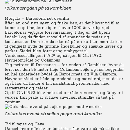
Folkemængden på La Ramblaen
Monjuïc – Barcelona set ovenfra
Efter en god nats søvn og friske ben, er det blevet tid til at
komme op i højderne igen. I over 1000 år var bjerget
Barcelonas vigtigste forsvarsanlæg. I dag er det byens
åndehul og du finder et væld af spændende teater og
kunstmuseer. Dem kan du ikke nå på en kort tur, men du kan
til gengæld nyde de grønne åndehuller og smukke haver og
parker.
Stedet blev først gang ombygget til
Verdensudstillingen i 1929 og så igen til OL i 1992.
Havneområdet og Columbus
Tag metroen til Drassanes – for enden af Ramblaen, hvor du
først ser den 56 meter høje Columbus søjle og her begynder
en hel anderledes bydel La Barceloneta og Vila Olimpica.
Havneområdet er både spændende og mondænt, men det er
også her du finder 6 km sandstrand, promenader med
restauranter og cafeer.
Op til OL i 1992 blev hele det område renoveret og få byer i
verden kan prale af at have suveræn strandliv så tæt på
centrum.
Columbus øverst på søjlen peger mod Amerika
Tid til tapas og Cava
Uanset, hvor effektiv en turist du måtte være, så må du ikke