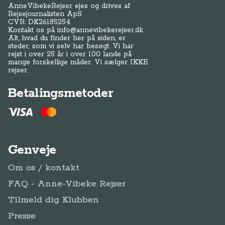
AnneVibekeRejser ejes og drives af
Rejsejournalisten ApS
CVR: DK
26185254
Kontakt os på
info@annevibekerejser.dk
Alt, hvad du finder her på siden, er
steder, som vi selv har besøgt. Vi har
rejst i over 25 år i over 100 lande på
mange forskellige måder. Vi sælger IKKE
rejser.
Betalingsmetoder
Genveje
Om os / kontakt
FAQ - Anne-Vibeke Rejser
Tilmeld dig Klubben
Presse