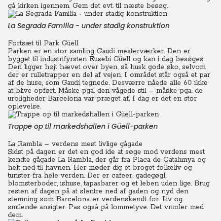
gå kirken igennem. Gem det evt. til næste besøg.
La Segrada Familia - under stadig konstruktion
Fortsæt til Park Güell
Parken er en stor samling Gaudí mesterværker. Den er
bygget til industrifyrsten Eusebi Güell og kan i dag besøges.
Den ligger højt hævet over byen, så husk gode sko, selvom
der er rulletrapper en del af vejen. I området står også et par
af de huse, som Gaudí tegnede.
Desværre nåede alle 60 ikke
at blive opført. Måske pga. den vågede stil – måske pga. de
uroligheder Barcelona var præget af. I dag er det en stor
oplevelse.
Trappe op til markedshallen i Güell-parken
La Rambla – verdens mest livlige gågade
Sidst på dagen er det en god ide at søge mod verdens mest
kendte gågade La Rambla, der går fra Placa de Catalunya og
helt ned til havnen.
Her møder dig et broget folkeliv og
turister fra hele verden.
Der er cafeer, gadegøgl,
blomsterboder, ishuse, tapasbarer og et leben uden lige. Brug
resten af dagen på at slentre ned af gaden og nyd den
stemning som Barcelona er verdenskendt for.
Liv og
smilende ansigter. Pas også på lommetyve. Det vrimler med
dem.