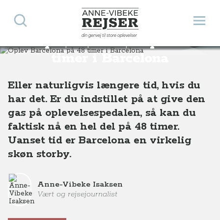
Søg
Åbn 
Anne-Vibeke Rejser
din genvej til store oplevelser
Oplev Barcelona på 48
Destinationer
Europa
Spanien
Oplev Barcelona på 48 timer i Barcelona
timer i Barcelona
Eller naturligvis længere tid, hvis du
har det. Er du indstillet på at give den
gas på oplevelsespedalen, så kan du
faktisk nå en hel del på 48 timer.
Uanset tid er Barcelona en virkelig
skøn storby.
Anne-Vibeke Isaksen
Vært og rejsejournalist