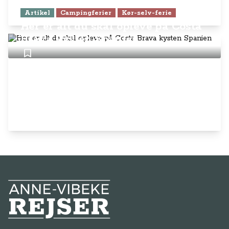
Artikel
Campingferier
Kør-selv-ferie
Her er alt du skal opleve på Costa
Brava kysten Spanien
Anne-Vibeke Rejser