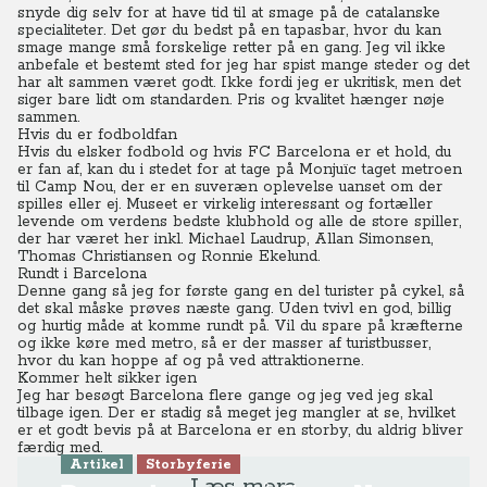
snyde dig selv for at have tid til at smage på de catalanske
specialiteter.
Det gør du bedst på en tapasbar, hvor du kan
smage mange små forskelige retter på en gang.
Jeg vil ikke
anbefale et bestemt sted for jeg har spist mange steder og det
har alt sammen været godt. Ikke fordi jeg er ukritisk, men det
siger bare lidt om standarden. Pris og kvalitet hænger nøje
sammen.
Hvis du er fodboldfan
Hvis du elsker fodbold og hvis FC Barcelona er et hold, du
er fan af, kan du i stedet for at tage på Monjuïc taget metroen
til Camp Nou, der er en suveræn oplevelse uanset om der
spilles eller ej.
Museet er virkelig interessant og fortæller
levende om verdens bedste klubhold og alle de store spiller,
der har været her inkl. Michael Laudrup, Allan Simonsen,
Thomas Christiansen og Ronnie Ekelund.
Rundt i Barcelona
Denne gang så jeg for første gang en del turister på cykel, så
det skal måske prøves næste gang.
Uden tvivl en god, billig
og hurtig måde at komme rundt på.
Vil du spare på kræfterne
og ikke køre med metro, så er der masser af turistbusser,
hvor du kan hoppe af og på ved attraktionerne.
Kommer helt sikker igen
Jeg har besøgt Barcelona flere gange og jeg ved jeg skal
tilbage igen.
Der er stadig så meget jeg mangler at se, hvilket
er et godt bevis på at Barcelona er en storby, du aldrig bliver
færdig med.
Artikel
Storbyferie