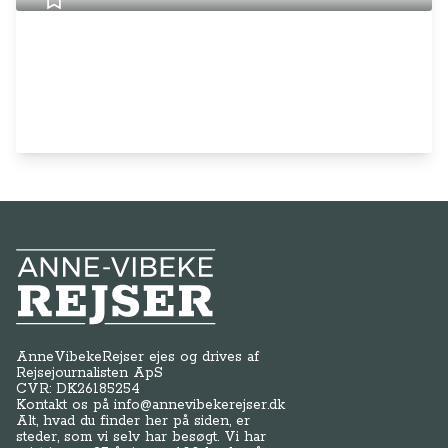
Anne-Vibeke Rejser
AnneVibekeRejser ejes og drives af
Rejsejournalisten ApS
CVR: DK
26185254
Kontakt os på
info@annevibekerejser.dk
Alt, hvad du finder her på siden, er
steder, som vi selv har besøgt. Vi har