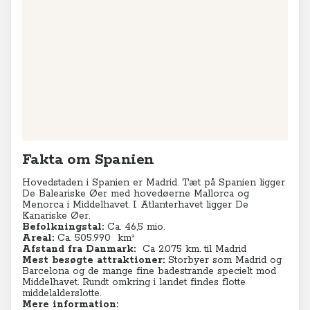
Fakta om Spanien
Hovedstaden i Spanien er Madrid. Tæt på Spanien ligger
De
Baleariske Øer med hovedøerne Mallorca og
Menorca i Middelhavet. I Atlanterhavet ligger De
Kanariske Øer.
Befolkningstal:
Ca. 46,5 mio.
Areal:
Ca. 505.990
km²
Afstand fra Danmark:
Ca 2.075 km. til Madrid
Mest besøgte attraktioner:
Storbyer som Madrid og
Barcelona og de mange fine badestrande specielt mod
Middelhavet. Rundt omkring i landet findes flotte
middelalderslotte.
Mere information: