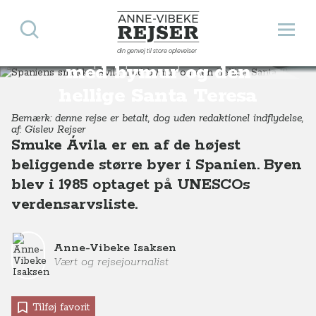
Søg
Åbn 
Anne-Vibeke Rejser
Spaniens smukke Avila
din genvej til store oplevelser
Destinationer
Europa
Spanien
Spaniens smukke Avila med bymur og den hellige Santa Teresa
med bymur og den
hellige Santa Teresa
Bemærk: denne rejse er betalt, dog uden redaktionel indflydelse,
af: Gislev Rejser
Smuke Ávila er en af de højest
beliggende større byer i Spanien. Byen
blev i 1985 optaget på UNESCOs
verdensarvsliste.
Anne-Vibeke Isaksen
Vært og rejsejournalist
Tilføj favorit