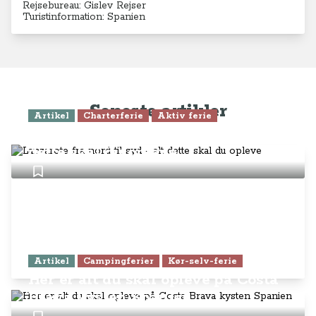
Rejsebureau: Gislev Rejser
Turistinformation: Spanien
Seneste artikler
Artikel
Charterferie
Aktiv ferie
Lanzarote fra nord til syd - alt
dette skal du opleve
Artikel
Campingferier
Kør-selv-ferie
Her er alt du skal opleve på Costa
Brava kysten Spanien