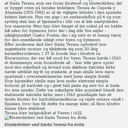
af Santa Teresa, som ses foran klosteret og klosterkirken, det
er bygget oven på hendes fødehjem. Teresa de Cepeda y
Ahumada (1515-1582) er af de vigtigste kvinder i den spanske
kristne historie. Hun var pige i en søskendeflok på ti og som
syvårig stak hun af hjemmefra i håb om at lide martyrdøden
hos maurerne. Men hun blev fanget af sin onkel på en bakke
lidt uden for bymuren, hvor der i dag står fire søjler -
udsigtspunktet Cuatro Postes, der i sig selv er et besøg værd,
for den enestående udsigt over byen og bymuren.
Efter moderens død blev Santa Teresa opfostret hos
augustinske nonner og tilsluttede sig som 20-årig
karmeliterordenen. I 27 år boede hun i klostret La
Encarnacion, der ses lidt nord for byen. Teresa havde i 1560
et drømmesyn, som forandrede alt - hun ville gøre oprør
mod den ødselhed og levned som datidens katolske kirke
havde udviklet sig til og ønskede, at man skulle leve mere
spartansk i overensstemmelse med Jesus simple livsstil.
Som karmeliter skulle man leve under ekstremt simple
forhold, gå barfodet og i givet fald piske sig selv for at bøde
for sine synder. Dette var naturligvis ikke populært blandt den
etablerede katolske kirke, men i 1562 grundlagde hun sit
første kloster for barfodskarmeliterne og rejste senere rundt i
Spanien, hvor hun fik støtte fra mange sider, så flere klostre
kunne blive etableret.
Teresa blev helgenkåret af Paven i 1622.
Klosterkirken ved Santa Teresa fra Avila