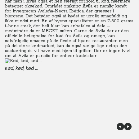
har man i Ávila også et helt særligt forhold til kød, nærmere
betegnet oksekød. Området omkring Ávila er nemlig kendt
for kvægracen Avileña-Negra Ibérica, der græsser i
bjergene. Det betyder også at kødet er utrolig smagfuldt og
ikke mindst mørt. En af byens specialiteter er en 7-800 grams
t-bone steak, der helt klart kan anbefales at dele –
medmindre du er MEGET sulten. Carne de Ávila der er den
officielle betegnelse for kød fra Ávila og omegn, kan
selvfølgelig smages på de fleste af byens restauranter, men
på det store kødmarked, kan du også vælge lige netop den
udskæring du vil have med hjem til grillen. Der er ingen tvivl
om at Ávila er paradis for enhver kødelsker.
Kød, kød, kød ...