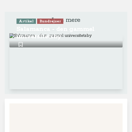
Læs mere
Artikel
Rundrejser
Salamanca - den gammel
universitetsby