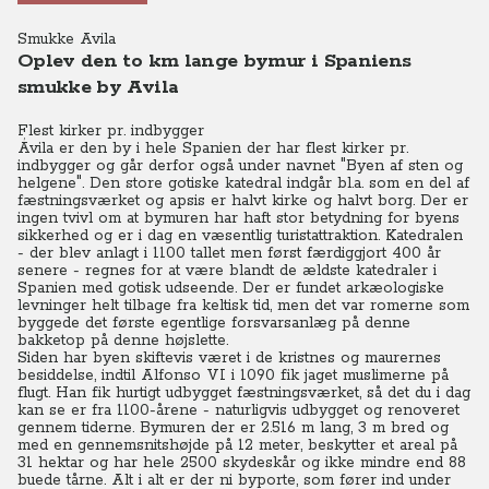
Smukke Avila
Oplev den to km lange bymur i Spaniens
smukke by Avila
Flest kirker pr. indbygger
Ávila er den by i hele Spanien der har flest kirker pr.
indbygger og går derfor også under navnet "Byen af sten og
helgene". Den store gotiske katedral indgår bl.a. som en del af
fæstningsværket og apsis er halvt kirke og halvt borg. Der er
ingen tvivl om at bymuren har haft stor betydning for byens
sikkerhed og er i dag en væsentlig turistattraktion. Katedralen
- der blev anlagt i 1100 tallet men først færdiggjort 400 år
senere - regnes for at være blandt de ældste katedraler i
Spanien med gotisk udseende. Der er fundet arkæologiske
levninger helt tilbage fra keltisk tid, men det var romerne som
byggede det første egentlige forsvarsanlæg på denne
bakketop på denne højslette.
Siden har byen skiftevis været i de kristnes og maurernes
besiddelse, indtil Alfonso VI i 1090 fik jaget muslimerne på
flugt. Han fik hurtigt udbygget fæstningsværket, så det du i dag
kan se er fra 1100-årene - naturligvis udbygget og renoveret
gennem tiderne. Bymuren der er 2.516 m lang, 3 m bred og
med en gennemsnitshøjde på 12 meter, beskytter et areal på
31 hektar og har hele 2500 skydeskår og ikke mindre end 88
buede tårne. Alt i alt er der ni byporte, som fører ind under