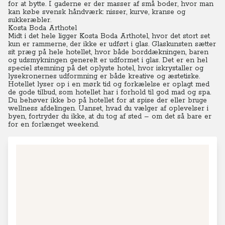
for at bytte. I gaderne er der masser af små boder, hvor man
kan købe svensk håndværk: nisser, kurve, kranse og
sukkeræbler.
Kosta Boda Arthotel
Midt i det hele ligger Kosta Boda Arthotel, hvor det stort set
kun er rammerne, der ikke er udført i glas. Glaskunsten sætter
sit præg på hele hotellet, hvor både borddækningen, baren
og udsmykningen generelt er udformet i glas. Det er en hel
speciel stemning på det oplyste hotel, hvor iskrystaller og
lysekronernes udformning er både kreative og æstetiske.
Hotellet lyser op i en mørk tid og forkælelse er oplagt med
de gode tilbud, som hotellet har i forhold til god mad og spa.
Du behøver ikke bo på hotellet for at spise der eller bruge
wellness afdelingen. Uanset, hvad du vælger af oplevelser i
byen, fortryder du ikke, at du tog af sted – om det så bare er
for en forlænget weekend.