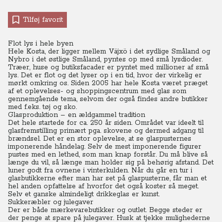
Tilføj favorit
Flot lys i hele byen
Hele Kosta, der ligger mellem Väjxö i det sydlige Småland og
Nybro i det østlige Småland, pyntes op med små lysdioder.
Træer, huse og butiksfacader er pyntet med millioner af små
lys. Det er flot og det lyser op i en tid, hvor der virkelig er
mørkt omkring os. Siden 2005 har hele Kosta været præget
af et oplevelses- og shoppingscentrum med glas som
gennemgående tema, selvom der også findes andre butikker
med f.eks. tøj og sko.
Glasproduktion – en ældgammel tradition
Det hele startede for ca. 250 år siden. Området var ideelt til
glasfremstilling primært pga. skovene og dermed adgang til
brændsel. Det er en stor oplevelse, at se glaspusternes
imponerende håndelag. Selv de mest imponerende figurer
pustes med en lethed, som man knap forstår. Du må blive så
længe du vil, så længe man holder sig på behørig afstand. Det
luner godt fra ovnene i vinterkulden. Når du går en tur i
glasbutikkerne efter man har set på glaspusterne, får man et
hel anden opfattelse af hvorfor det også koster så meget.
Selv et ganske almindeligt drikkeglas er kunst.
Sukkeræbler og julegaver
Der er både mærkevarebutikker og outlet. Begge steder er
der penge at spare på julegaver. Husk at tjekke mulighederne