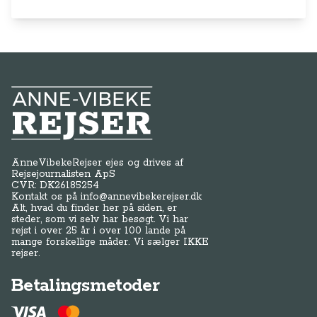
Anne-Vibeke Rejser
AnneVibekeRejser ejes og drives af
Rejsejournalisten ApS
CVR: DK
26185254
Kontakt os på
info@annevibekerejser.dk
Alt, hvad du finder her på siden, er
steder, som vi selv har besøgt. Vi har
rejst i over 25 år i over 100 lande på
mange forskellige måder. Vi sælger IKKE
rejser.
Betalingsmetoder