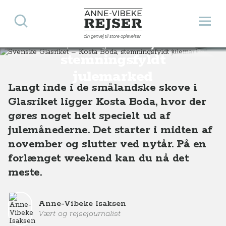
Svenske Glasriket –
Søg
Åbn 
Anne-Vibeke Rejser
din genvej til store oplevelser
Kosta Boda,
Destinationer
Europa
Sverige
Svenske Glasriket – Kosta Boda, stemningsfyldt julemarked
stemningsfyldt
julemarked
Langt inde i de smålandske skove i
Glasriket ligger Kosta Boda, hvor der
gøres noget helt specielt ud af
julemånederne. Det starter i midten af
november og slutter ved nytår. På en
forlænget weekend kan du nå det
meste.
Anne-Vibeke Isaksen
Vært og rejsejournalist