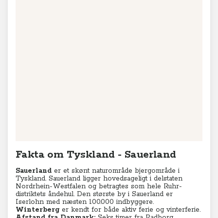
Fakta om Tyskland - Sauerland
Sauerland
er et skønt naturområde
bjergområde i
Tyskland. Sauerland ligger hovedsageligt i delstaten
Nordrhein-Westfalen og betragtes som hele Ruhr-
distriktets åndehul. Den største by i Sauerland er
Iserlohn med næsten 100.000 indbyggere.
Winterberg
er kendt for både aktiv ferie og vinterferie.
Afstand fra Danmark:
Seks
timer fra Padborg.