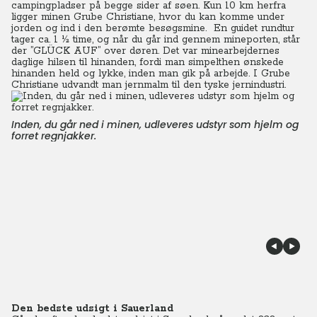
campingpladser på begge sider af søen. Kun 10 km herfra
ligger minen Grube Christiane, hvor du kan komme under
jorden og ind i den berømte besøgsmine. En guidet rundtur
tager ca. 1 ½ time, og når du går ind gennem mineporten, står
der ”GLÜCK AUF” over døren. Det var minearbejdernes
daglige hilsen til hinanden, fordi man simpelthen ønskede
hinanden held og lykke, inden man gik på arbejde. I Grube
Christiane udvandt man jernmalm til den tyske jernindustri.
Inden, du går ned i minen, udleveres udstyr som hjelm og
forret regnjakker.
Den bedste udsigt i Sauerland