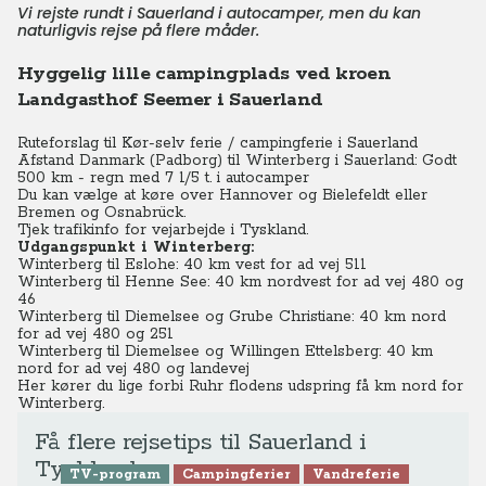
Vi rejste rundt i Sauerland i autocamper, men du kan
naturligvis rejse på flere måder.
Hyggelig lille campingplads ved kroen
Landgasthof Seemer i Sauerland
Ruteforslag til Kør-selv ferie / campingferie i Sauerland
Afstand Danmark (Padborg) til Winterberg i Sauerland: Godt
500 km - regn med 7 1/5 t. i autocamper
Du kan vælge at køre over Hannover og Bielefeldt eller
Bremen og Osnabrück.
Tjek trafikinfo for vejarbejde i Tyskland.
Udgangspunkt i Winterberg:
Winterberg til
Eslohe: 40 km vest for ad vej 511
Winterberg til Henne See: 40 km nordvest for ad vej 480 og
46
Winterberg til Diemelsee og Grube Christiane: 40 km nord
for ad vej 480 og 251
Winterberg til Diemelsee og Willingen Ettelsberg:
40 km
nord for ad vej 480 og landevej
Her kører du lige forbi Ruhr flodens udspring få km nord for
Winterberg.
Få flere rejsetips til Sauerland i
Tyskland
TV-program
Campingferier
Vandreferie