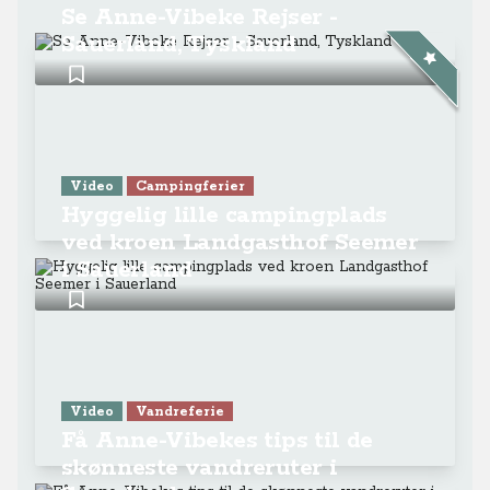
Se Anne-Vibeke Rejser -
Sauerland, Tyskland
Video
Campingferier
Hyggelig lille campingplads
ved kroen Landgasthof Seemer
i Sauerland
Video
Vandreferie
Få Anne-Vibekes tips til de
skønneste vandreruter i