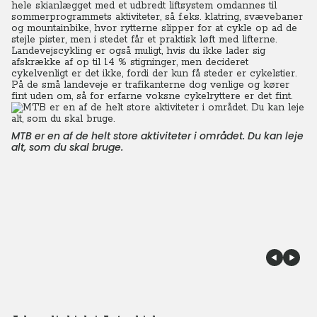
hele skianlægget med et udbredt liftsystem omdannes til
sommerprogrammets aktiviteter, så f.eks. klatring, svævebaner
og mountainbike, hvor rytterne slipper for at cykle op ad de
stejle pister, men i stedet får et praktisk løft med lifterne.
Landevejscykling er også muligt, hvis du ikke lader sig
afskrække af op til 14 % stigninger, men decideret
cykelvenligt er det ikke, fordi der kun få steder er cykelstier.
På de små landeveje er trafikanterne dog venlige og kører
fint uden om, så for erfarne voksne cykelryttere er det fint.
MTB er en af de helt store aktiviteter i området. Du kan leje
alt, som du skal bruge.