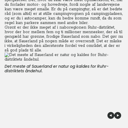
bjergkørsel. Der, hvor du skal være mest opmærksom, er, når
du forlader motor- og hovedveje, fordi nogle af landevejene
kan være meget smalle. Er du på campingtur, så er det bedste
råd (som altid) er at stille campingvognen på campingpladsen,
og er du i autocamper, kan du bedre komme rundt, da du som
regel kan parkere sammen med andre biler.
Grønt er der ikke meget af i naboregionen Ruhr-distriktet,
hvor der bor mellem fem og ti millioner mennesker, der så til
gengæld har grønne, frodige Sauerland som nabo. Det gør nu
ikke, at Sauerland på nogen måde er overrendt. Det er måske
i virkeligheden den allerstørste fordel ved området, at der er
så god plads til alle.
Det meste af Sauerland er natur og kaldes for Ruhr-
distriktets åndehul.