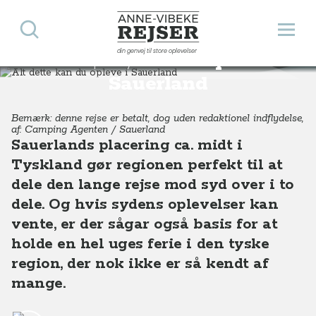
Søg
Åbn 
Anne-Vibeke Rejser
din genvej til store oplevelser
Alt dette kan du opleve i
Destinationer
Europa
Tyskland
Alt dette kan du opleve i naturskønne Sauerland
Sauerland
Bemærk: denne rejse er betalt, dog uden redaktionel indflydelse,
af: Camping Agenten / Sauerland
Sauerlands placering ca. midt i
Tyskland gør regionen perfekt til at
dele den lange rejse mod syd over i to
dele. Og hvis sydens oplevelser kan
vente, er der sågar også basis for at
holde en hel uges ferie i den tyske
region, der nok ikke er så kendt af
mange.