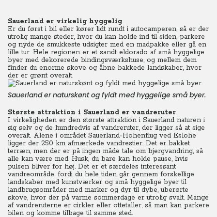
Sauerland er virkelig hyggelig
Er du først i bil eller kører lidt rundt i autocamperen, så er der
utrolig mange steder, hvor du kan holde ind til siden, parkere
og nyde de smukkeste udsigter med en madpakke eller gå en
lille tur. Hele regionen er et sandt eldorado af små hyggelige
byer med dekorerede bindingsværkshuse, og mellem dem
finder du enorme skove og åbne bakkede landskaber, hvor
der er grønt overalt.
Sauerland er naturskønt og fyldt med hyggelige små byer.
Største attraktion i Sauerland er vandreruter
I virkeligheden er den største attraktion i Sauerland naturen i
sig selv og de hundredvis af vandreruter, der ligger så at sige
overalt. Alene i området Sauerland-Höhenflug ved Eslohe
ligger der 250 km afmærkede vandrestier. Det er bakket
terræn, men der er på ingen måde tale om bjergvandring, så
alle kan være med. Husk, du bare kan holde pause, hvis
pulsen bliver for høj. Det er et særdeles interessant
vandreområde, fordi du hele tiden går gennem forskellige
landskaber med kunstværker og små hyggelige byer til
landbrugsområder med marker og dyr til dybe, uberørte
skove, hvor der på varme sommerdage er utrolig svalt. Mange
af vandreruterne er cirkler eller ottetaller, så man kan parkere
bilen og komme tilbage til samme sted.