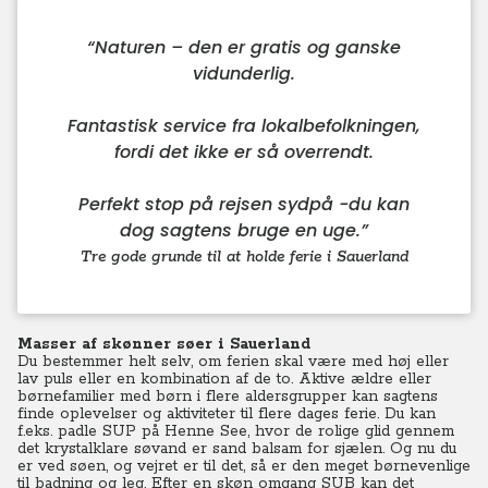
“
Naturen – den er gratis og ganske
vidunderlig.
Fantastisk service fra lokalbefolkningen,
fordi det ikke er så overrendt.
Perfekt stop på rejsen sydpå -du kan
dog sagtens bruge en uge.
”
Tre gode grunde til at holde ferie i Sauerland
Masser af skønner søer i Sauerland
Du bestemmer helt selv, om ferien skal være med høj eller
lav puls eller en kombination af de to. Aktive ældre eller
børnefamilier med børn i flere aldersgrupper kan sagtens
finde oplevelser og aktiviteter til flere dages ferie. Du kan
f.eks. padle SUP på Henne See, hvor de rolige glid gennem
det krystalklare søvand er sand balsam for sjælen. Og nu du
er ved søen, og vejret er til det, så er den meget børnevenlige
til badning og leg. Efter en skøn omgang SUB kan det