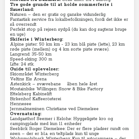
Tre gode grunde til at holde sommerferie i
Sauerland:
Naturen – den er gratis og ganske vidunderlig
Fantastisk service fra lokalbefolkningen, fordi det ikke er
så overrendt
Perfekt stop på rejsen sydpå (du kan dog sagtens bruge
en uge)
Skiferie i Winterberg:
Alpine pister: 50 km km - 23 km blå piste (lette), 23 km
røde piste (mellem) og 4 km sorte piste svære).
Langrend: 35-50 km
Speed-skiing: 300 m
Lifte: 24 stk.
Guide til oplevelser:
Skiområdet Winterberg
Veltins Eis Arena
Astenkick – svævebane åben hele året
Moutainbike Willingen: Snow & Bike Factory
Ettelsberg Kabinelift
Birkenhof Kaffeerösterei
Hennesee
Jernmalmsminen Christiane ved Diemelsee
Overnatning:
Landgasthof Seemer i Eslohe
: Hyggeligste kro og
campingplads med kun 11 enheder
Seeblick Roger Diemelsee
: Der er flere pladser rundt om
søen – der er bl.a. en teltplads kun til unge
Wohnmobilpark Winterberg
: Kun til autocampere – der