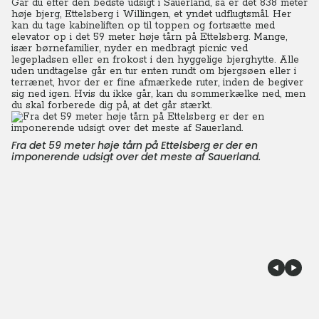
Går du efter den bedste udsigt i Sauerland, så er det 838 meter
høje bjerg, Ettelsberg i Willingen, et yndet udflugtsmål. Her
kan du tage kabineliften op til toppen og fortsætte med
elevator op i det 59 meter høje tårn på Ettelsberg. Mange,
især børnefamilier, nyder en medbragt picnic ved
legepladsen eller en frokost i den hyggelige bjerghytte. Alle
uden undtagelse går en tur enten rundt om bjergsøen eller i
terrænet, hvor der er fine afmærkede ruter, inden de begiver
sig ned igen. Hvis du ikke går, kan du sommerkælke ned, men
du skal forberede dig på, at det går stærkt.
Fra det 59 meter høje tårn på Ettelsberg er der en
imponerende udsigt over det meste af Sauerland.