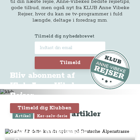
til din næste rejse, Anne-Vibekes bedste rejsetips,
gode tilbud, men også nyt fra KLUB Anne Vibeke
Rejser, hvor du kan se tv-programmer i fuld
længde, deltage i foredrag mm.
Tilmeld dig nyhedsbrevet
Tilmeld
Bliv abonnent af
Klub Anne-Vibeke
Rejser
Tilmeld dig Klubben
Seneste artikler
Artikel
Kør-selv-ferie
Guide: Alt dette kan du opleve på
Deutsche Alpenstrasse