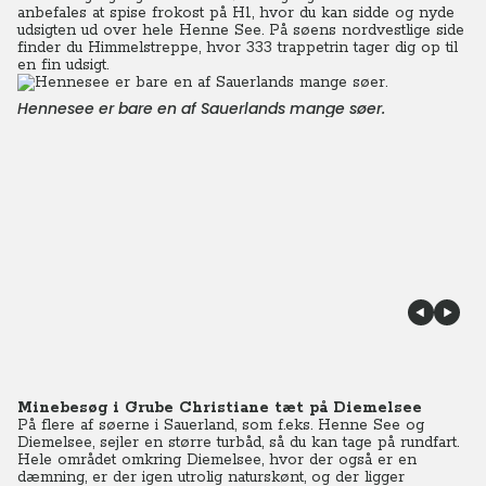
anbefales at spise frokost på H1, hvor du kan sidde og nyde
udsigten ud over hele Henne See. På søens nordvestlige side
finder du Himmelstreppe, hvor 333 trappetrin tager dig op til
en fin udsigt.
Hennesee er bare en af Sauerlands mange søer.
Minebesøg i Grube Christiane tæt på Diemelsee
På flere af søerne i Sauerland, som f.eks. Henne See og
Diemelsee, sejler en større turbåd, så du kan tage på rundfart.
Hele området omkring Diemelsee, hvor der også er en
dæmning, er der igen utrolig naturskønt, og der ligger