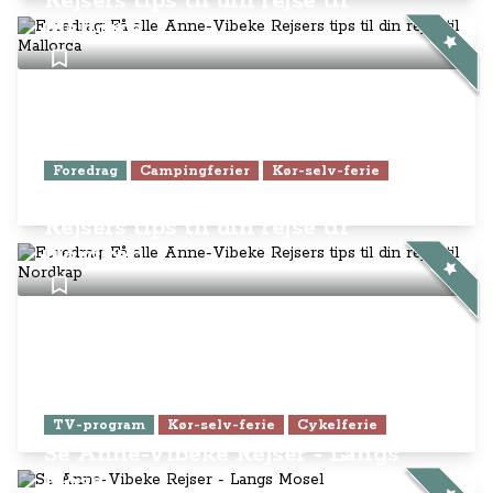
Rejsers tips til din rejse til
Mallorca
Foredrag
Campingferier
Kør-selv-ferie
Foredrag: Få alle Anne-Vibeke
Rejsers tips til din rejse til
Nordkap
TV-program
Kør-selv-ferie
Cykelferie
Se Anne-Vibeke Rejser - Langs
Mosel