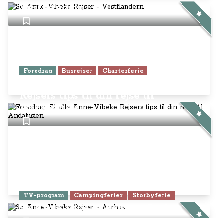
Vestflandern
Foredrag
Busrejser
Charterferie
Foredrag: Få alle Anne-Vibeke
Rejsers tips til din rejse til
Andalusien
TV-program
Campingferier
Storbyferie
Se Anne-Vibeke Rejser - Aarhus