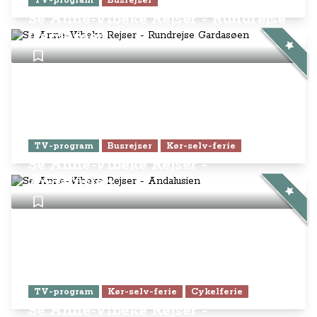
TV-program
Busrejser
Se Anne-Vibeke Rejser - Rundrejse
Gardasøen
TV-program
Busrejser
Kør-selv-ferie
Se Anne-Vibeke Rejser -
Andalusien
TV-program
Kør-selv-ferie
Cykelferie
Se Anne-Vibeke Rejser -