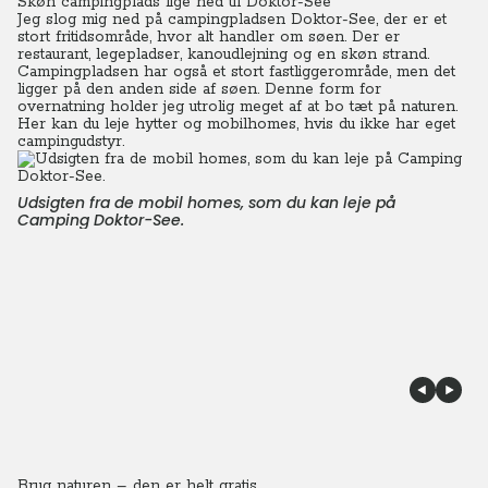
Skøn campingplads lige ned til Doktor-See
Jeg slog mig ned på campingpladsen Doktor-See, der er et
stort fritidsområde, hvor alt handler om søen. Der er
restaurant, legepladser, kanoudlejning og en skøn strand.
Campingpladsen har også et stort fastliggerområde, men det
ligger på den anden side af søen. Denne form for
overnatning holder jeg utrolig meget af at bo tæt på naturen.
Her kan du leje hytter og mobilhomes, hvis du ikke har eget
campingudstyr.
Udsigten fra de mobil homes, som du kan leje på
Camping Doktor-See.
Brug naturen – den er helt gratis