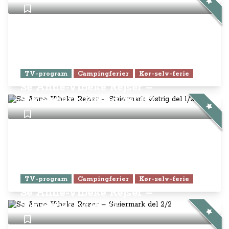
TV-program
Campingferier
Kør-selv-ferie
Se Anne-Vibeke Rejser –
Steiermark, Østrig del 1/2
TV-program
Campingferier
Kør-selv-ferie
Se Anne-Vibeke Rejser –
Steiermark del 2/2