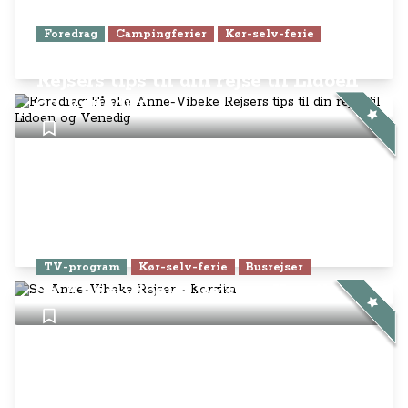
Foredrag
Campingferier
Kør-selv-ferie
Foredrag: Få alle Anne-Vibeke
Rejsers tips til din rejse til Lidoen
og Venedig
TV-program
Kør-selv-ferie
Busrejser
Se Anne-Vibeke Rejser - Korsika