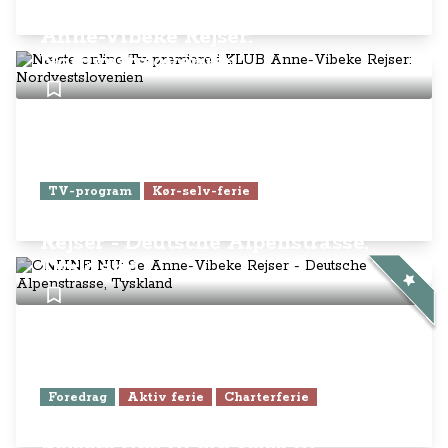
Næste online Tv-premiere i KLUB
Anne-Vibeke Rejser:
Nordvestslovenien
TV-program
Kør-selv-ferie
ONLINE NU: Se Anne-Vibeke
Rejser - Deutsche Alpenstrasse,
Tyskland
Foredrag
Aktiv ferie
Charterferie
Foredrag: Få alle Anne-Vibeke