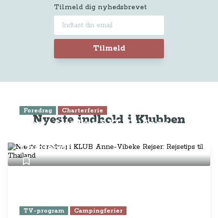
Tilmeld dig nyhedsbrevet
Tilmeld
Foredrag
Charterferie
Nyeste indhold i Klubben
Næste foredrag i KLUB Anne-
Vibeke Rejser: Rejsetips til
Thailand
TV-program
Campingferier