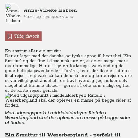
Anne-Vibeke Isaksen
Vært og rejsejournalist
Tilføj favorit
En smuttur eller ein smuttur
Der er leget med det danske og tyske sprog til begrebet ”Ein
Smuttur” og det fine i disse små ture er, at de er meget mere
overkommelige. Har du lige en forlænget weekend og de
gode helligdagsweekender i foråret, hvor der ikke er tid nok
til at rejse langt væk, så kan de små ture og korte rejser være
et vanvittigt godt åndehul i en travl hverdag. Jeg holder selv
meget af at komme afsted – gerne så ofte som muligt og her
er de korte rejser geniale.
Med udgangspunkt i middelalderbyen Rinteln i
Weserbergland skal der opleves en masse på begge sider
af floden.
Ein Smuttur til Weserbergland - perfekt til