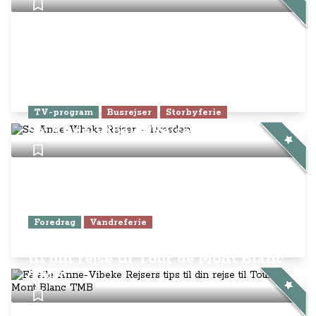
TV-program
Busrejser
Storbyferie
Se Anne-Vibeke Rejser – Dresden
Foredrag
Vandreferie
Få alle Anne-Vibeke Rejsers tips
til din rejse til Tour de Mont Blanc
TMB