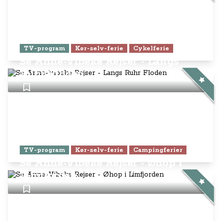
TV-program
Kør-selv-ferie
Cykelferie
Se Anne-Vibeke Rejser - Langs
Ruhr Floden
TV-program
Kør-selv-ferie
Campingferier
Se Anne-Vibeke Rejser - Øhop i
Limfjorden