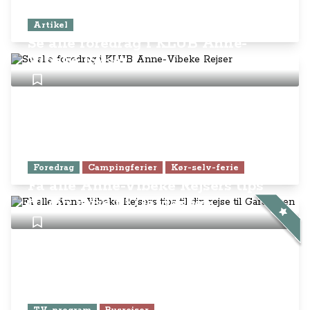
Artikel
Se alle foredrag i KLUB Anne-
Vibeke Rejser
Foredrag
Campingferier
Kør-selv-ferie
Få alle Anne-Vibeke Rejsers tips
til din rejse til Gardasøen