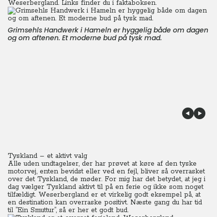
Weserbergland. Links finder du i faktaboksen.
Grimsehls Handwerk i Hameln er hyggelig både om dagen
og om aftenen. Et moderne bud på tysk mad.
Tyskland – et aktivt valg
Alle uden undtagelser, der har prøvet at køre af den tyske
motorvej, enten bevidst eller ved en fejl, bliver så overrasket
over det Tyskland, de møder. For mig har det betydet, at jeg i
dag vælger Tyskland aktivt til på en ferie og ikke som noget
tilfældigt. Weserbergland er et virkelig godt eksempel på, at
en destination kan overraske positivt. Næste gang du har tid
til ”Ein Smuttur”, så er her et godt bud.