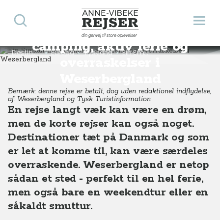
Søg
Åbn 
Ein Smuttur med
Anne-Vibeke Rejser
din genvej til store oplevelser
camping, aktiv ferie og
Destinationer
Europa
Tyskland
Ein Smuttur med camping, aktiv ferie og overraskelser i Weserbergland
overraskelser i
Weserbergland
Bemærk: denne rejse er betalt, dog uden redaktionel indflydelse,
af: Weserbergland og Tysk Turistinformation
En rejse langt væk kan være en drøm,
men de korte rejser kan også noget.
Destinationer tæt på Danmark og som
er let at komme til, kan være særdeles
overraskende. Weserbergland er netop
sådan et sted - perfekt til en hel ferie,
men også bare en weekendtur eller en
såkaldt smuttur.