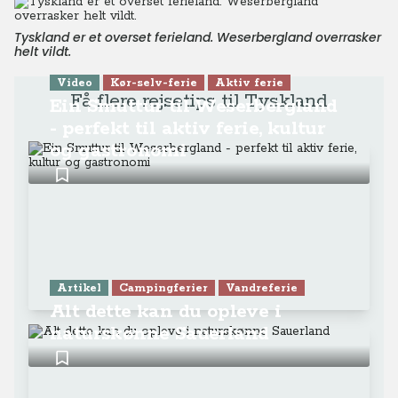
Tyskland er et overset ferieland. Weserbergland overrasker
helt vildt.
Video
Kør-selv-ferie
Aktiv ferie
Få flere rejsetips til Tyskland
Ein Smuttur til Weserbergland
- perfekt til aktiv ferie, kultur
og gastronomi
Artikel
Campingferier
Vandreferie
Alt dette kan du opleve i
naturskønne Sauerland