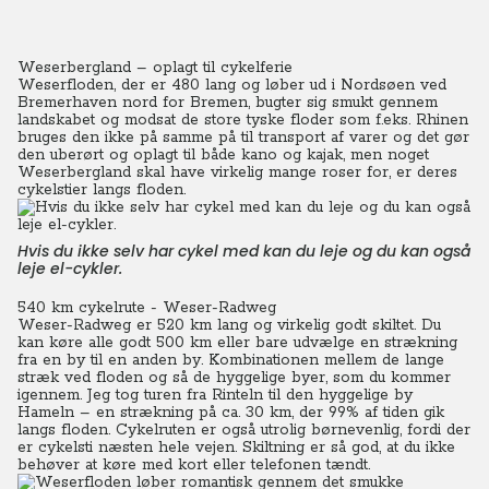
Weserbergland – oplagt til cykelferie
Weserfloden, der er 480 lang og løber ud i Nordsøen ved
Bremerhaven nord for Bremen, bugter sig smukt gennem
landskabet og modsat de store tyske floder som f.eks. Rhinen
bruges den ikke på samme på til transport af varer og det gør
den uberørt og oplagt til både kano og kajak, men noget
Weserbergland skal have virkelig mange roser for, er deres
cykelstier langs floden.
Hvis du ikke selv har cykel med kan du leje og du kan også
leje el-cykler.
540 km cykelrute - Weser-Radweg
Weser-Radweg er 520 km lang og virkelig godt skiltet. Du
kan køre alle godt 500 km eller bare udvælge en strækning
fra en by til en anden by. Kombinationen mellem de lange
stræk ved floden og så de hyggelige byer, som du kommer
igennem. Jeg tog turen fra Rinteln til den hyggelige by
Hameln – en strækning på ca. 30 km, der 99% af tiden gik
langs floden. Cykelruten er også utrolig børnevenlig, fordi der
er cykelsti næsten hele vejen. Skiltning er så god, at du ikke
behøver at køre med kort eller telefonen tændt.