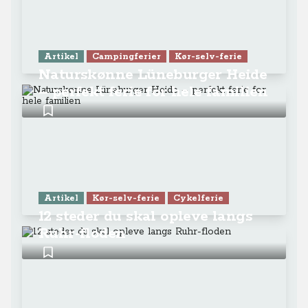
Artikel
Campingferier
Kør-selv-ferie
Naturskønne Lüneburger Heide
– perfekt ferie for hele familien
Artikel
Kør-selv-ferie
Cykelferie
12 steder du skal opleve langs
Ruhr-floden