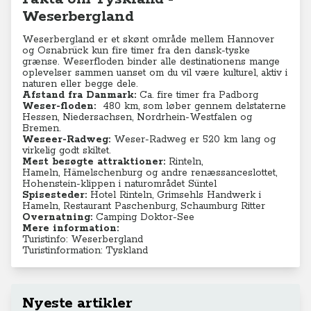
Weserbergland
Weserbergland er et skønt område mellem Hannover
og Osnabrück kun fire timer fra den dansk-tyske
grænse. Weserfloden binder alle destinationens mange
oplevelser sammen uanset om du vil være kulturel, aktiv i
naturen eller begge dele.
Afstand fra Danmark:
Ca. fire timer fra Padborg
Weser-floden:
480 km, som løber gennem delstaterne
Hessen, Niedersachsen, Nordrhein-Westfalen og
Bremen.
Weseer-Radweg:
Weser-Radweg er 520 km lang
og
virkelig godt skiltet.
Mest besøgte attraktioner:
Rinteln,
Hameln, Hämelschenburg og andre renæssanceslottet,
Hohenstein-klippen i naturområdet Süntel
Spisesteder:
Hotel Rinteln,
Grimsehls Handwerk i
Hameln
,
Restaurant Paschenburg
,
Schaumburg Ritter
Overnatning:
Camping Doktor-See
Mere information:
Turistinfo: Weserbergland
Turistinformation: Tyskland
Nyeste artikler