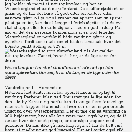
Jeg holder så meget af naturoplevelser og her er
Weserbergland et stort slaraffenland. De skuffer sjældent, er
gratis og du har det bare så godt efter en kortere eller
længere gåtur. Nå ja og så skaber det appetit. Det, du sparer
på at gå en tur, kan du så lægge til feriebudgettet, når du evt.
skal shoppe eller forkæle dig selv med en god middag. For
mig er det den perfekte kombination af en god feriedag.
Weserbergland er perfekt til både vandring, gåture og
cykelture, fordi der er tale om et bakket landskab, hvor det
højeste punkt Solling er 527 m.
Weserbergland et stort slaraffenland. når det gælder
naturoplevelser. Uanset, hvor du bor, er de lige uden for
døren.
Vandretip nr. 1 - Hohenstein
Naturområdet Süntel nord for byen Hameln er oplagt til
vandring. Parkerer bilen ved Kreuzsteinquelle lige uden for
den lille by Zersen og herfra kan du vælge flere forskellige
ruter ud til klippen Hohenstein, hvor der er en imponerende
udsigt ud over Weserbergland. Der er tale om let vandring ca.
200 højdemeter, hvor alle kan være med, også børn, og de få
steder, hvor der er stigninger, er der sågar trapper med
gelænder. Du kan ikke gå med klapvogn, så har du helt små
børn, så medbring en god bærestol. Det er i øvrigt også vild