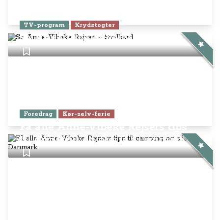
TV-program
Krydstogter
Se Anne-Vibeke Rejser – Svalbard
Foredrag
Kør-selv-ferie
Få alle Anne-Vibeke Rejsers tips
til camping og øferie i Danmark