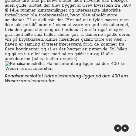
guidede ture inde på selve slottet, men haverne kan besøges
uden guide. Slottet, der blev bygget af Grev Everstein fra 1409
til 1414 rummer kunstsamlinger og interessante historiske
fortællinger bl.a. trofæværelset, hvor blev afholdt store
selskaber. På et skilt står der "Her må man fylde maven, men
ikke tale politik", som må siges at være en god selskabsregel,
hvis den gode stemning skal holdes. Der står også et sjovt
glas med bitte små huller. Huller gør, at damerne spildte deres
vin på brystkassen, kunne mændene galant tørre det væk. I
haven er samling af træer interessant, fordi de kommer fra
flere kontinenter og så er der bygget en pyramide. Stil bilen
og gå en tur eller tage med på en guidet tur og få alle
anekdoterne (på tysk eller engelsk).
Renaisanceslottet Hämelschenburg ligger på den 400 km
Weser-renaisanceruten.