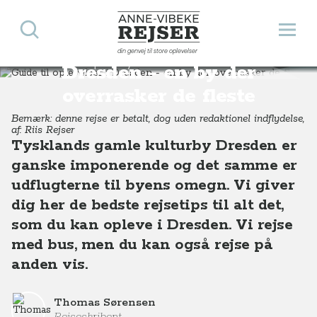
Søg
Åbn 
Anne-Vibeke Rejser
Guide til oplevelser i
din genvej til store oplevelser
Destinationer
Europa
Tyskland
Guide til oplevelser i Dresden - en by der overrasker de fleste
Dresden - en by der
overrasker de fleste
Bemærk: denne rejse er betalt, dog uden redaktionel indflydelse,
af: Riis Rejser
Tysklands gamle kulturby Dresden er
ganske imponerende og det samme er
udflugterne til byens omegn. Vi giver
dig her de bedste rejsetips til alt det,
som du kan opleve i Dresden. Vi rejse
med bus, men du kan også rejse på
anden vis.
Thomas Sørensen
Rejseskribent