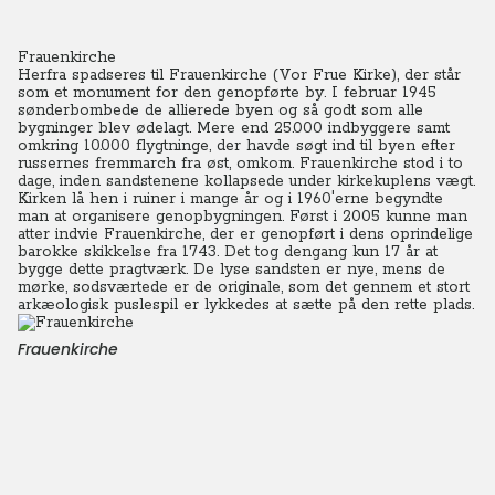
Frauenkirche
Herfra spadseres til Frauenkirche (Vor Frue Kirke), der står
som et monument for den genopførte by. I februar 1945
sønderbombede de allierede byen og så godt som alle
bygninger blev ødelagt. Mere end 25.000 indbyggere samt
omkring 10.000 flygtninge, der havde søgt ind til byen efter
russernes fremmarch fra øst, omkom. Frauenkirche stod i to
dage, inden sandstenene kollapsede under kirkekuplens vægt.
Kirken lå hen i ruiner i mange år og i 1960'erne begyndte
man at organisere genopbygningen. Først i 2005 kunne man
atter indvie Frauenkirche, der er genopført i dens oprindelige
barokke skikkelse fra 1743. Det tog dengang kun 17 år at
bygge dette pragtværk. De lyse sandsten er nye, mens de
mørke, sodsværtede er de originale, som det gennem et stort
arkæologisk puslespil er lykkedes at sætte på den rette plads.
Frauenkirche