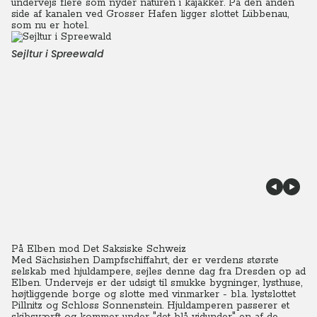
undervejs flere som nyder naturen i kajakker.
På den anden
side af kanalen ved Grosser Hafen ligger slottet Lübbenau,
som nu er hotel.
Sejltur i Spreewald
På Elben mod Det Saksiske Schweiz
Med Sächsishen Dampfschiffahrt, der er verdens største
selskab med hjuldampere, sejles denne dag fra Dresden op ad
Elben. Undervejs er der udsigt til smukke bygninger, lysthuse,
højtliggende borge og slotte med vinmarker - bl.a. lystslottet
Pillnitz og Schloss Sonnenstein. Hjuldamperen passerer et