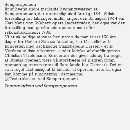
Semperoperaen
Et af byens andre markante bygningsværker er
Semperoperaen, der oprindeligt stod færdig i 1841. Sidste
forestilling før lukningen under krigen den 31. august 1944 var
Carl Maria von Webers opera Jægerbruden, der også var den
forestilling man genåbnede operaen med efter
rekonstruktionen i 1985.
Vi er så heldige at være her, netop da man fejrer 150 års
dagen for Richard Strauss fødsel og har fået billetter til
koncerten med Sächsische Staatskapelle Dresen - et af
Verdens ældste orkestrer - under ledelse af chefdirigenten
Christian Thielemann.
Koncerten, der giver uddrag fra nogle
af Strauss operaer, vises på storskærm på pladsen foran
operaen og transmitteres til flere lande bl.a. Danmark. Det er
som regel altid muligt at få billetter til operaen, hvor du også
kan komme på rundvisning i dagtimerne.
Teaterpladsen ved Semperoperaen