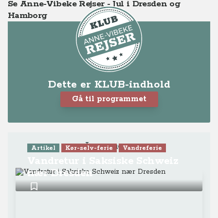
Se Anne-Vibeke Rejser - Jul i Dresden og
Hamborg
Dette er KLUB-indhold
Gå til programmet
Læs mere
Artikel
Kør-selv-ferie
Vandreferie
Vandretur i Saksiske Schweiz
nær Dresden