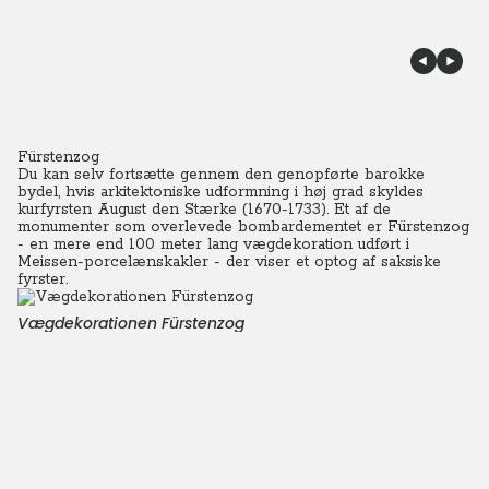
Fürstenzog
Du kan selv fortsætte gennem den genopførte barokke
bydel, hvis arkitektoniske udformning i høj grad skyldes
kurfyrsten August den Stærke (1670-1733). Et af de
monumenter som overlevede bombardementet er Fürstenzog
- en mere end 100 meter lang vægdekoration udført i
Meissen-porcelænskakler - der viser et optog af saksiske
fyrster.
Vægdekorationen Fürstenzog