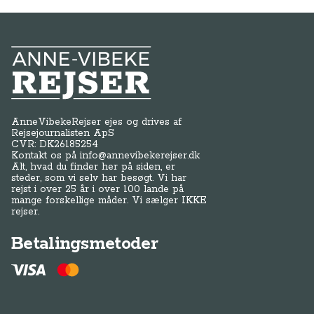
Anne-Vibeke Rejser
AnneVibekeRejser ejes og drives af
Rejsejournalisten ApS
CVR: DK
26185254
Kontakt os på
info@annevibekerejser.dk
Alt, hvad du finder her på siden, er
steder, som vi selv har besøgt. Vi har
rejst i over 25 år i over 100 lande på
mange forskellige måder. Vi sælger IKKE
rejser.
Betalingsmetoder