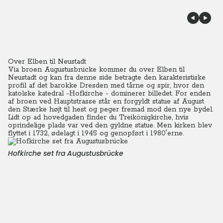
Over Elben til Neustadt
Via broen Augustusbrücke kommer du over Elben til
Neustadt og kan fra denne side betragte den karakteristiske
profil af det barokke Dresden med tårne og spir, hvor den
katolske katedral -Hofkirche - dominerer billedet. For enden
af broen ved Hauptstrasse står en forgyldt statue af August
den Stærke højt til hest og peger fremad mod den nye bydel.
Lidt op ad hovedgaden finder du Treikönigkirche, hvis
oprindelige plads var ved den gyldne statue. Men kirken blev
flyttet i 1732, ødelagt i 1945 og genopført i 1980'erne.
Hofkirche set fra Augustusbrücke