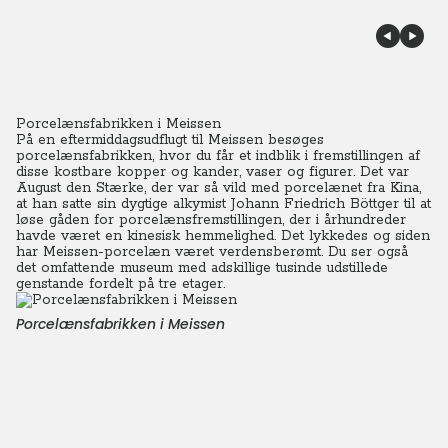
Porcelænsfabrikken i Meissen
På en eftermiddagsudflugt til Meissen besøges
porcelænsfabrikken, hvor du får et indblik i fremstillingen af
disse kostbare kopper og kander, vaser og figurer.
Det var
August den Stærke, der var så vild med porcelænet fra Kina,
at han satte sin dygtige alkymist Johann Friedrich Böttger til at
løse gåden for porcelænsfremstillingen, der i århundreder
havde været en kinesisk hemmelighed. Det lykkedes og siden
har Meissen-porcelæn været verdensberømt. Du ser også
det omfattende museum med adskillige tusinde udstillede
genstande fordelt på tre etager.
Porcelænsfabrikken i Meissen