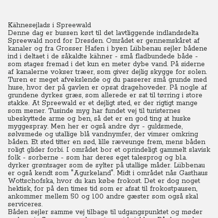
Kähnesejlads i Spreewald
Denne dag er bussen kørt til det lavtliggende indlandsdelta
Spreewald nord for Dresden. Området er gennemskåret af
kanaler og fra Grosser Hafen i byen Lübbenau sejler bådene
ind i deltaet i de såkaldte kähner - små fladbundede både -
som stages fremad i det kun en meter dybe vand. På siderne
af kanalerne vokser træer, som giver dejlig skygge for solen.
Turen er meget afvekslende og du passerer små grunde med
huse, hvor der på gavlen er opsat dragehoveder. På nogle af
grundene dyrkes græs, som allerede er sat til tørring i store
stakke. At Spreewald er et dejligt sted, er der rigtigt mange
som mener. Tusinde myg har fundet vej til turisternes
ubeskyttede arme og ben, så det er en god ting at huske
myggespray.
Men her er også andre dyr - guldsmede,
sølvsmede og utallige blå vandnymfer, der vimser omkring
båden. Et sted titter en sød, lille ræveunge frem, mens båden
roligt glider forbi. I området bor et oprindeligt gammelt slavisk
folk - sorberne - som har deres eget talesprog og bl.a.
dyrker grøntsager som de sylter på utallige måder. Lübbenau
er også kendt som "Agurkeland". Midt i området nås Gasthaus
Wottschofska, hvor du kan købe frokost. Det er dog noget
hektisk, for på den times tid som er afsat til frokostpausen,
ankommer mellem 50 og 100 andre gæster som også skal
serviceres.
Båden sejler samme vej tilbage til udgangspunktet og møder