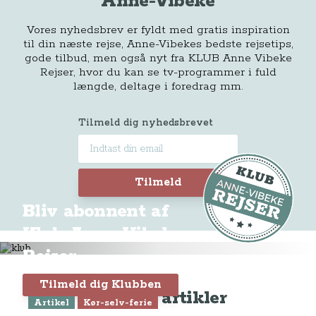
Anne-Vibeke
Vores nyhedsbrev er fyldt med gratis inspiration
til din næste rejse, Anne-Vibekes bedste rejsetips,
gode tilbud, men også nyt fra KLUB Anne Vibeke
Rejser, hvor du kan se tv-programmer i fuld
længde, deltage i foredrag mm.
Tilmeld dig nyhedsbrevet
Tilmeld
Bliv abonnent af
Klub Anne-Vibeke
Rejser
Tilmeld dig Klubben
Seneste artikler
Artikel
Kør-selv-ferie