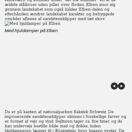
skibsværft og kommer under "det blå vidunder" en af de
ældste stålbroer uden piller over floden. Elben snor sig
gennem landskabet som også kaldes Elben-dalen og
efterhånden ændrer landskabet karakter og bebyggede
områder afløses af sandstensklipper med tæt skov.
Med hjuldamper på Elben
Du er på kanten af nationalparken Saksisk Schweiz. De
imponerende sandstensklipper skinner i forskellige farver og
er formet af vejr og vind. Sejlturen tager ca. fire timer og du
kan undervejs bestille både mad og drikke, inden
hjuldamperen lægger til i Königstein, hvor bussen venter.
De