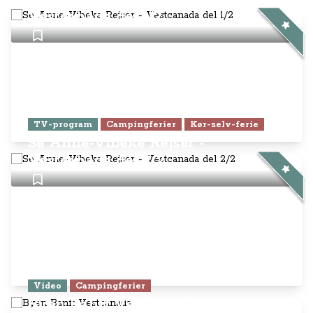
Vestcanada del 1/2
TV-program
Campingferier
Kør-selv-ferie
Se Anne-Vibeke Rejser -
Vestcanada del 2/2
Video
Campingferier
Byen Banff Vestcanada