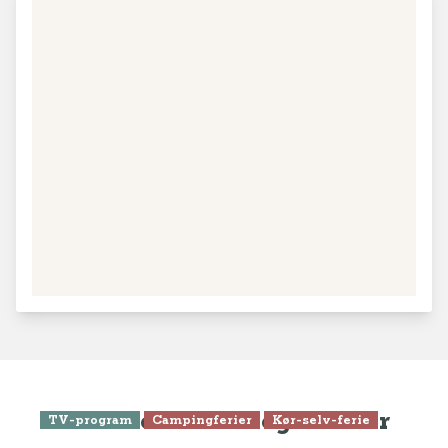
Seneste artikler og videoer
TV-program
Campingferier
Kør-selv-ferie
Se Anne-Vibeke Rejser -