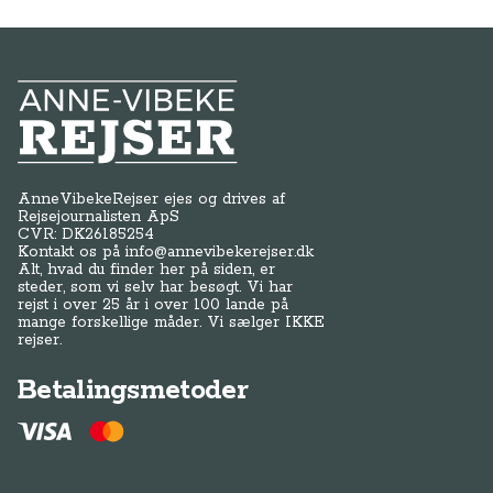
Anne-Vibeke Rejser
AnneVibekeRejser ejes og drives af
Rejsejournalisten ApS
CVR: DK
26185254
Kontakt os på
info@annevibekerejser.dk
Alt, hvad du finder her på siden, er
steder, som vi selv har besøgt. Vi har
rejst i over 25 år i over 100 lande på
mange forskellige måder. Vi sælger IKKE
rejser.
Betalingsmetoder