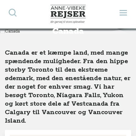
Søg
Åbn 
Anne-Vibeke Rejser
din genvej til store oplevelser
Destinationer
Nordamerika
Canada
Canada
Canada er et kæmpe land, med mange
spændende muligheder. Fra den hippe
storby Toronto til den ekstreme
ødemark, med den enestående natur, er
der noget for enhver smag. Vi har
besøgt Toronto, Niagara Falls, Yukon
og kørt store dele af Vestcanada fra
Calgary til Vancouver og Vancouver
Island.