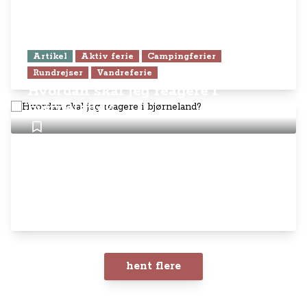
Artikel
Aktiv ferie
Campingferier
Rundrejser
Vandreferie
Hvordan skal jeg reagere i
bjørneland?
hent flere