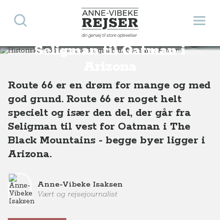
Søg
Åbn 
Anne-Vibeke Rejser
Historiske Route 66 fra
din genvej til store oplevelser
Destinationer
Nordamerika
USA
Historiske Route 66 fra Seligman til Oatman i Arizona
Seligman til Oatman i
Arizona
Route 66 er en drøm for mange og med
god grund. Route 66 er noget helt
specielt og især den del, der går fra
Seligman til vest for Oatman i The
Black Mountains - begge byer ligger i
Arizona.
Anne-Vibeke Isaksen
Vært og rejsejournalist