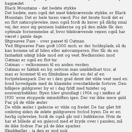
bagsædet.
Black Mountains - det bedste stykke
Det bedste, men også det mest tidskrævende stykke, er Black
Mountain. Det er hele turen værd.
For det første fordi det er
en flot naturoplevelse, men også fordi du kører på dårlig smal
vej, der snor sig gennem bakkerne og på den måde får den
optimale fornemmelse af, hvor tidskrævende rejsen også har
været i gamle dage.
Sitgreaves Pass - over passet til Oatman
Ved Sitgreaves Pass godt 1.000 moh. er der holdeplads, så du
kan komme ud af bilen eller autocamperen.
Her får du en
fantastisk udsigt både mod øst og vest. Nedkørslen mod
Oatman er også en flot tur.
Oatman – velkommen til en anden verden
Oatman er faktisk en by, selvom man umiddelbart tror, at
man er kommet til en filmkulisse eller en del af en
forlystelsespark.
Der er i den grad dømt det vilde vest med en
bred hovedgade med de klassiske overdækkede fortove. Den
tidligere guldgraver by er i dag fyldt med turister og
souvenirbutikker.
Byen blev grundlagt i 1906 og i midten af
1930´erne stoppede minedriften igen. Der var ikke mere guld.
Pas på de vilde æsler
De vilde æsler i gaderne er vilde og fredet. De har gået frit
omkring siden de sidste guldgravere forlod byen.
De er en
herlig oplevelse, fordi de også går ind i butikkerne.
Hvis de
har et billede af en gulerod med et kryds over i panden, må
de ikke fodres. Pas på de ikke sparker.
Skuddueller - ja den er god nok