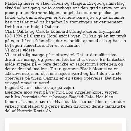
Pludselig hører vi skud, råben og skrigen.
En god gammeldag
skudduel er i gang og to cowboys er i den grad uenige om en
pose penge. Børnene kigger noget, da den ene pludselige
falder død om. Heldigvis er det hele bare sjov og de kommer
hen og taler med os bagefter. Jo stemningen er gennemført.
Det berømte hotel i Oatman
Clark Gable og Carole Lombard tilbragte deres bryllupsnat
18.3. 1939 på Oatman Hotel midt i byen.
Du
kan gå en tur rundt
på egen hånd på hotellet, der er holdt i gammel stil og har sin
hel egen atmosfære.
Der er restaurant.
Vi kører videre
Vi ser utrolig mange på motorcykel. Det er den ultimative
drøm for mange og giver en følelse af at cruise.
En fantastisk
måde at rejse på – bare der ikke er sandstorm i ørkenen, og
det er der ind imellem. Turen gennem Black Mountains er
tidkrævende, men det hele rejsen værd og klart den største
oplevelse på turen.
Oatman er en skæg oplevelse. Det hele
er også omvejen værd.
Bagdad Cafe – sidste stop på vejen
Længere mod vest på vej mod Los Angeles kører vi igen
væk fra Interstate for at besøge Bagdad Cafe. Her blev
filmen af samme navn til.
Hvis du ikke har set filmen, kan den
virkelig anbefales. Og gerne inden du kører denne fantastiske
del af Historic Route 66.