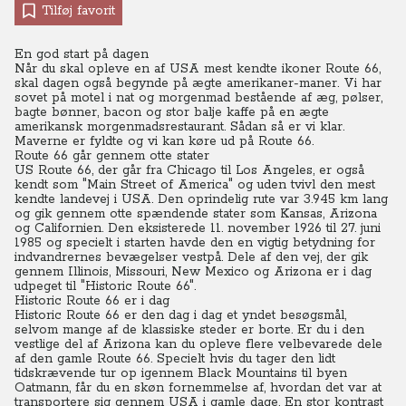
Tilføj favorit
En god start på dagen
Når du skal opleve en af USA mest kendte ikoner Route 66,
skal dagen også begynde på ægte amerikaner-maner.
Vi har
sovet på motel i nat og morgenmad bestående af æg, pølser,
bagte bønner, bacon og stor balje kaffe på en ægte
amerikansk morgenmadsrestaurant. Sådan så er vi klar.
Maverne er fyldte og vi kan køre ud på Route 66.
Route 66 går gennem otte stater
US Route 66, der går fra Chicago til Los Angeles, er også
kendt som "Main Street of America" og uden tvivl den mest
kendte landevej i USA.
Den oprindelig rute var 3.945 km lang
og gik gennem otte spændende stater som Kansas, Arizona
og Californien.
Den eksisterede 11. november 1926 til 27. juni
1985 og specielt i starten havde den en vigtig betydning for
indvandrernes bevægelser vestpå.
Dele af den vej, der gik
gennem Illinois, Missouri, New Mexico og Arizona er i dag
udpeget til "Historic Route 66".
Historic Route 66 er i dag
Historic Route 66 er den dag i dag et yndet besøgsmål,
selvom mange af de klassiske steder er borte. Er du i den
vestlige del af Arizona kan du opleve flere velbevarede dele
af den gamle Route 66.
Specielt hvis du tager den lidt
tidskrævende tur op igennem Black Mountains til byen
Oatmann, får du en skøn fornemmelse af, hvordan det var at
transportere sig gennem USA i gamle dage. En stor kontrast