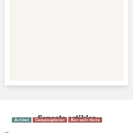
Seneste artikler
Artikel
Campingferier
Kør-selv-ferie
Komplet rejseguide - alt du skal