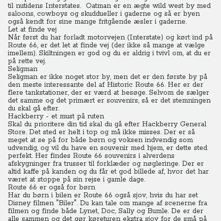
til nutidens Interstates.
Oatman er en ægte wild west by med
saloons, cowboys og skuddueller i gaderne og så er byen
også kendt for sine mange fritgående æsler i gaderne.
Let at finde vej
Når først du har forladt motorvejen (Interstate) og kørt ind på
Route 66, er det let at finde vej (der ikke så mange at vælge
imellem). Skiltningen er god og du er aldrig i tvivl om, at du er
på rette vej.
Seligman
Seligman er ikke noget stor by, men det er den første by på
den meste interessante del af Historic Route 66.
Her er der
flere tankstationer, der er værd at besøge.
Selvom de sælger
det samme og det primært er souvenirs, så er det stemningen
du skal gå efter.
Hackberry - et must på ruten
Skal du prioritere din tid skal du gå efter Hackberry General
Store. Det sted er helt i top og må ikke misses.
Der er så
meget at se på for både børn og voksen indvendig som
udvendig, og vil du have en souvenir med hjem, er dette sted
perfekt. Her findes Route 66 souvenirs i alverdens
afskygninger fra trusser til forklæder og nøgleringe.
Der er
altid kaffe på kanden og du får et god billede af, hvor det har
været at stoppe på sin rejse i gamle dage.
Route 66 er også for børn
Har du børn i bilen er Route 66 også sjov, hvis du har set
Disney filmen "Biler".
Du
kan tale om mange af scenerne fra
filmen og finde både Lynet, Doc, Sally og Bumle.
De er der
alle sammen og det gør køreturen ekstra sjov for de små på