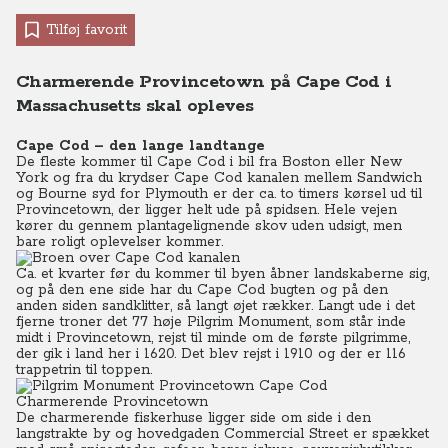
Tilføj favorit
Charmerende Provincetown på Cape Cod i
Massachusetts skal opleves
Cape Cod – den lange landtange
De fleste kommer til Cape Cod i bil fra Boston eller New
York og fra du krydser Cape Cod kanalen mellem Sandwich
og Bourne syd for Plymouth er der ca. to timers kørsel ud til
Provincetown, der ligger helt ude på spidsen. Hele vejen
kører du gennem plantagelignende skov uden udsigt, men
bare roligt oplevelser kommer.
Ca. et kvarter før du kommer til byen åbner landskaberne sig,
og på den ene side har du Cape Cod bugten og på den
anden siden sandklitter, så langt øjet rækker. Langt ude i det
fjerne troner det 77 høje Pilgrim Monument, som står inde
midt i Provincetown, rejst til minde om de første pilgrimme,
der gik i land her i 1620. Det blev rejst i 1910 og der er 116
trappetrin til toppen.
Charmerende Provincetown
De charmerende fiskerhuse ligger side om side i den
langstrakte by og hovedgaden Commercial Street er spækket