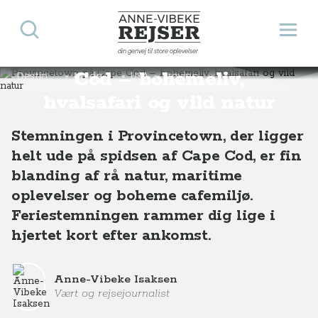
Søg
Åbn 
Anne-Vibeke Rejser
Provincetown på Cape
din genvej til store oplevelser
Cod – bohemeliv,
Destinationer
Nordamerika
USA
Provincetown på Cape Cod – bohemeliv, hvalsafari og vild natur
hvalsafari og vild natur
Stemningen i Provincetown, der ligger
helt ude på spidsen af Cape Cod, er fin
blanding af rå natur, maritime
oplevelser og boheme cafemiljø.
Feriestemningen rammer dig lige i
hjertet kort efter ankomst.
Anne-Vibeke Isaksen
Vært og rejsejournalist