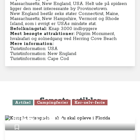
Massachusetts,
New England, USA. Helt ude på spidsen
ligger den mest interessante by Provincetown.
New England består seks stater
Connecticut, Maine,
Massachusetts, New Hampshire, Vermont og Rhode
Island, som i øvrigt er USAs mindste stat.
Befolkningstal:
Knap 3.000 indbyggere
Mest besøgte attraktioner:
Pilgrim Monument,
hvalsafari og solnedgang ved Herring Cove Beach
Mere information:
Turistinformation: USA
Turistinformation: New England
Turistinformation: Cape Cod
Seneste artikler
Artikel
Campingferier
Kør-selv-ferie
Komplet rejseguide - alt du skal
opleve i Florida