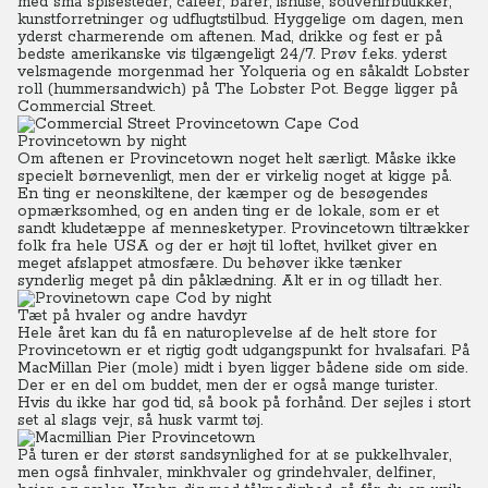
med små spisesteder, cafeer, barer, ishuse, souvenirbutikker,
kunstforretninger og udflugtstilbud. Hyggelige om dagen, men
yderst charmerende om aftenen. Mad, drikke og fest er på
bedste amerikanske vis tilgængeligt 24/7. Prøv f.eks. yderst
velsmagende morgenmad her Yolqueria og en såkaldt Lobster
roll (hummersandwich) på The Lobster Pot. Begge ligger på
Commercial Street.
Provincetown by night
Om aftenen er Provincetown noget helt særligt. Måske ikke
specielt børnevenligt, men der er virkelig noget at kigge på.
En ting er neonskiltene, der kæmper og de besøgendes
opmærksomhed, og en anden ting er de lokale, som er et
sandt kludetæppe af mennesketyper. Provincetown tiltrækker
folk fra hele USA og der er højt til loftet, hvilket giver en
meget afslappet atmosfære. Du behøver ikke tænker
synderlig meget på din påklædning. Alt er in og tilladt her.
Tæt på hvaler og andre havdyr
Hele året kan du få en naturoplevelse af de helt store for
Provincetown er et rigtig godt udgangspunkt for hvalsafari. På
MacMillan Pier (mole) midt i byen ligger bådene side om side.
Der er en del om buddet, men der er også mange turister.
Hvis du ikke har god tid, så book på forhånd. Der sejles i stort
set al slags vejr, så husk varmt tøj.
På turen er der størst sandsynlighed for at se pukkelhvaler,
men også finhvaler, minkhvaler og grindehvaler, delfiner,