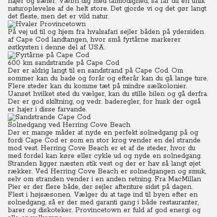
hajer og sæler. Væbn dig med tålmodighed, så får du en unik
naturoplevelse af de helt store. Det gjorde vi og det gør langt
det fleste, men det er vild natur.
På vej ud til og hjem fra hvalsafari sejler båden på ydersiden
af Cape Cod landtangen, hvor små fyrtårne markerer
østkysten i denne del af USA.
600 km sandstrande på Cape Cod
Der er aldrig langt til en sandstrand på Cape Cod. Om
sommer kan du bade og forår og efterår kan du gå lange ture.
Flere steder kan du komme tæt på mindre sælkolonier.
Uanset hvilket sted du vælger, kan du stille bilen og gå derfra.
Der er god skiltning, og vedr. baderegler, for husk der også
er hajer i disse farvande.
Solnedgang ved Herring Cove Beach
Der er mange måder at nyde en perfekt solnedgang på og
fordi Cape Cod er som en stor krog vender en del strande
mod vest. Herring Cove Beach er et af de steder, hvor du
med fordel kan køre eller cykle ud og nyde en solnedgang.
Stranden ligger næsten stik vest og der er hav så langt øjet
rækker. Ved Herring Cove Beach er solnedgangen og smuk,
selv om stranden vender i en anden retning. Fra MacMillan
Pier er der flere både, der sejler aftenture sidst på dagen.
Flest i højsæsonen. Vælger du at tage ind til byen efter en
solnedgang, så er der med garanti gang i både restauranter,
barer og diskoteker. Provincetown er fuld af god energi og