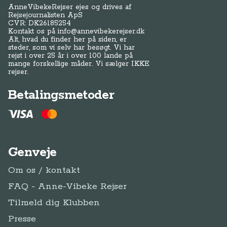
AnneVibekeRejser ejes og drives af
Rejsejournalisten ApS
CVR: DK
26185254
Kontakt os på
info@annevibekerejser.dk
Alt, hvad du finder her på siden, er
steder, som vi selv har besøgt. Vi har
rejst i over 25 år i over 100 lande på
mange forskellige måder. Vi sælger IKKE
rejser.
Betalingsmetoder
Genveje
Om os / kontakt
FAQ - Anne-Vibeke Rejser
Tilmeld dig Klubben
Presse