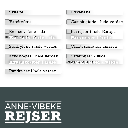
Skiferie
Cykelferie
Vandreferie
Campingferie i
hele verden
Kør-selv-ferie - du
Busrejser i hele
bestemmer vejen
Europa
Storbyferie i hele
Charterferie for
verden
familien
Krydstogter i hele
Safarirejser - vilde
verden
rejseoplevelser
Rundrejser i hele
verden
Anne-Vibeke Rejser