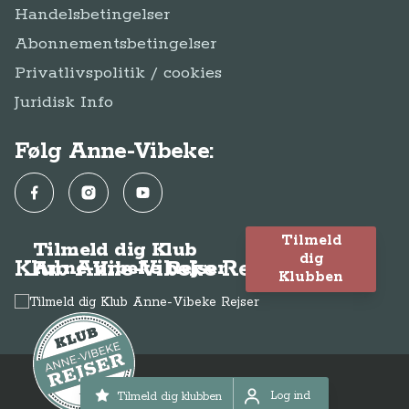
Handelsbetingelser
Abonnementsbetingelser
Privatlivspolitik / cookies
Juridisk Info
Følg Anne-Vibeke:
Facebook
Instagram
YouTube
Tilmeld
Tilmeld dig Klub
dig
Klub Anne-Vibeke Rejser
Anne-Vibeke Rejser
Klubben
© Anne-Vibeke Rejser
2026
Log ind
Tilmeld dig klubben
Log ind