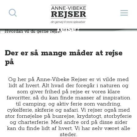
Søg
Åbn 
Hvordan vil du gerne
Anne-Vibeke Rejser
din genvej til store oplevelser
rejse?
Vælg mellem flere forskellige populære
rejseformer her på portalen.
Der er så mange måder at rejse
på
Og her på Anne-Vibeke Rejser er vi vilde med
lidt af hvert. Alt hvad der foregår i naturen og
som giver frihed på rejse er vores klare
favoritter, så du kan finde masser af inspiration
til camping, og aktiv ferie som vandring,
cykelferie, skiferie og safari. Vi rejser også med
stor fornøjelse på busrejse, krydstogt, storbyferie
og charterferie. Med andre ord på disse sider
kan du finde lidt af hvert. Vi har selv været alle
steder.