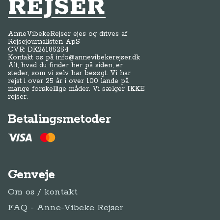
Anne-Vibeke Rejser
AnneVibekeRejser ejes og drives af
Rejsejournalisten ApS
CVR: DK
26185254
Kontakt os på
info@annevibekerejser.dk
Alt, hvad du finder her på siden, er
steder, som vi selv har besøgt. Vi har
rejst i over 25 år i over 100 lande på
mange forskellige måder. Vi sælger IKKE
rejser.
Betalingsmetoder
Genveje
Om os / kontakt
FAQ - Anne-Vibeke Rejser