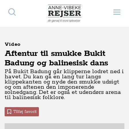
Søg
Åbn 
Anne-Vibeke Rejser
din genvej til store oplevelser
Video
Aftentur til smukke Bukit
Badung og balinesisk dans
På Bukit Badung går klipperne lodret ned i
havet. Du kan gå en lang tur langs
klippekanten og nyde den smukke udsigt
og om aftenen den imponerende
solnedgang. Det er også et udendørs arena
til balinesisk folklore.
Tilføj favorit