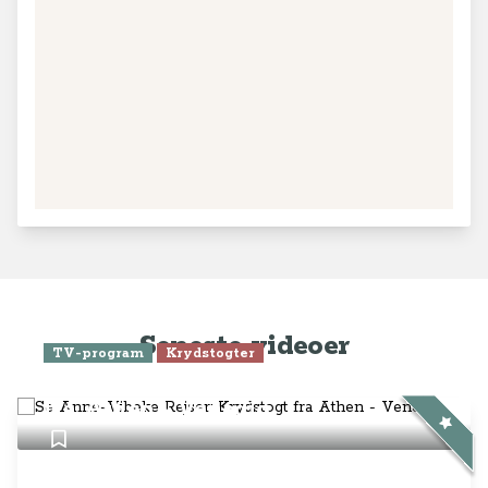
Seneste videoer
TV-program
Krydstogter
Se Anne-Vibeke Rejser: Krydstogt
fra Athen - Venedig