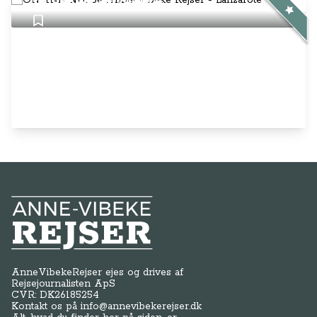
Rejser - Lanzarote
Anne-Vibeke Rejser
AnneVibekeRejser ejes og drives af
Rejsejournalisten ApS
CVR: DK
26185254
Kontakt os på
info@annevibekerejser.dk