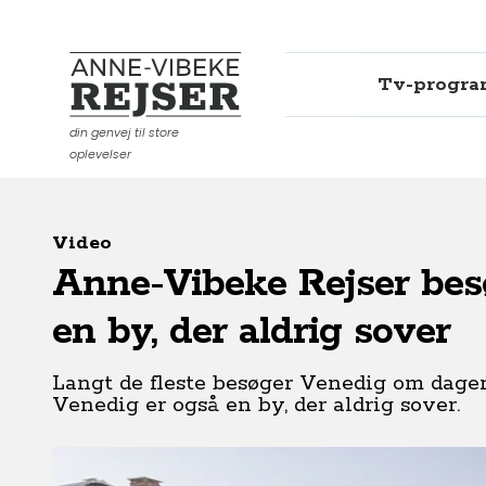
Tv-progr
Anne-Vibeke Rejser
din genvej til store
oplevelser
Video
Anne-Vibeke Rejser bes
en by, der aldrig sover
Langt de fleste besøger Venedig om dage
Venedig er også en by, der aldrig sover.