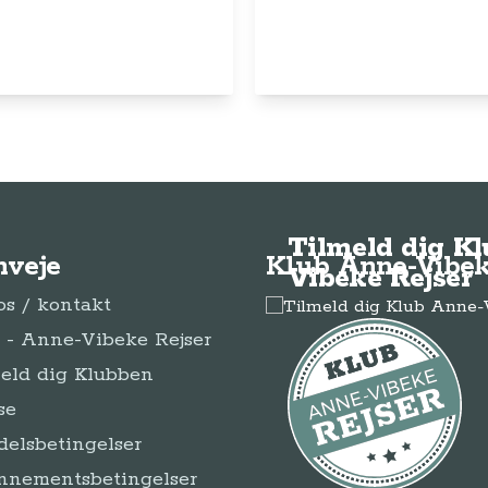
© Anne-Vibeke Rejser
2026