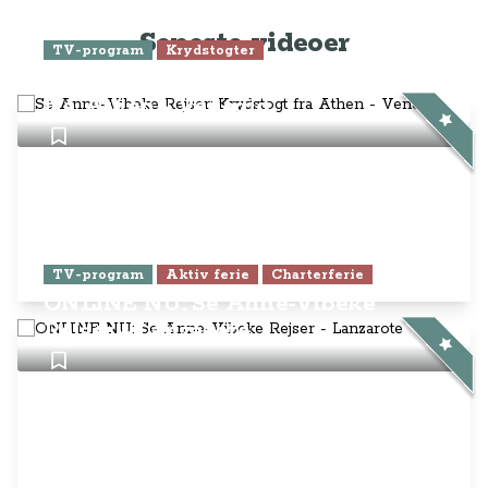
Seneste videoer
TV-program
Krydstogter
Se Anne-Vibeke Rejser: Krydstogt
fra Athen - Venedig
TV-program
Aktiv ferie
Charterferie
ONLINE NU: Se Anne-Vibeke
Rejser - Lanzarote