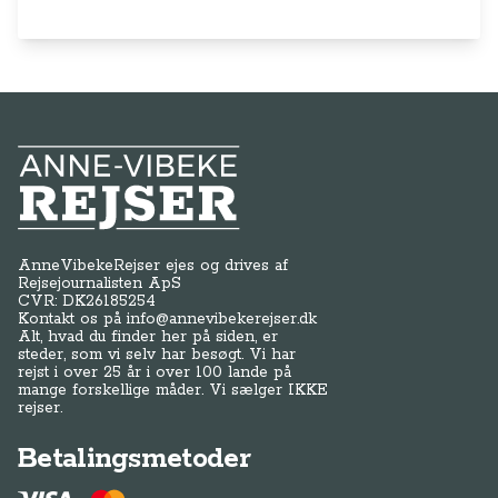
Anne-Vibeke Rejser
AnneVibekeRejser ejes og drives af
Rejsejournalisten ApS
CVR: DK
26185254
Kontakt os på
info@annevibekerejser.dk
Alt, hvad du finder her på siden, er
steder, som vi selv har besøgt. Vi har
rejst i over 25 år i over 100 lande på
mange forskellige måder. Vi sælger IKKE
rejser.
Betalingsmetoder