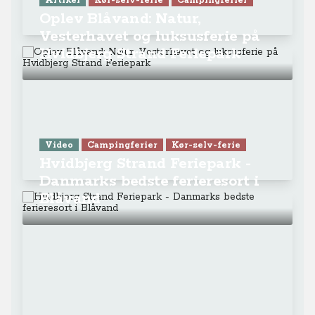
Artikel
Kør-selv-ferie
Campingferier
Oplev Blåvand: Natur,
Vesterhavet og luksusferie på
Hvidbjerg Strand Feriepark
Video
Campingferier
Kør-selv-ferie
Hvidbjerg Strand Feriepark -
Danmarks bedste ferieresort i
Blåvand