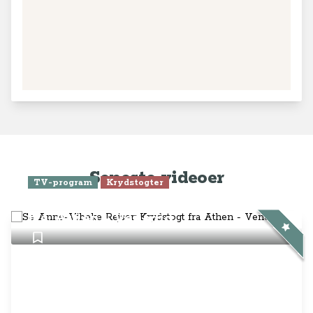
Seneste videoer
TV-program
Krydstogter
Se Anne-Vibeke Rejser: Krydstogt
fra Athen - Venedig