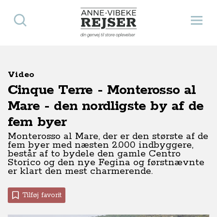
Søg
Åbn 
Anne-Vibeke Rejser
din genvej til store oplevelser
Video
Cinque Terre - Monterosso al
Mare - den nordligste by af de
fem byer
Monterosso al Mare, der er den største af de
fem byer med næsten 2.000 indbyggere,
består af to bydele den gamle Centro
Storico og den nye Fegina og førstnævnte
er klart den mest charmerende.
Tilføj favorit