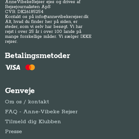
AnneVibekeRejser ejes og drives af
Rejsejournalisten ApS
CVR: DK
26185254
Kontakt os på
info@annevibekerejser.dk
Alt, hvad du finder her på siden, er
steder, som vi selv har besøgt. Vi har
rejst i over 25 år i over 100 lande på
mange forskellige måder. Vi sælger IKKE
rejser.
Betalingsmetoder
Genveje
Om os / kontakt
FAQ - Anne-Vibeke Rejser
Tilmeld dig Klubben
Presse