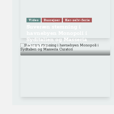
Se Anne-Vibeke Rejser: Krydstogt f
Venedig
Ge
Anne-Vibeke Rejser