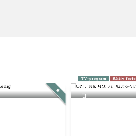
s / kontakt
- Anne-Vibeke Rejser
eld dig Klubben
se
elsbetingelser
nnementsbetingelser
atlivspolitik / cookies
disk Info
g Anne-Vibeke:
ebook
Instagram
YouTube
© Anne-Vibeke Rejser
2026