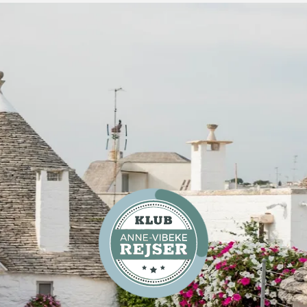
Video
Kør-selv-ferie
Gå ikke glip af Syditaliens
helt stor attraktion -
imponerende Castel del
Monte
Video
Kør-selv-ferie
Hovedbyen Bari i Apulien i
Syditalien overrasker alle,
der kommer på besøg