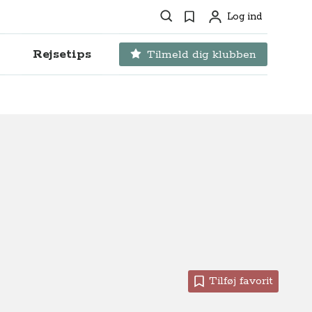
Søg
Favoritter
Log ind
Profil
Rejsetips
Tilmeld dig klubben
Tilføj favorit