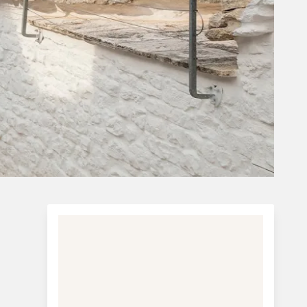
i den italienske støvle. Den grænser op til
regionerne: Molise mod nord, Campania
mod vest, og Basilicata mod sydvest.
Hovedstad:
Bari
Befolkningstal:
Ca. 4mio.
Areal:
Ca. 19.345 km²
Afstand fra Danmark:
Ca. 2.200 (Dansk
tyske grænse ved Padborg)
Mest besøgte steder:
Byerne Bari, Trani,
Monopoli, Orvieto, Alberobello, Trullihuse,
Gargano-halvøen
Mere information:
Turistinformation: Italien
Oplev Italien på en busrejse: Riis Rejser