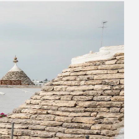
Fakta om Italien - Apulien
Apulien - Puglia på italiensk - er en region i
det sydøstlige Italien og udgør hele "hælen"