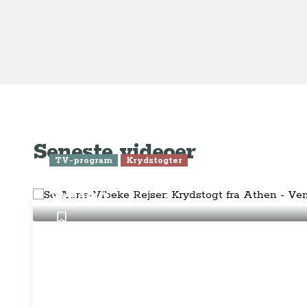
Om o
FAQ 
AnneVibekeRejser ejes og drives af
Tilm
Rejsejournalisten ApS
CVR: DK
26185254
Pres
Kontakt os på
info@annevibekerejser.dk
Alt, hvad du finder her på siden, er
Hand
steder, som vi selv har besøgt. Vi har
rejst i over 25 år i over 100 lande på
Abo
mange forskellige måder. Vi sælger IKKE
rejser.
Priv
Juri
Betalingsmetoder
Føl
Fac