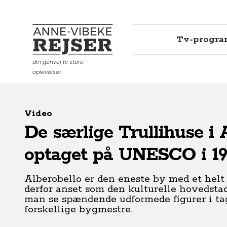
Tv-progr
Anne-Vibeke Rejser
din genvej til store
oplevelser
Video
De særlige Trullihuse i A
optaget på UNESCO i 19
Alberobello er den eneste by med et helt 
derfor anset som den kulturelle hovedsta
man se spændende udformede figurer i ta
forskellige bygmestre.