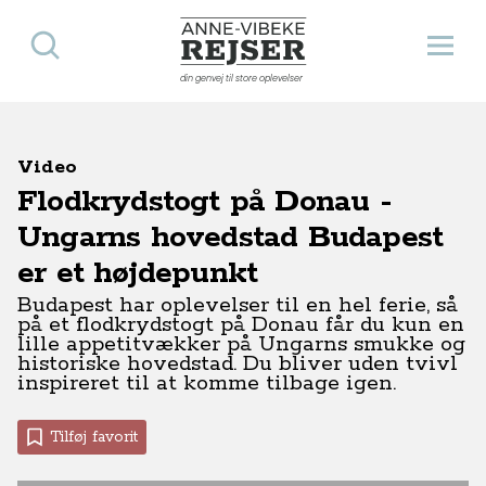
Søg
Åbn 
Anne-Vibeke Rejser
din genvej til store oplevelser
Video
Flodkrydstogt på Donau -
Ungarns hovedstad Budapest
er et højdepunkt
Budapest har oplevelser til en hel ferie, så
på et flodkrydstogt på Donau får du kun en
lille appetitvækker på Ungarns smukke og
historiske hovedstad. Du bliver uden tvivl
inspireret til at komme tilbage igen.
Tilføj favorit