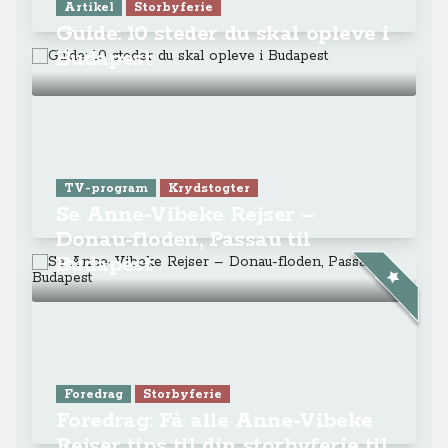
Artikel
Storbyferie
Guide: 10 steder du skal opleve i
Budapest
TV-program
Krydstogter
Se Anne-Vibeke Rejser –
Donau-floden, Passau til
Budapest
Foredrag
Storbyferie
Foredrag: Få alle Anne-Vibeke
Rejser tips til din storbyferie til