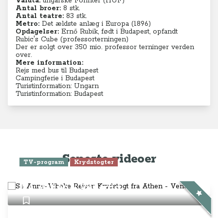
Valuta:
ungarske Forinter (HUF)
Antal broer:
8 stk.
Antal teatre:
83 stk.
Metro:
Det ældste anlæg i Europa (1896)
Opdagelser:
Ernő Rubik, født i Budapest, opfandt
Rubic's Cube (professorterningen)
Der er solgt over 350 mio. professor terninger verden
over.
Mere information:
Rejs med bus til Budapest
Campingferie i Budapest
Turistinformation: Ungarn
Turistinformation: Budapest
Seneste videoer
TV-program
Krydstogter
Se Anne-Vibeke Rejser: Krydstogt
fra Athen - Venedig