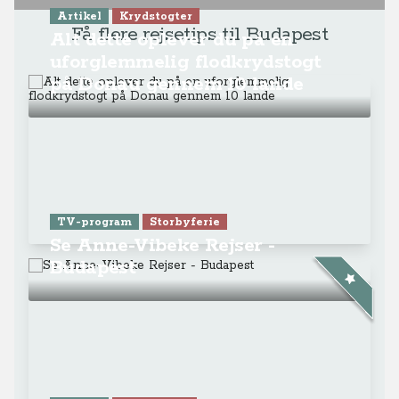
Artikel
Krydstogter
Få flere rejsetips til Budapest
Alt dette oplever du på en
uforglemmelig flodkrydstogt
på Donau gennem 10 lande
TV-program
Storbyferie
Se Anne-Vibeke Rejser -
Budapest