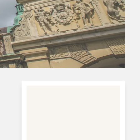
Charterferie
ne-Vibeke Rejser - Lanzarote