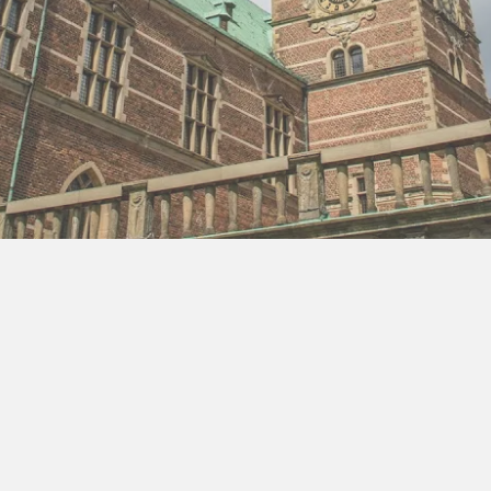
ra Athen -
TV-program
Aktiv ferie
ONLINE NU: Se An