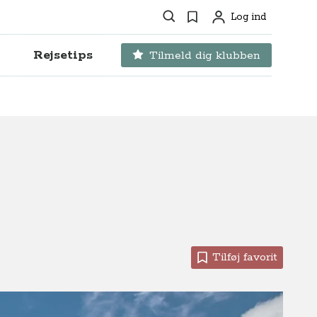
Søg
Favoritter
Log ind
Profil
Rejsetips
Tilmeld dig klubben
Tilføj favorit