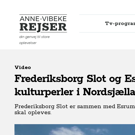
Tv-progr
Anne-Vibeke Rejser
din genvej til store
oplevelser
Video
Frederiksborg Slot og E
kulturperler i Nordsjæll
Frederiksborg Slot er sammen med Esrum 
skal opleves.