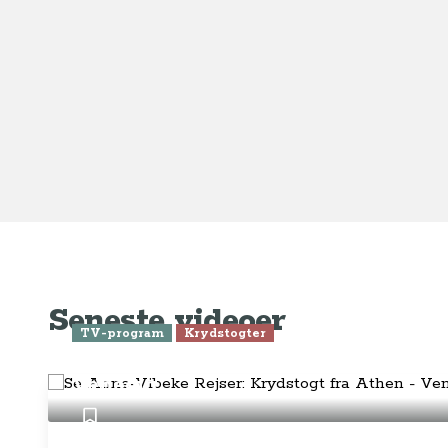
Ge
Anne-Vibeke Rejser
Om o
FAQ 
AnneVibekeRejser ejes og drives af
Tilm
Rejsejournalisten ApS
CVR: DK
26185254
Pres
Kontakt os på
info@annevibekerejser.dk
Alt, hvad du finder her på siden, er
Hand
steder, som vi selv har besøgt. Vi har
rejst i over 25 år i over 100 lande på
Abo
mange forskellige måder. Vi sælger IKKE
rejser.
Priv
Juri
Betalingsmetoder
Føl
Fac