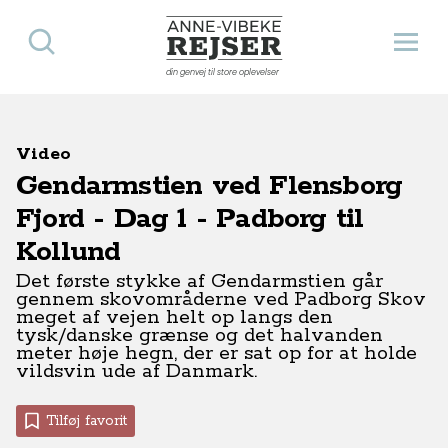
Søg
Åbn 
Anne-Vibeke Rejser
din genvej til store oplevelser
Video
Gendarmstien ved Flensborg
Fjord - Dag 1 - Padborg til
Kollund
Det første stykke af Gendarmstien går
gennem skovområderne ved Padborg Skov
meget af vejen helt op langs den
tysk/danske grænse og det halvanden
meter høje hegn, der er sat op for at holde
vildsvin ude af Danmark.
Tilføj favorit