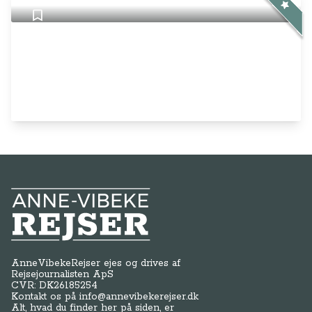
Anne-Vibeke Rejser
AnneVibekeRejser ejes og drives af
Rejsejournalisten ApS
CVR: DK
26185254
Kontakt os på
info@annevibekerejser.dk
Alt, hvad du finder her på siden, er