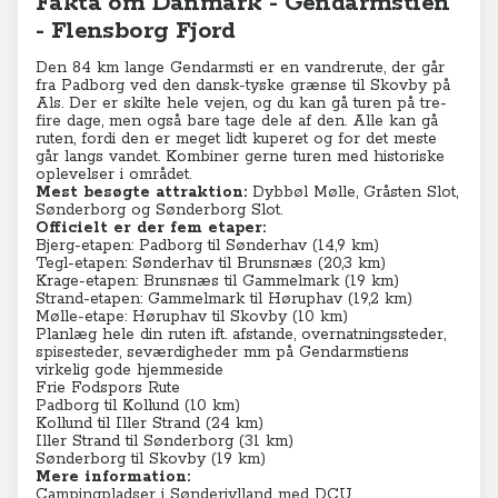
Fakta om Danmark - Gendarmstien
- Flensborg Fjord
Den 84 km lange Gendarmsti er en vandrerute, der går
fra Padborg ved den dansk-tyske grænse til Skovby på
Als. Der er skilte hele vejen, og du kan gå turen på tre-
fire dage, men også bare tage dele af den. Alle kan gå
ruten, fordi den er meget lidt kuperet og for det meste
går langs vandet. Kombiner gerne turen med historiske
oplevelser i området.
Mest besøgte attraktion:
Dybbøl Mølle, Gråsten Slot,
Sønderborg og Sønderborg Slot.
Officielt er der fem etaper:
Bjerg-etapen: Padborg til Sønderhav (14,9 km)
Tegl-etapen: Sønderhav til Brunsnæs (20,3 km)
Krage-etapen: Brunsnæs til Gammelmark (19 km)
Strand-etapen: Gammelmark til Høruphav (19,2 km)
Mølle-etape: Høruphav til Skovby (10 km)
Planlæg hele din ruten ift. afstande, overnatningssteder,
spisesteder, seværdigheder mm på
Gendarmstiens
virkelig gode hjemmeside
Frie Fodspors Rute
Padborg til Kollund (10 km)
Kollund til Iller Strand (24 km)
Iller Strand til Sønderborg (31 km)
Sønderborg til Skovby (19 km)
Mere information:
Campingpladser i Sønderjylland med DCU