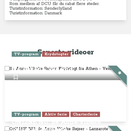
Som medlem af DCU får du rabat flere steder.
Turistinformation: Sønderlylland
Turistinformation: Danmark
Seneste videoer
TV-program
Krydstogter
Se Anne-Vibeke Rejser: Krydstogt
fra Athen - Venedig
TV-program
Aktiv ferie
Charterferie
ONLINE NU: Se Anne-Vibeke
Rejser - Lanzarote