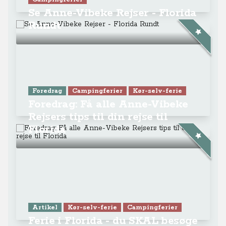
Florida
Artikel
Kør-selv-ferie
Campingferier
Ferie i Florida - du SKAL besøge
The Keys og Key West