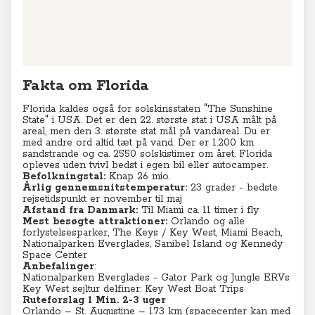
opleves uden tvivl bedst i egen bil eller autocamper.
Befolkningstal:
Knap 26 mio.
Årlig gennemsnitstemperatur:
23 grader - bedste
rejsetidspunkt er november til maj
Afstand fra Danmark:
Til Miami ca. 11 timer i fly
Mest besøgte attraktioner:
Orlando og alle
forlystelsesparker, The Keys / Key West, Miami Beach,
Nationalparken Everglades, Sanibel Island og Kennedy
Space Center
Anbefalinger
:
Nationalparken Everglades -
Gator Park
og
Jungle ERVs
Key West sejltur delfiner:
Key West Boat Trips
Ruteforslag 1 Min. 2-3 uger
Orlando – St. Augustine – 173 km (spacecenter kan med
fordel tages på vejen nordpå med St. Augustine)
St. Augustine – Kennedy Space 184 km
Kennedy Space – Miami 359 km
Miami – Key West 260
Kennedy Space – Sanibel Island 391 km
Sanibel – Everglades - Key West 501
Key West - Miami 260
Rute 2 Min. 2 uger
Orlando – Sanibel 315 km
Sanibel – Everglades - Key West 501
Key West – Miami 260
Key West - Miami 260
Mere information:
Turistinformation: USA