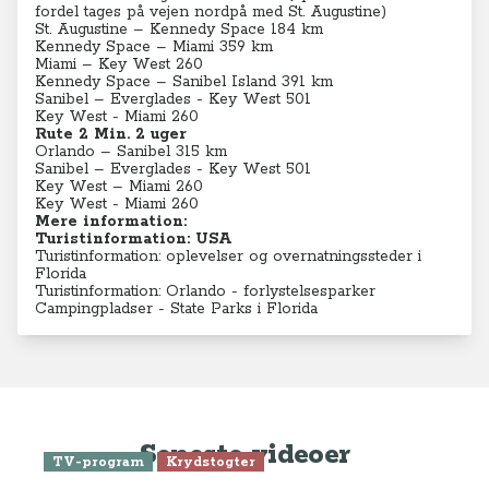
Turistinformation: oplevelser og overnatningssteder i
Florida
Turistinformation: Orlando - forlystelsesparker
Campingpladser - State Parks i Florida
Seneste videoer
TV-program
Krydstogter
Se Anne-Vibeke Rejser: Krydstogt
fra Athen - Venedig
TV-program
Aktiv ferie
Charterferie
ONLINE NU: Se Anne-Vibeke
Rejser - Lanzarote