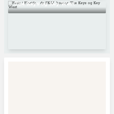
+
−
Leaflet
|
© MapTiler
© OpenStreetMap contributors
Fakta om Florida
Florida kaldes også for solskinsstaten "The Sunshine
State" i USA. Det er den 22. største stat i USA målt på
areal, men den 3. største stat mål på vandareal. Du er
med andre ord altid tæt på vand. Der er 1.200 km
sandstrande og ca. 2550 solskistimer om året. Florida