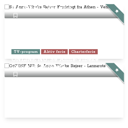
Anne-Vibeke Rejser
AnneVibekeRejser ejes og drives af
Rejsejournalisten ApS
CVR: DK
26185254
Kontakt os på
info@annevibekerejser.dk
Alt, hvad du finder her på siden, er