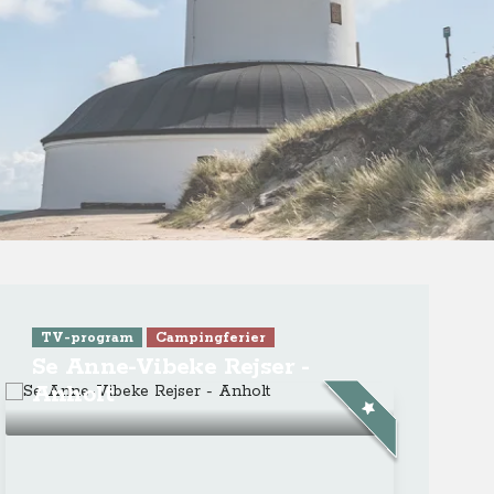
ra Athen -
TV-program
Aktiv ferie
ONLINE NU: Se An