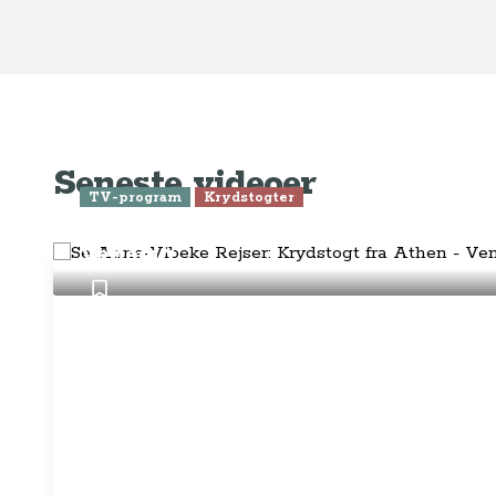
AnneVibekeRejser ejes og drives af
Tilm
Rejsejournalisten ApS
CVR: DK
26185254
Pres
Kontakt os på
info@annevibekerejser.dk
Alt, hvad du finder her på siden, er
Hand
steder, som vi selv har besøgt. Vi har
rejst i over 25 år i over 100 lande på
Abo
mange forskellige måder. Vi sælger IKKE
rejser.
Priv
Juri
Betalingsmetoder
Føl
Fac