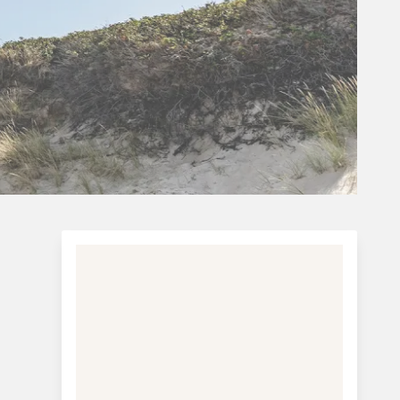
Befolkningstal:
Ca. 150
Areal:
Ca. 22 km²
Mest besøgte attraktion:
Anholt havn,
Anholt by, naturområdet Ørken, Totten og
Anholt Fyr, Sønderbjerg og Nordbjerg og
et væld af skønne strande.
Mere information:
Turistinformation: Anholt
Færge til Anholt
Turistinformation: Danmark
Charterferie
ne-Vibeke Rejser - Lanzarote