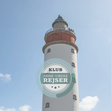
TV-program
Campingferier
Se Anne-Vibeke Rejser -
Anholt