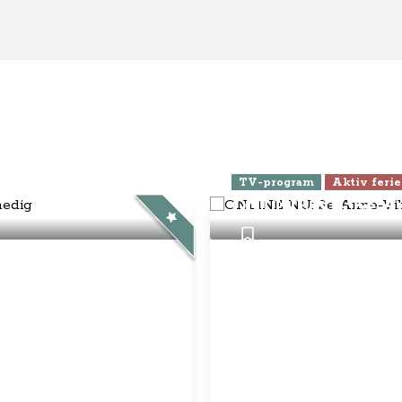
eld dig Klubben
se
elsbetingelser
nnementsbetingelser
atlivspolitik / cookies
disk Info
g Anne-Vibeke:
ebook
Instagram
YouTube
© Anne-Vibeke Rejser
2026