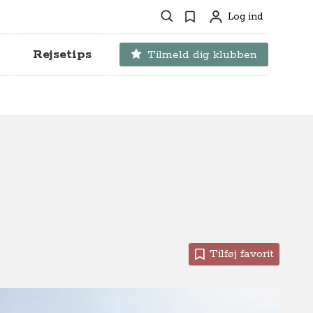
Søg
Favoritter
Log ind
Profil
Rejsetips
Tilmeld dig klubben
Tilføj favorit