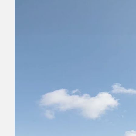
Artikel
Kør-selv-ferie
Campingferier
Få flere rejsetips til Anholt
Øferie på vidunderlige
Anholt - Danmarks mest
isolerede ø