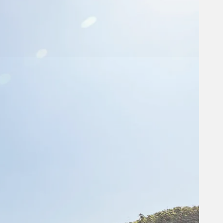
Fakta om Danmark - Anholt
Anholt er blot en lille plet på kortet ude
midt i Kattegat – næsten midt i mellem
næsespidsen på Djursland og den svenske
vestkyst. Anholt er 11 km lang og 6 km
bred.