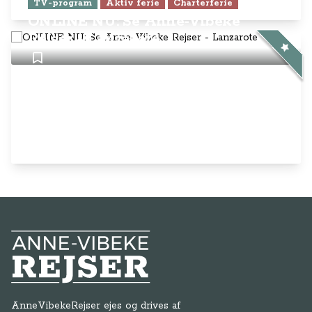
TV-program
Aktiv ferie
Charterferie
ONLINE NU: Se Anne-Vibeke
Rejser - Lanzarote
Anne-Vibeke Rejser
AnneVibekeRejser ejes og drives af