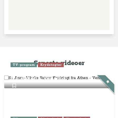
Seneste videoer
TV-program
Krydstogter
Se Anne-Vibeke Rejser: Krydstogt
fra Athen - Venedig