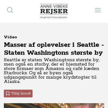
Søg
Åbn 
Anne-Vibeke Rejser
din genvej til store oplevelser
Video
Masser af oplevelser i Seattle -
Staten Washingtons største by
Seattle er staten Washingtons største by,
men også en storby, der er hjemsted for
store firmaer som Amazon og café kæden
Starbucks. Og så er byen også
udgangspunkt for mange krydstogter til
Alaska.
Tilføj favorit