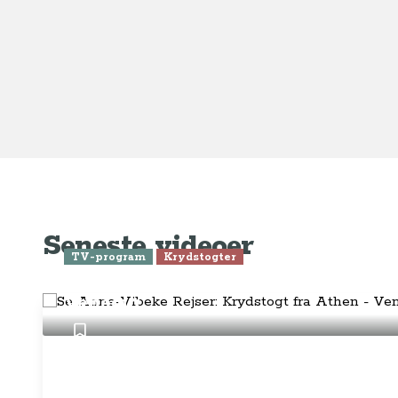
Ge
Anne-Vibeke Rejser
Om o
FAQ 
AnneVibekeRejser ejes og drives af
Tilm
Rejsejournalisten ApS
CVR: DK
26185254
Pres
Kontakt os på
info@annevibekerejser.dk
Alt, hvad du finder her på siden, er
Hand
steder, som vi selv har besøgt. Vi har
rejst i over 25 år i over 100 lande på
Abo
mange forskellige måder. Vi sælger IKKE
rejser.
Priv
Juri
Betalingsmetoder
Føl
Fac