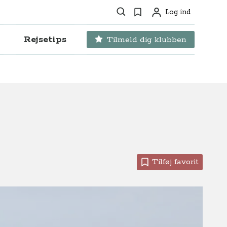
Søg
Favoritter
Log ind
Profil
Rejsetips
Tilmeld dig klubben
Tilføj favorit