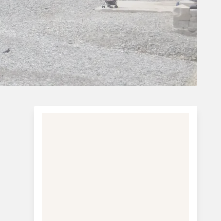
Charterferie
ne-Vibeke Rejser - Lanzarote