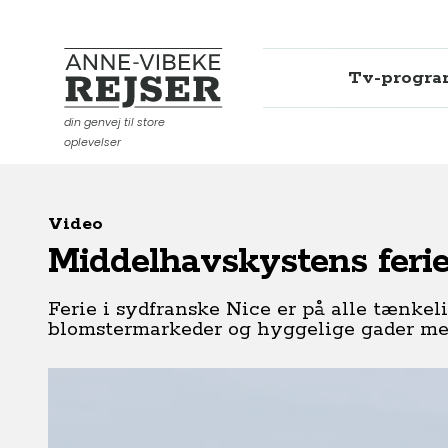
Tv-progr
Anne-Vibeke Rejser
din genvej til store
oplevelser
Video
Middelhavskystens ferie
Ferie i sydfranske Nice er på alle tænkel
blomstermarkeder og hyggelige gader med 