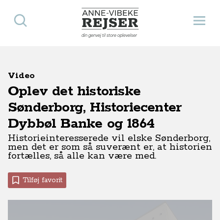
Søg
Åbn 
Anne-Vibeke Rejser
din genvej til store oplevelser
Video
Oplev det historiske
Sønderborg, Historiecenter
Dybbøl Banke og 1864
Historieinteresserede vil elske Sønderborg,
men det er som så suverænt er, at historien
fortælles, så alle kan være med.
Tilføj favorit