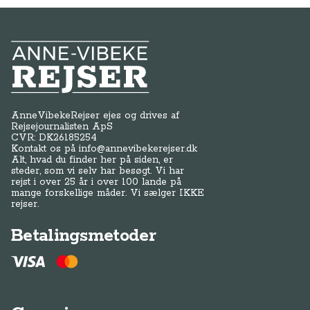
Anne-Vibeke Rejser
AnneVibekeRejser ejes og drives af
Rejsejournalisten ApS
CVR: DK
26185254
Kontakt os på
info@annevibekerejser.dk
Alt, hvad du finder her på siden, er
steder, som vi selv har besøgt. Vi har
rejst i over 25 år i over 100 lande på
mange forskellige måder. Vi sælger IKKE
rejser.
Betalingsmetoder