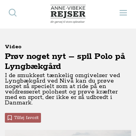
Søg
Åbn 
Anne-Vibeke Rejser
din genvej til store oplevelser
Video
Prøv noget nyt – spil Polo på
Lyngbækgård
I de smukkest tænkelig omgivelser ved
Lyngbækgård ved Nivå kan du prøve
noget så specielt som at ride på en
veldresseret polohest og prøve kræfter
med en sport, der ikke er så udbredt i
Danmark.
Tilføj favorit