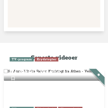
Seneste videoer
TV-program
Krydstogter
Se Anne-Vibeke Rejser: Krydstogt
fra Athen - Venedig