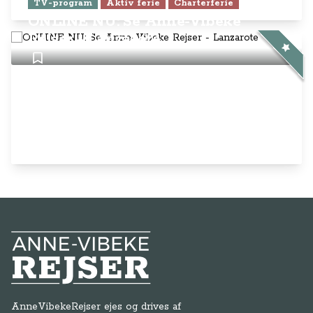
TV-program
Aktiv ferie
Charterferie
ONLINE NU: Se Anne-Vibeke
Rejser - Lanzarote
Anne-Vibeke Rejser
AnneVibekeRejser ejes og drives af