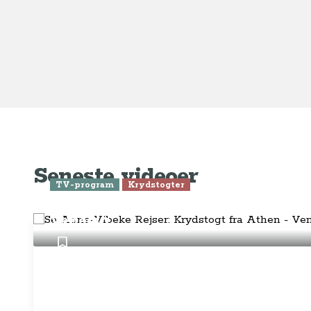
Anne-Vibeke Rejser
Om o
FAQ 
AnneVibekeRejser ejes og drives af
Tilm
Rejsejournalisten ApS
CVR: DK
26185254
Pres
Kontakt os på
info@annevibekerejser.dk
Alt, hvad du finder her på siden, er
Hand
steder, som vi selv har besøgt. Vi har
rejst i over 25 år i over 100 lande på
Abo
mange forskellige måder. Vi sælger IKKE
rejser.
Priv
Juri
Betalingsmetoder
Føl
Fac