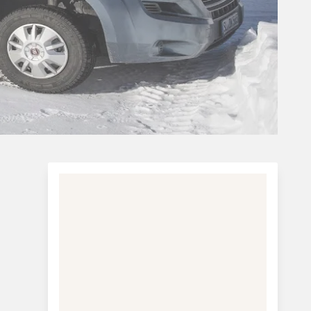
Oslo. Der er 600 km fra København til
Oslo, men du kan også sejle fra København,
Frederikshavn og Hirtshal til Norge.
Andre aktiviteter i
Trysil:
Langrend,
kanefart med Trysil
hestecenter
,
hundeslæde med Mountain
Kings
Gode spisesteder:
Kort og godt
,
Kveik på
Hotel Trysil
og
Chill Bowl & Dine
Campingpladser:
Sæteråsen Hytter og
Camping
,
Trysilelva Camping
og
Trysil
Hyttegrend & Camping
Mere information:
Turistinformation: Norge
Turistinformation: Trysil - Her finder du
også hoteller og hytter i Trysil