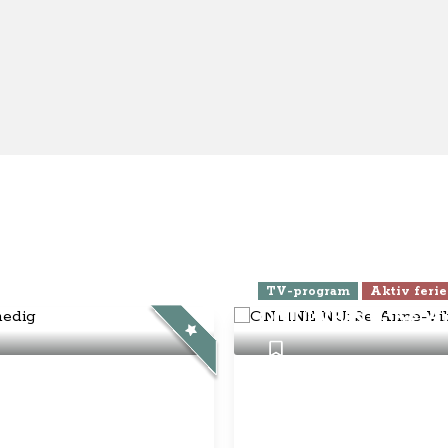
Vibeke Rejser
s / kontakt
- Anne-Vibeke Rejser
eld dig Klubben
se
elsbetingelser
nnementsbetingelser
atlivspolitik / cookies
disk Info
g Anne-Vibeke:
ebook
Instagram
YouTube