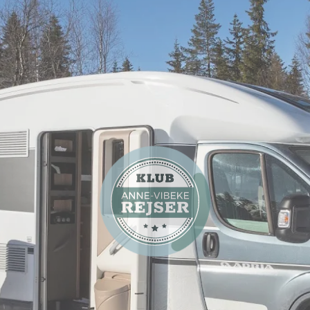
TV-program
Campingferier
Skiferie
Se Anne-Vibeke Rejser -
Trysil