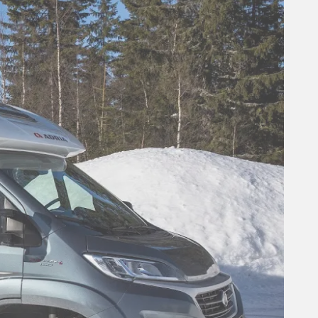
Fakta om Norge - Trysil
Trysil ligger i den østlige del af Hedmark
fylke
(
norsk regional administrativ enhed a la
amt)
Befolkningstal:
Ca. 7000
Afstand fra Danmark:
Ca. 225 km fra