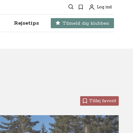
Søg
Favoritter
Log ind
Profil
Rejsetips
Tilmeld dig klubben
Tilføj favorit