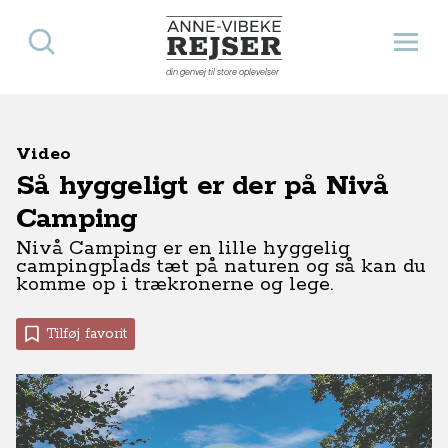
Søg
Åbn 
Anne-Vibeke Rejser
din genvej til store oplevelser
Video
Så hyggeligt er der på Nivå
Camping
Nivå Camping er en lille hyggelig
campingplads tæt på naturen og så kan du
komme op i trækronerne og lege.
Tilføj favorit