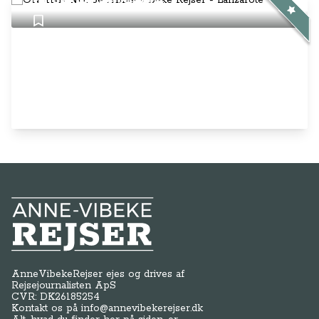
Rejser - Lanzarote
Anne-Vibeke Rejser
AnneVibekeRejser ejes og drives af
Rejsejournalisten ApS
CVR: DK
26185254
Kontakt os på
info@annevibekerejser.dk